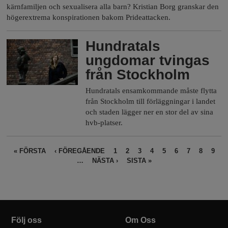
kärnfamiljen och sexualisera alla barn? Kristian Borg granskar den
högerextrema konspirationen bakom Prideattacken.
Hundratals
ungdomar tvingas
från Stockholm
Hundratals ensamkommande måste flytta
från Stockholm till förläggningar i landet
och staden lägger ner en stor del av sina
hvb-platser.
S
« FÖRSTA
‹ FÖREGÅENDE
1
2
3
4
5
6
7
8
9
…
NÄSTA ›
SISTA »
i
d
o
r
Följ oss
Om Oss