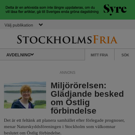
Hoppa till huvudinnehåll
Välj publikation
S
S
Normbrytande
AVDELNING
MITT FRIA
SÖK
nyheter
e
t
k
ANNONS
u
Miljörörelsen:
o
n
Glädjande besked
d
om Östlig
c
ä
förbindelse
r
k
m
Det är ett feltänk att planera samhället efter förlegade prognoser,
e
menar Naturskyddsföreningen i Stockholm som välkomnar
beslutet om Östlig förbindelse.