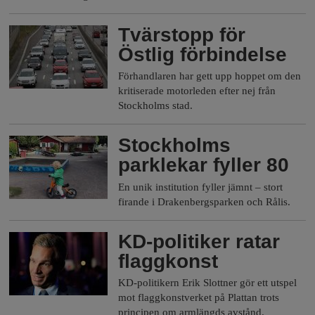
h
n
y
Tvärstopp för
o
Östlig förbindelse
Förhandlaren har gett upp hoppet om den
l
kritiserade motorleden efter nej från
Stockholms stad.
m
Stockholms
s
parklekar fyller 80
En unik institution fyller jämnt – stort
F
firande i Drakenbergsparken och Rålis.
r
KD-politiker ratar
flaggkonst
i
KD-politikern Erik Slottner gör ett utspel
mot flaggkonstverket på Plattan trots
principen om armlängds avstånd.