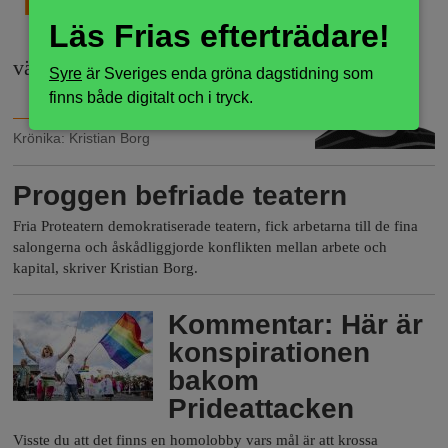
tycks främst bry sig om
Läs Frias efterträdare!
estetiska och kulturhistoriska
värden.
Syre
är Sveriges enda gröna dagstidning som
finns både digitalt och i tryck.
Krönika
:
Kristian Borg
Proggen befriade teatern
Fria Proteatern demokratiserade teatern, fick arbetarna till de fina
salongerna och åskådliggjorde konflikten mellan arbete och
kapital, skriver Kristian Borg.
Kommentar: Här är
konspirationen
bakom
Prideattacken
Visste du att det finns en homolobby vars mål är att krossa