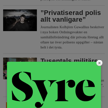
a
”Privatiserad polis
allt vanligare”
Journalisten Kolbjörn Guwallius beskriver
i nya boken Ordningsvakter en
samhällsförändring där privata företag allt
oftare tar över polisens uppgifter – nästan
helt i det tysta.
Tusentals militärer
intar Stockholm
Försvaret rustar nu för den jättelika
övningen Aurora 17 i september. ”Hoppas
vi ses som en trygghet snarare än ett hot”,
säger Försvarsmakten.
De nya stadsaktivisterna