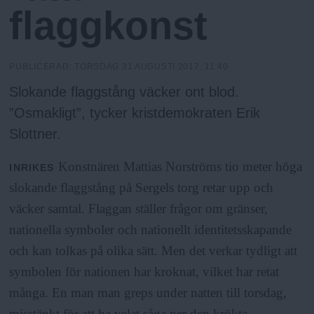
h
n
flaggkonst
y
o
PUBLICERAD:
TORSDAG 31 AUGUSTI 2017, 11:40
l
Slokande flaggstång väcker ont blod.
”Osmakligt”, tycker kristdemokraten Erik
m
Slottner.
s
Konstnären Mattias Norströms tio meter höga
INRIKES
slokande flaggstång på Sergels torg retar upp och
F
väcker samtal. Flaggan ställer frågor om gränser,
nationella symboler och nationellt identitetsskapande
r
och kan tolkas på olika sätt. Men det verkar tydligt att
symbolen för nationen har kroknat, vilket har retat
i
många. En man man greps under natten till torsdag,
misstänkt för att ha velat såga ner den krökta