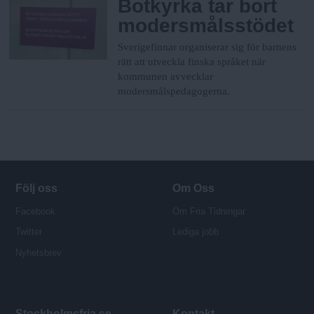
Botkyrka tar bort
modersmålsstödet
Sverigefinnar organiserar sig för barnens
rätt att utveckla finska språket när
kommunen avvecklar
modersmålspedagogerna.
Följ oss
Om Oss
Facebook
Om Fria Tidningar
Twitter
Lediga jobb
Nyhetsbrev
Stockholmsfria.se
Kontakt