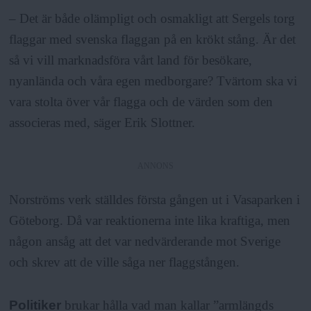
– Det är både olämpligt och osmakligt att Sergels torg
flaggar med svenska flaggan på en krökt stång. Är det
så vi vill marknadsföra vårt land för besökare,
nyanlända och våra egen medborgare? Tvärtom ska vi
vara stolta över vår flagga och de värden som den
associeras med, säger Erik Slottner.
ANNONS
Norströms verk ställdes första gången ut i Vasaparken i
Göteborg. Då var reaktionerna inte lika kraftiga, men
någon ansåg att det var nedvärderande mot Sverige
och skrev att de ville såga ner flaggstången.
Politiker
brukar hålla vad man kallar ”armlängds