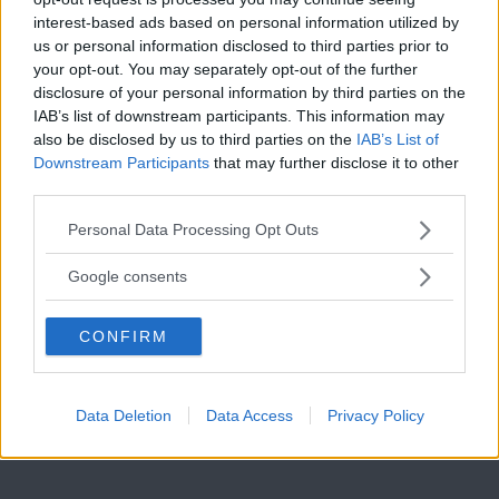
interest-based ads based on personal information utilized by
att politiker har ett ”ansvar för det offentliga rummet”.
us or personal information disclosed to third parties prior to
Verket ”sänder signaler som är djupt olyckliga”, menar
your opt-out. You may separately opt-out of the further
disclosure of your personal information by third parties on the
han och tycker att den centrala placeringen gör verket
IAB’s list of downstream participants. This information may
för påtagligt.
also be disclosed by us to third parties on the
IAB’s List of
Downstream Participants
that may further disclose it to other
third parties.
Läs Frias efterträdare!
ANNONS
Please note that this website/app uses one or more Google
Personal Data Processing Opt Outs
Syre
är Sveriges enda gröna dagstidning som
services and may gather and store information including but
– Vi ska var stolta över vår flagga. Den förknippas
finns både digitalt och i tryck.
not limited to your visit or usage behaviour. You may click to
Google consents
med många goda värden såsom jämställdhet, tillit och
grant or deny consent to Google and its third-party tags to
trygghet. De associationer som konstverket ger är
use your data for below specified purposes in below Google
CONFIRM
consent section.
minst sagt olyckliga och att föra upp det på
Stockholms mest centrala plats ger mycket märkliga
Data Deletion
Data Access
Privacy Policy
signaler och riskerar att spela främlingsfientliga krafter
i händerna.