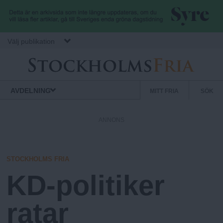
Hoppa till huvudinnehåll
Välj publikation
S
S
Normbrytande
AVDELNING
MITT FRIA
SÖK
nyheter
e
t
k
ANNONS
u
o
n
d
STOCKHOLMS FRIA
c
ä
KD-politiker
r
k
m
ratar
e