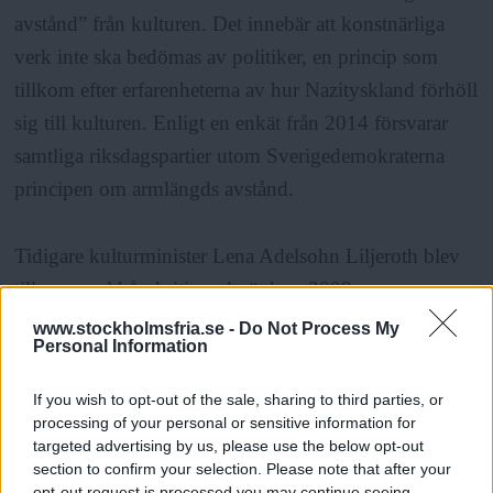
avstånd” från kulturen. Det innebär att konstnärliga
verk inte ska bedömas av politiker, en princip som
tillkom efter erfarenheterna av hur Nazityskland förhöll
sig till kulturen. Enligt en enkät från 2014 försvarar
samtliga riksdagspartier utom Sverigedemokraterna
principen om armlängds avstånd.
Tidigare kulturminister Lena Adelsohn Liljeroth blev
till exempel hårt kritiserad när hon 2009
kommenterade graffitimålaren Nugs verk Territorial
www.stockholmsfria.se -
Do Not Process My
Personal Information
pissing på konstmässan Market och sa: ”Det här är inte
konst”.
If you wish to opt-out of the sale, sharing to third parties, or
processing of your personal or sensitive information for
targeted advertising by us, please use the below opt-out
Erik Slottner
understryker att han inte vill lägga sig i
section to confirm your selection. Please note that after your
hur konstutövare utövar sitt yrke, men säger samtidigt
opt-out request is processed you may continue seeing