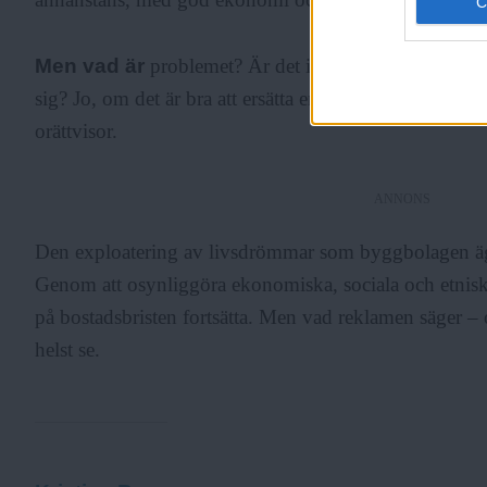
Men vad är
problemet? Är det inte bra att förorten f
sig? Jo, om det är bra att ersätta en stereotyp med en a
orättvisor.
ANNONS
Den exploatering av livsdrömmar som byggbolagen ägna
Genom att osynliggöra ekonomiska, sociala och etniska
på bostadsbristen fortsätta. Men vad reklamen säger –
helst se.