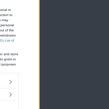
sonal or
ection to
ou may
 personal
out of the
 downstream
B’s List of
er and store
to grant or
ed purposes