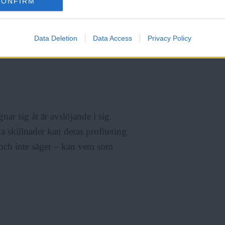
CONFIRM
år lite romantiskt skimmer över
Data Deletion
Data Access
Privacy Policy
nnan. Om det är bra att befästa
r sig åt är avslöjande i sig.
 skillnader kan deras profitering
 och inte säger – kan vem som