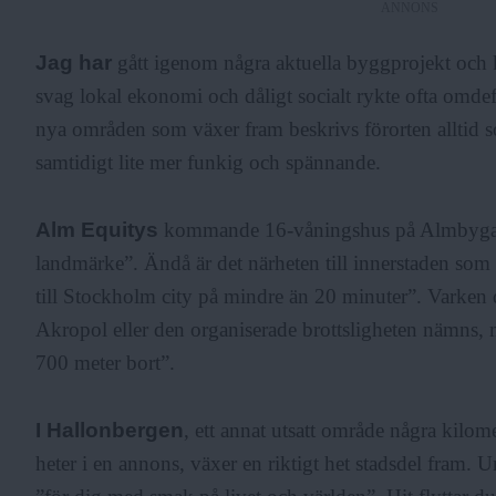
ANNONS
F
Jag har
gått igenom några aktuella byggprojekt och k
svag lokal ekonomi och dåligt socialt rykte ofta omdef
r
nya områden som växer fram beskrivs förorten alltid s
samtidigt lite mer funkig och spännande.
i
Alm Equitys
kommande 16-våningshus på Almbygat
landmärke”. Ändå är det närheten till innerstaden som 
a
till Stockholm city på mindre än 20 minuter”. Varken 
Akropol eller den organiserade brottsligheten nämns, 
700 meter bort”.
I Hallonbergen
, ett annat utsatt område några kilo
heter i en annons, växer en riktigt het stadsdel fram