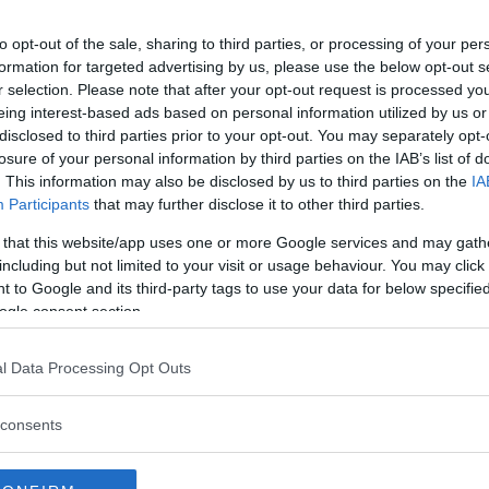
 ”enkelt”, ”bekymmersfritt” och
to opt-out of the sale, sharing to third parties, or processing of your per
ssa både singlar och barnfamiljer.
formation for targeted advertising by us, please use the below opt-out s
r selection. Please note that after your opt-out request is processed y
eing interest-based ads based on personal information utilized by us or
disclosed to third parties prior to your opt-out. You may separately opt-
rbjuder extra guldkant på
losure of your personal information by third parties on the IAB’s list of
. This information may also be disclosed by us to third parties on the
IA
 slappa i loungehörnan eller hänga
Participants
that may further disclose it to other third parties.
lpool och gemensam cykelverkstad.
 that this website/app uses one or more Google services and may gath
a parkrum samman med den täta
including but not limited to your visit or usage behaviour. You may click 
urbant! Skulle man ändå vilja
 to Google and its third-party tags to use your data for below specifi
ogle consent section.
de linbanan till Häggvik.
Läs Frias efterträdare!
l Data Processing Opt Outs
rygg. Något alldeles extra. Så
Syre
är Sveriges enda gröna dagstidning som
a ekonomier och sociala
finns både digitalt och i tryck.
consents
ill unga vuxna från någon
er. Nybyggare i vildmarken.