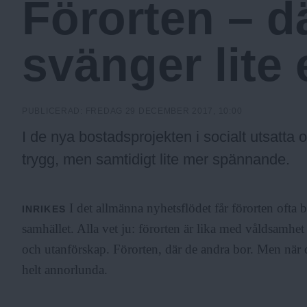
Förorten – d
c
svänger lite 
k
h
PUBLICERAD:
FREDAG 29 DECEMBER 2017, 10:00
I de nya bostadsprojekten i socialt utsatta
o
trygg, men samtidigt lite mer spännande.
l
I det allmänna nyhetsflödet får förorten ofta bär
INRIKES
samhället. Alla vet ju: förorten är lika med våldsamhet
m
och utanförskap. Förorten, där
de andra
bor. Men när de
helt annorlunda.
s