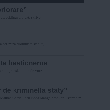
rlorare”
 utvecklingsprojekt, skriver
– så ser mina drömmars stad ut,
sta bastionerna
er att granska – om de vore
de kriminella staty”
. Mattias Gardell och Edda Manga besöker Östermalm