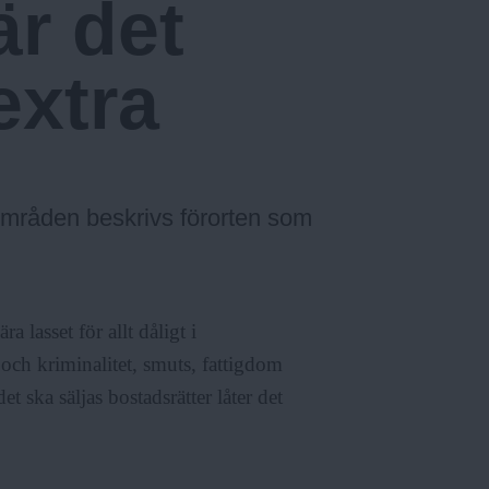
är det
extra
 områden beskrivs förorten som
a lasset för allt dåligt i
 och kriminalitet, smuts, fattigdom
t ska säljas bostadsrätter låter det