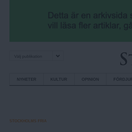
Välj publikation
S
Normbrytande
NYHETER
KULTUR
OPINION
FÖRDJU
nyheter
t
o
STOCKHOLMS FRIA