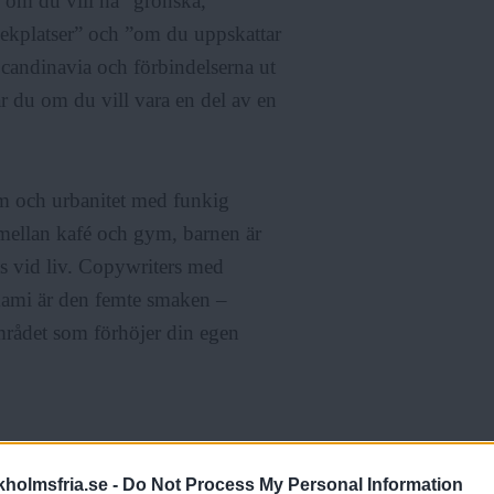
u om du vill ha ”grönska,
lekplatser” och ”om du uppskattar
candinavia och förbindelserna ut
r du om du vill vara en del av en
m och urbanitet med funkig
 mellan kafé och gym, barnen är
as vid liv. Copywriters med
Umami är den femte smaken –
rådet som förhöjer din egen
holmsfria.se -
Do Not Process My Personal Information
sprojekt” som ”en