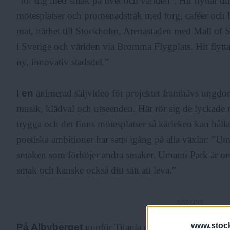
”för dig med smak på livet och världen”. Hit flyttar d
mötesplatser och promenadstråk med torg, caféer och 
mat, närhet till Stockholm, Arenastaden med Mall of S
i Sverige och världen via Bromma Flygplats. Hit flytta
ny, innovativ stadsdel.”
I en
animerad säljvideo för projektet framhävs ungdo
musik, klädval och utseenden. Här rör sig de lyckade
trygga och det finns mötesplatser så kärleken kan håll
poetiska ambitioner har satts igång på alla växlar: ”
smaken som förhöjer andra smaker. Umami Park är om
smak och kanske också ditt sätt att leva.”
ANNONS
www.stock
På Albyberget
uppför Titania ett ”helt unikt bostad