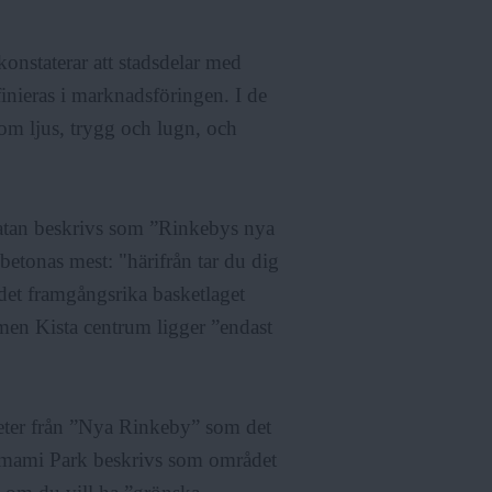
onstaterar att stadsdelar med
inieras i marknadsföringen. I de
om ljus, trygg och lugn, och
an beskrivs som ”Rinkebys nya
betonas mest: "härifrån tar du dig
det framgångsrika basketlaget
men Kista centrum ligger ”endast
meter från ”Nya Rinkeby” som det
. Umami Park beskrivs som området