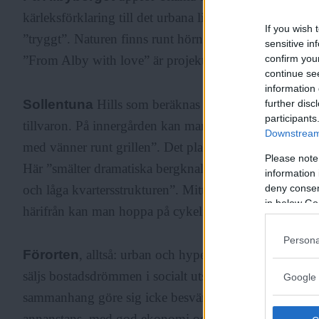
kärleksförklaring till det urbana livet”. Värdeorden är
If you wish 
”tryggt”. Naturen finns runt hörnet och området ska pa
sensitive in
confirm you
”From Alby with love” är projektets slogan.
continue se
information 
Sollentuna
Hills som beräknas stå klart 2021–2022 e
further disc
participants
tillvaron. På innergården kan man ”bubbla i jacuzzin,
Downstream 
med vänner runt grillen”. Det planeras bil- och cyke
Please note
Här ”smälter dramatiska bergknallar och skogsklädd
information 
och låga kvartersstrukturen”. Mitt i skogen men ändå 
deny consent
in below Go
härifrån kan man hoppa på cykeln eller ta den planera
Persona
Förorten
, alltså: urban och hypermodern. Grön och t
säljs bostadsdrömmen i socialt utsatta förorter. Lokal
Google 
sammanhang göre sig icke besvär. Annonserna riktas t
annanstans, med god ekonomi och ljusa framtidsutsikt