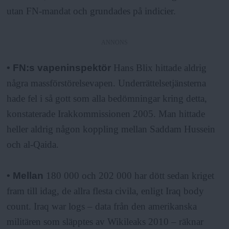
utan FN-mandat och grundades på indicier.
ANNONS
• FN:s vapeninspektör
Hans Blix hittade aldrig
några massförstörelsevapen. Underrättelsetjänsterna
hade fel i så gott som alla bedömningar kring detta,
konstaterade Irakkommissionen 2005. Man hittade
heller aldrig någon koppling mellan Saddam Hussein
och al-Qaida.
• Mellan
180 000 och 202 000 har dött sedan kriget
fram till idag, de allra flesta civila, enligt Iraq body
count. Iraq war logs – data från den amerikanska
militären som släpptes av Wikileaks 2010 – räknar