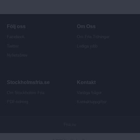
Följ oss
Om Oss
Facebook
Om Fria Tidningar
Twitter
Lediga jobb
Nyhetsbrev
Stockholmsfria.se
Kontakt
Om Stockholms Fria
Vanliga frågor
PDF-tidning
Kontaktuppgifter
P
Fria.nu
u
b