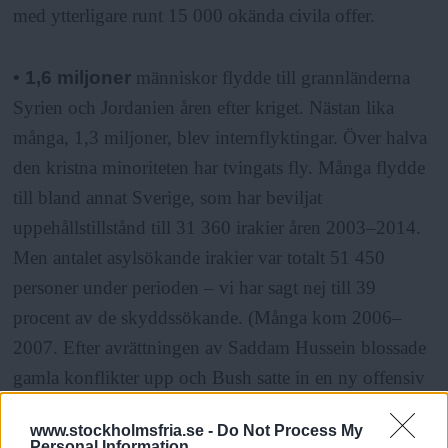
med ytterligare runt 15 000 okända civila offer.
• 1,6 miljoner
människor flydde till grannländerna
Syrien och Jordanien åren efter kriget. Nästan lika
många, 1,3 miljoner, blev internflyktingar. Över halva
den kristna minoriteten har tvingats fly. Många flydde
till bland annat Sverige, som har beviljat
uppehållstillstånd till 31 360 irakier åren 2003–2014.
Men antalet asylsökande irakier var totalt 51 450
personer under perioden – vi har sagt nej till 39
procent av de skyddssökande. (Många kom 2006–
2007. Efter avrättningen av Saddam Hussein blossade
gamla konflikter upp och Bush satte in en ny offensiv
med 30 000 soldater i mars 2007.)
www.stockholmsfria.se -
Do Not Process My
Personal Information