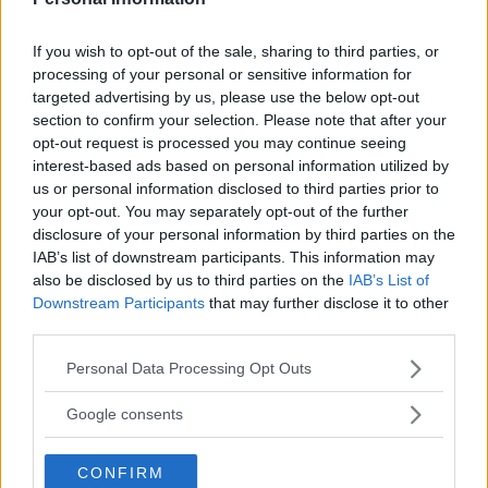
• Våldsdåd
och attentat inträffar fortfarande dagligen,
If you wish to opt-out of the sale, sharing to third parties, or
15 år efteråt. UD avråder från alla resor till Bagdad-
processing of your personal or sensitive information for
provinsen och en rad andra provinser.
targeted advertising by us, please use the below opt-out
section to confirm your selection. Please note that after your
opt-out request is processed you may continue seeing
ANNONS
interest-based ads based on personal information utilized by
us or personal information disclosed to third parties prior to
• Både FN
och amerikansk underrättelsetjänst har sagt
your opt-out. You may separately opt-out of the further
disclosure of your personal information by third parties on the
att kriget stärkte terrorismen och al-Qaida. Det var just
IAB’s list of downstream participants. This information may
så kallade al-Qaida i Irak som tog namnet Islamiska
also be disclosed by us to third parties on the
IAB’s List of
Downstream Participants
that may further disclose it to other
staten 2006, terrorgruppen som sedan fått näring ur
third parties.
Läs Frias efterträdare!
och utvecklats av inbördeskrigets Syrien och det
Please note that this website/app uses one or more Google
Personal Data Processing Opt Outs
maktvakuum som uppstod när USA lämnade Irak
Syre
är Sveriges enda gröna dagstidning som
services and may gather and store information including but
2011.
finns både digitalt och i tryck.
not limited to your visit or usage behaviour. You may click to
Google consents
grant or deny consent to Google and its third-party tags to
use your data for below specified purposes in below Google
• Nu har
säkerhetsstyrkor tagit tillbaka kontrollen i
CONFIRM
consent section.