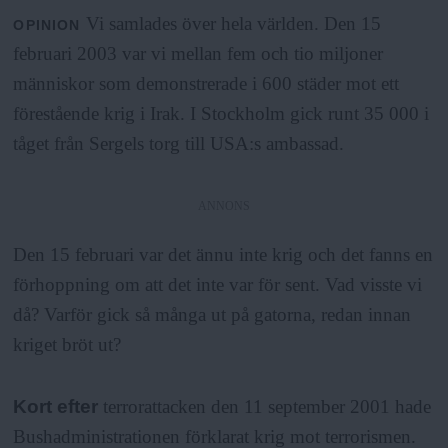
a
Vi samlades över hela världen. Den 15
OPINION
februari 2003 var vi mellan fem och tio miljoner
människor som demonstrerade i 600 städer mot ett
förestående krig i Irak. I Stockholm gick runt 35 000 i
tåget från Sergels torg till USA:s ambassad.
ANNONS
Den 15 februari var det ännu inte krig och det fanns en
förhoppning om att det inte var för sent. Vad visste vi
då? Varför gick så många ut på gatorna, redan innan
kriget bröt ut?
Kort efter
terrorattacken den 11 september 2001 hade
Bushadministrationen förklarat krig mot terrorismen.