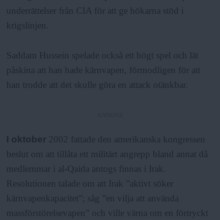
underrättelser från CIA för att ge hökarna stöd i
krigslinjen.
Saddam Hussein spelade också ett högt spel och lät
påskina att han hade kärnvapen, förmodligen för att
han trodde att det skulle göra en attack otänkbar.
ANNONS
I oktober
2002 fattade den amerikanska kongressen
beslut om att tillåta ett militärt angrepp bland annat då
medlemmar i al-Qaida antogs finnas i Irak.
Resolutionen talade om att Irak ”aktivt söker
kärnvapenkapacitet”; såg ”en vilja att använda
massförstörelsevapen” och ville värna om en förtryckt