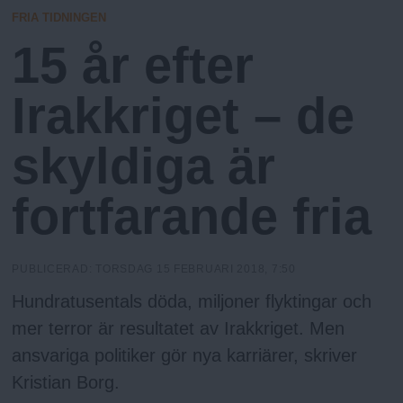
h
n
E
FRIA TIDNINGEN
y
15 år efter
o
Irakkriget ­­– de
l
skyldiga är
m
fortfarande fria
s
F
PUBLICERAD:
TORSDAG 15 FEBRUARI 2018, 7:50
Hundratusentals döda, miljoner flyktingar och
r
mer terror är resultatet av Irakkriget. Men
i
ansvariga politiker gör nya karriärer, skriver
Kristian Borg.