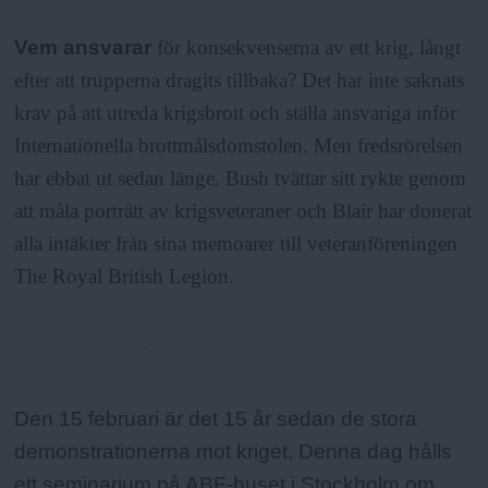
Vem ansvarar
för konsekvenserna av ett krig, långt
efter att trupperna dragits tillbaka? Det har inte saknats
krav på att utreda krigsbrott och ställa ansvariga inför
Internationella brottmålsdomstolen. Men fredsrörelsen
har ebbat ut sedan länge. Bush tvättar sitt rykte genom
att måla porträtt av krigsveteraner och Blair har donerat
alla intäkter från sina memoarer till veteranföreningen
The Royal British Legion.
Fakta:
Den 15 februari är det 15 år sedan de stora
demonstrationerna mot kriget. Denna dag hålls
ett seminarium på ABF-huset i Stockholm om