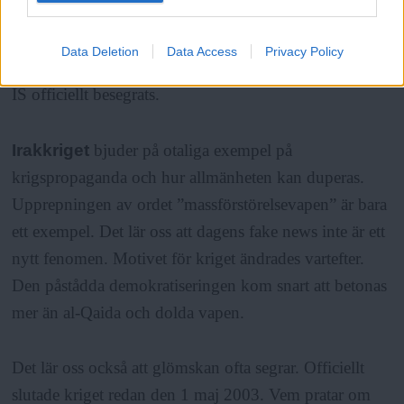
Irak, men IS har fortfarande närvaro. Efter att IS intog
Irak 2014 har en ny humantiär katastrof tornat upp sig.
Data Deletion
Data Access
Privacy Policy
Omkring tre miljoner är på flykt inom landet trots att
IS officiellt besegrats.
Irakkriget
bjuder på otaliga exempel på
krigspropaganda och hur allmänheten kan duperas.
Upprepningen av ordet ”massförstörelsevapen” är bara
ett exempel. Det lär oss att dagens fake news inte är ett
nytt fenomen. Motivet för kriget ändrades vartefter.
Den påstådda demokratiseringen kom snart att betonas
mer än al-Qaida och dolda vapen.
Det lär oss också att glömskan ofta segrar. Officiellt
slutade kriget redan den 1 maj 2003. Vem pratar om