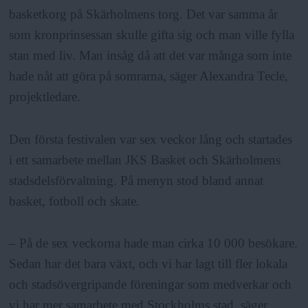
a
basketkorg på Skärholmens torg. Det var samma år
som kronprinsessan skulle gifta sig och man ville fylla
stan med liv. Man insåg då att det var många som inte
hade nåt att göra på somrarna, säger Alexandra Tecle,
projektledare.
Den första festivalen var sex veckor lång och startades
i ett samarbete mellan JKS Basket och Skärholmens
stadsdelsförvaltning. På menyn stod bland annat
basket, fotboll och skate.
– På de sex veckorna hade man cirka 10 000 besökare.
Sedan har det bara växt, och vi har lagt till fler lokala
och stadsövergripande föreningar som medverkar och
vi har mer samarbete med Stockholms stad, säger