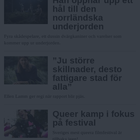
Han öppnar upp ett
hål till den
norrländska
underjorden
Fyra skådespelare, ett dussin dvärgkaniner och varelser som
kommer upp ur underjorden.
”Ju större
skillnader, desto
fattigare stad för
alla”
Ellen Lamm ger regi när rapport blir pjäs.
Queer kamp i fokus
på festival
Sveriges mest queera filmfestival är
tillbaka igen!