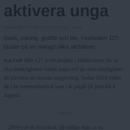
h
n
aktivera unga
y
o
PUBLICERAD:
TISDAG 27 JUNI 2017, 14:40
l
Dans, ridning, graffiti och bio. Festivalen 127
bjuder på en mängd olika aktiviteter.
m
Mitt 127 är ett projekt i Skärholmen för att
KULTUR
s
öka delaktigheten bland unga och ge dem möjligheter
att påverka sin sociala omgivning. Sedan 2010 håller
F
de i en sommarfestival som i år pågår 26 juni till 4
augusti.
r
i
ANNONS
– 2009 var ett försöksår, då ställde man ut en