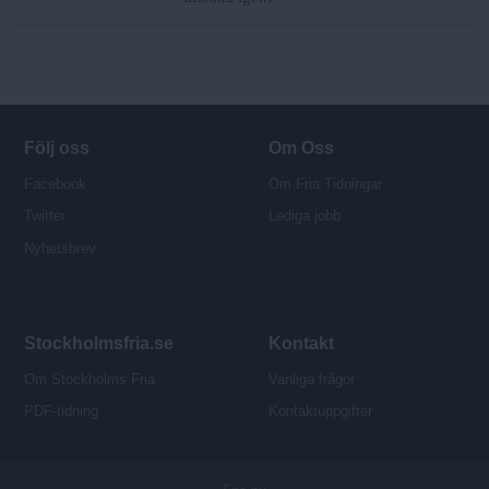
Följ oss
Om Oss
Facebook
Om Fria Tidningar
Twitter
Lediga jobb
Nyhetsbrev
Stockholmsfria.se
Kontakt
Om Stockholms Fria
Vanliga frågor
PDF-tidning
Kontaktuppgifter
P