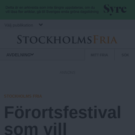
Hoppa till huvudinnehåll
Välj publikation
S
S
Normbrytande
AVDELNING
MITT FRIA
SÖK
nyheter
e
t
k
ANNONS
u
o
n
d
STOCKHOLMS FRIA
c
ä
Förortsfestival
r
k
m
som vill
e