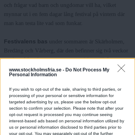
och frågar vad barn och ungdomar vill ha, vilket
mynnar ut i en fem dagar lång festival på vintern där
man kan testa lite vad som funkar.
Festivalens bas
under sommaren är Skärholmen,
Bredäng och Vårberg, där den befinner sig två veckor
vardera. Men den gör även en avstickare till Sätra.
www.stockholmsfria.se -
Do Not Process My
Personal Information
– Att vi kommer till Sätra är nytt, det besöker vi den 8
juli och håller Barnens dag riktad till yngre barn. På
If you wish to opt-out of the sale, sharing to third parties, or
kvällen visar vi Zootropolis, en barnfilm, och
processing of your personal or sensitive information for
targeted advertising by us, please use the below opt-out
ungdomsfilmen Dröm vidare.
section to confirm your selection. Please note that after your
opt-out request is processed you may continue seeing
interest-based ads based on personal information utilized by
Ett dag-för-dag-program för festivalen hittar du på
us or personal information disclosed to third parties prior to
http://mitt127.se/kalendarium-2017
your opt-out. You may separately opt-out of the further