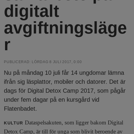
h
n
digitalt
y
o
avgiftningsläge
l
r
m
PUBLICERAD:
LÖRDAG 8 JULI 2017, 0:00
s
Nu på måndag 10 juli får 14 ungdomar lämna
ifrån sig läsplattor, mobiler och datorer. Det är
F
dags för Digital Detox Camp 2017, som pågår
under fem dagar på en kursgård vid
r
Flatenbadet.
i
Dataspelsakuten, som ligger bakom Digital
KULTUR
Detox Camp, är till för unga som blivit beroende av