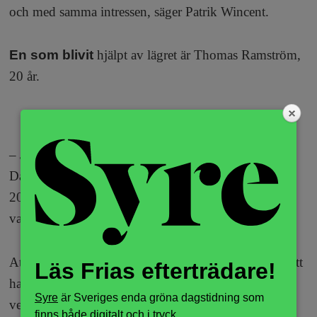
och med samma intressen, säger Patrik Wincent.
En som blivit
hjälpt av lägret är Thomas Ramström,
20 år.
ANNONS
– Jag var en av de första Patrik Wincent hjälpte på
Dataspelsakuten när han startade företaget. Det var
2012, då gick jag hans 8-veckorsprogram, och 2014
var jag på Detox camp.
Att han kom i kontakt med Dataspelsakuten var för att
Läs Frias efterträdare!
hans föräldrar läste en artikel om 8-
Syre
är Sveriges enda gröna dagstidning som
veckorsprogrammet.
finns både digitalt och i tryck.