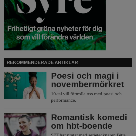
REKOMMENDERADE ARTIKLAR
Poesi och magi i
novembermörkret
10-tal vill förtrolla oss med poesi och
performance.
Romantisk komedi
om hbt-boende
SFT har pratat med serietecknaren Bitte