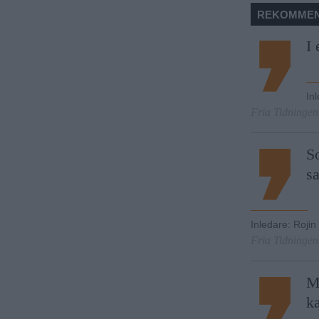
REKOMMEN
I 
In
Fria Tidningen
So
s
Inledare
:
Rojin
Fria Tidningen
Me
k