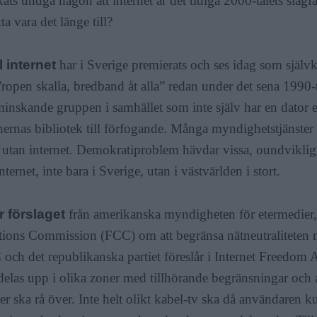
kats undgå någon att internet är det tidiga 2000-talets sla
tta vara det länge till?
ll internet
har i Sverige premierats och ses idag som självkl
ropen skalla, bredband åt alla” redan under det sena 1990-t
minskande gruppen i samhället som inte själv har en dator 
rnas bibliotek till förfogande. Många myndighetstjänster
v utan internet. Demokratiproblem hävdar vissa, oundviklig
internet, inte bara i Sverige, utan i västvärlden i stort.
r förslaget
från amerikanska myndigheten för etermedier,
ns Commission (FCC) om att begränsa nätneutraliteten näs
 och det republikanska partiet föreslår i Internet Freedom Ac
 delas upp i olika zoner med tillhörande begränsningar och
er ska rå över. Inte helt olikt kabel-tv ska då användaren ku