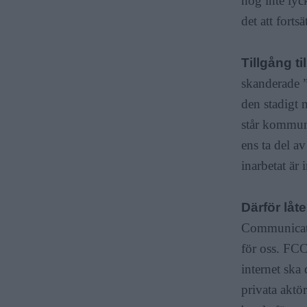
nog inte lyc
det att fortsä
F
Tillgång ti
r
skanderade ”
den stadigt 
i
står kommune
ens ta del a
inarbetat är 
a
Därför låte
Communicatio
för oss. FCC
internet ska
privata aktör