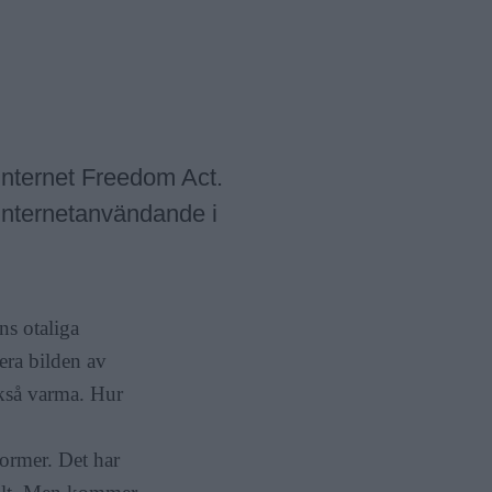
u
r
l
m
ä
e
r
n
y
 Internet Freedom Act.
 internetanvändande i
ns otaliga
sera bilden av
ckså varma. Hur
former. Det har