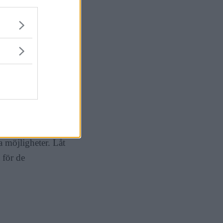
ullt för privata
ok är vårt
 surfa runt på
 att förhindra
 göra sig gällande
frigöra oss från
 möjligheter. Låt
 för de