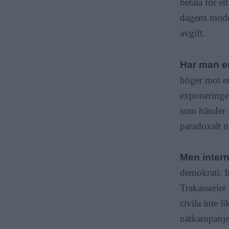
betala för et
dagens model
avgift.
Har man e
höger mot en
exponeringen
som händer i
paradoxalt n
Men inter
demokrati. I
Trakasserier
civila inte 
nätkampanjer