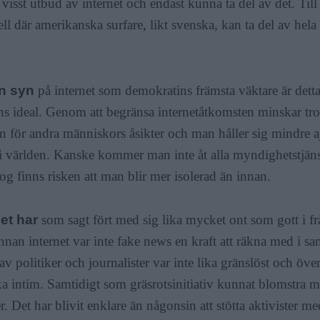
t visst utbud av internet och endast kunna ta del av det. Til
l där amerikanska surfare, likt svenska, kan ta del av hela
n syn
på internet som demokratins främsta väktare är detta
s ideal. Genom att begränsa internetåtkomsten minskar tro
 för andra människors åsikter och man håller sig mindre 
 världen. Kanske kommer man inte åt alla myndighetstjäns
og finns risken att man blir mer isolerad än innan.
net har
som sagt fört med sig lika mycket ont som gott i 
nnan internet var inte fake news en kraft att räkna med i sa
 av politiker och journalister var inte lika gränslöst och ö
lika intim. Samtidigt som gräsrotsinitiativ kunnat blomstra 
. Det har blivit enklare än någonsin att stötta aktivister 