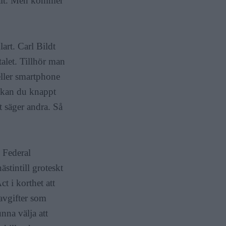
gfält. Men kommer
art. Carl Bildt
alet. Tillhör man
eller smartphone
 kan du knappt
t säger andra. Så
 Federal
tintill groteskt
t i korthet att
 avgifter som
nna välja att