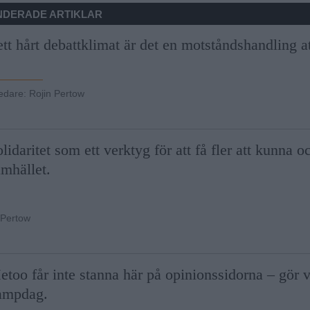
DERADE ARTIKLAR
ett hårt debattklimat är det en motståndshandling at
ledare
:
Rojin Pertow
lidaritet som ett verktyg för att få fler att kunna oc
amhället.
 Pertow
too får inte stanna här på opinionssidorna – gör va
ampdag.