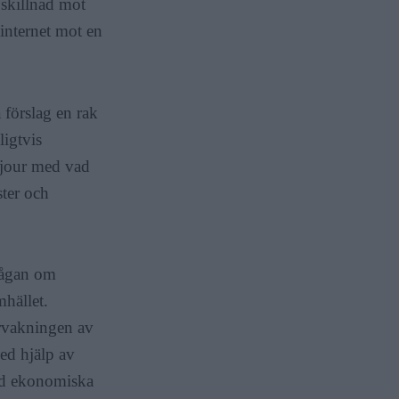
l skillnad mot
 internet mot en
 förslag en rak
ligtvis
ajour med vad
ter och
frågan om
mhället.
vervakningen av
med hjälp av
med ekonomiska