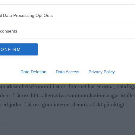
lar redan
, både med pengar och någonting långt mer värdef
l Data Processing Opt Outs
pmärksamhet. Genom att vi hålls kvar på sidor som Facebo
consents
n begränsat i praktiken. Visst, i teorin finns möjligheten att
s internet. Men starka krafter försöker, och har lyckats med,
 dag.
CONFIRM
agt betyder
det inte att Internet Freedom Act lika bra kan
Data Deletion
Data Access
Privacy Policy
rsom att vi ändå inte är fria i dag. Snarare borde vi försöka 
pmärksamhetsekonomi i stort. Internet har enorma, oändliga
 dem. Låt oss hitta alternativa kommunikationsvägar istället
 erbjuder. Låt oss göra internet demokratiskt på riktigt.