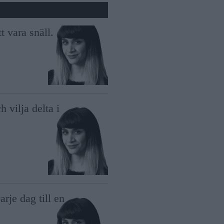
t vara snäll.
h vilja delta i
rje dag till en