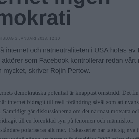
mokrati
TISDAG 2 JANUARI 2018, 12:10
å internet och nätneutraliteten i USA hotas av
 aktörer som Facebook kontrollerar redan vårt
 mycket, skriver Rojin Pertow.
ernets demokratiska potential är knappast omstridd. Det fin
r internet bidragit till reell förändring såväl som att nyan
. Samtidigt går diskussionerna om det närmast motsatta o
 bidragit till en förenklad syn på fenomen och människor.
åndare polariseras allt mer. Trakasserier har tagit sig nya 