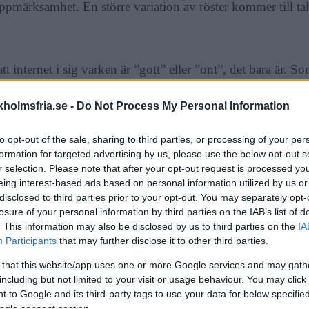
pmärksamhet. En större variation av röster kommer till tals
att internet i sig varken är ”gott” eller ”ont”, det bara är. S
aft. I detta ljus kan det te sig som dumt att försöka begräns
holmsfria.se -
Do Not Process My Personal Information
 en tornado. Dock är internet redan tämjt, fast på ett långt m
to opt-out of the sale, sharing to third parties, or processing of your per
edier som
exempelvis Facebook är designade för att hålla
formation for targeted advertising by us, please use the below opt-out s
r selection. Please note that after your opt-out request is processed y
ligt på sina sidor. Slutmålet är att få oss att klicka på ann
eing interest-based ads based on personal information utilized by us or
 sälja fler av dem till annonsörer och på så vis tjäna penga
disclosed to third parties prior to your opt-out. You may separately opt-
losure of your personal information by third parties on the IAB’s list of
är det vi användare som är betalmedlet. Vi betalar med vå
. This information may also be disclosed by us to third parties on the
IA
slor. ”Våra hjärnor blir kapade”, säger ingenjören Justin Ro
Participants
that may further disclose it to other third parties.
t var han som designade Facebooks ”gilla”-knapp. Nu förs
 that this website/app uses one or more Google services and may gath
 som möjligt från sociala medier. ”Alla är distraherade hela
including but not limited to your visit or usage behaviour. You may click 
 to Google and its third-party tags to use your data for below specifi
ogle consent section.