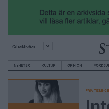
Välj publikation
S
Normbrytande
NYHETER
KULTUR
OPINION
FÖRDJU
nyheter
t
FRIA TIDNING
o
In