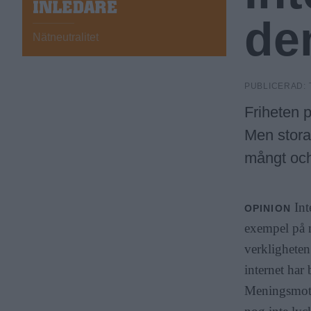
c
I
de
N
L
Nätneutralitet
E
k
D
A
PUBLICERAD:
R
h
E
Friheten p
Men stora
o
mångt och
l
Int
OPINION
exempel på nä
m
verkligheten
internet har
s
Meningsmotst