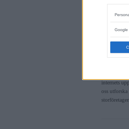
Så vi beta
Persona
aktörer – up
Google 
internet reda
hela världen
detta redan i
Med det s
överallt efte
internets up
oss utforska
storföretagen