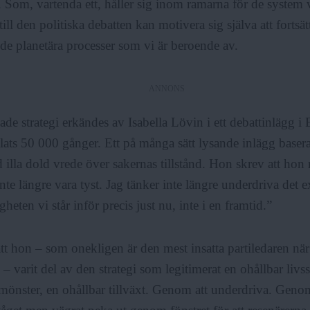
. Som, vartenda ett, håller sig inom ramarna för de system v
ill den politiska debatten kan motivera sig själva att fortsätt
de planetära processer som vi är beroende av.
ANNONS
ade strategi erkändes av Isabella Lövin i ett debattinlägg i
lats 50 000 gånger. Ett på många sätt lysande inlägg basera
 illa dold vrede över sakernas tillstånd. Hon skrev att hon 
nte längre vara tyst. Jag tänker inte längre underdriva det ex
eten vi står inför precis just nu, inte i en framtid.”
tt hon – som onekligen är den mest insatta partiledaren när 
– varit del av den strategi som legitimerat en ohållbar livsst
önster, en ohållbar tillväxt. Genom att underdriva. Genom a