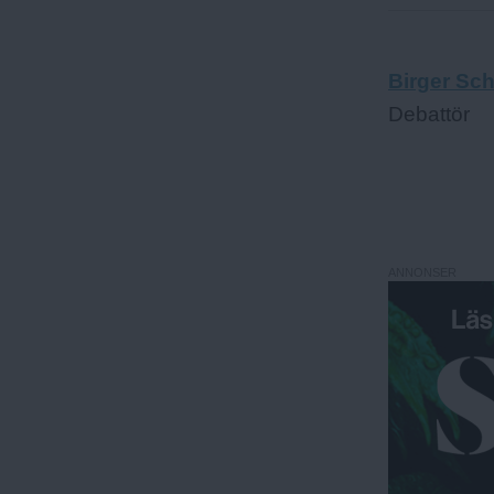
Birger Sc
Debattör
ANNONSER