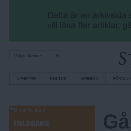
Välj publikation
S
Normbrytande
NYHETER
KULTUR
OPINION
FÖRDJU
nyheter
t
Gå
o
I
N