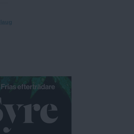
hlaug