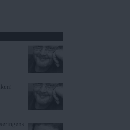
?
iken!
iseringens