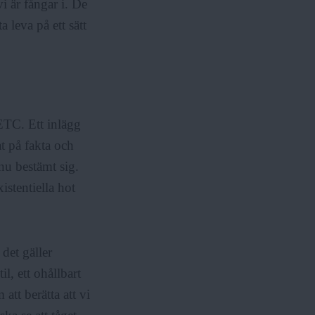
i är fångar i. De
a leva på ett sätt
 ETC. Ett inlägg
t på fakta och
nu bestämt sig.
istentiella hot
det gäller
il, ett ohållbart
tt berätta att vi