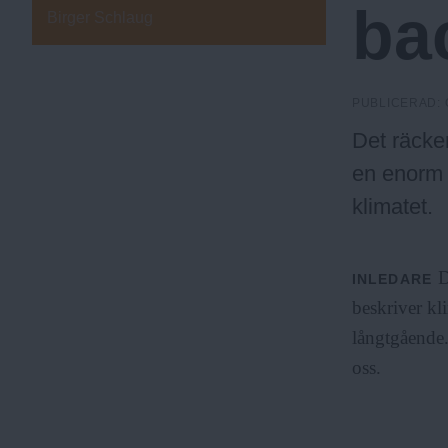
ba
c
L
Birger Schlaug
E
D
A
k
R
PUBLICERAD:
E
Det räcker
h
en enorm 
klimatet.
o
D
INLEDARE
l
beskriver kli
långtgående.
m
oss.
s