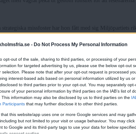
tåget men vägrat peka ut genom fönstret för att resenärerna s
strategiska missfoster har hon fått med sig Miljöpartiets r
dant som till exempel Ceta-avtalet som, förutom att förskju
holmsfria.se -
Do Not Process My Personal Information
lda församlingar till kapitalvalda, kommer att öka konsumt
ter kors och tvärs över jordklotet. Och de riksdagsledamöt
to opt-out of the sale, sharing to third parties, or processing of your per
har utsetts till fiender.
formation for targeted advertising by us, please use the below opt-out s
r selection. Please note that after your opt-out request is processed y
eing interest-based ads based on personal information utilized by us or
rminska våra egna svenska brister och gång på gång hävda 
disclosed to third parties prior to your opt-out. You may separately opt-
losure of your personal information by third parties on the IAB’s list of
 klimat” ges vi alla möjligheten att – helt logiskt – tänka: 
. This information may also be disclosed by us to third parties on the
IA
 att göra sin del nu, så kan vi ta den där extra flygresan.”
Participants
that may further disclose it to other third parties.
 that this website/app uses one or more Google services and may gath
ANNONS
including but not limited to your visit or usage behaviour. You may click 
 to Google and its third-party tags to use your data for below specifi
ogle consent section.
skatten på några hundra kronor kan vi till och med mildr