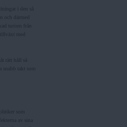
ttningar i den så
en och därmed
ökad turism från
tillväxt med
t rätt håll så
ka snabb takt som
olitiker som
fekterna av sina