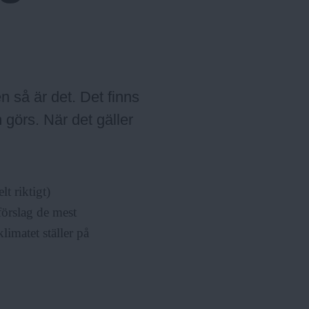
u
r
l
m
ä
e
r
n
y
n så är det. Det finns
görs. När det gäller
t riktigt)
 förslag de mest
limatet ställer på