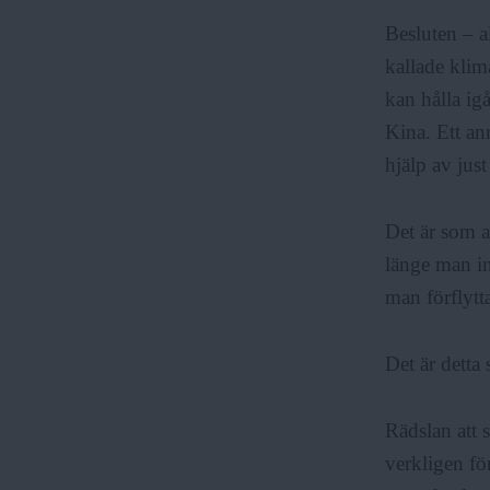
Besluten – al
F
kallade kli
kan hålla ig
r
Kina. Ett an
hjälp av jus
i
Det är som at
länge man in
a
man förflytta
Det är detta
Rädslan att 
verkligen för