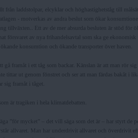
lt från laddstolpar, elcyklar och höghastighetståg till målsä
matlagen - motverkas av andra beslut som ökar konsumtion
ång tillväxten.. Ett av de mer absurda besluten är stöd för 
nat försvaret av nya frihandelsavtal som ska ge ekonomisk 
t ökande konsumtion och ökande transporter över haven.
t gå framåt i ett tåg som backar. Känslan är att man rör sig å
te tittar ut genom fönstret och ser att man färdas bakåt i li
r sig framåt i tåget.
 som är tragiken i hela klimatdebatten.
säga ”för mycket” – det vill säga som det är – har styrt de p
står allvaret. Man har underdrivit allvaret och överdrivit ef