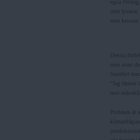
egna förslag
som lyssnar t
som krossar 
Denna förfel
som snart de
framfört med
”Jag tänker i
mot mänskligh
Problem är a
klimatfrågan 
produktionsm