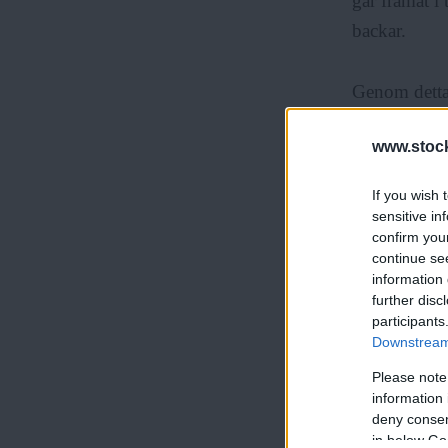
går framåt i 
backar.
Genom detta 
applådera så
www.stock
politiskt va
varutranspor
If you wish 
diskrepansen 
sensitive in
confirm you
continue se
Genom att fö
information 
further disc
världsbäst på
participants
de andras tur
Downstream 
Please note
information 
deny consent
in below Go
Och med flyg