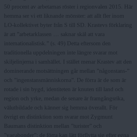
50 procent av arbetarnas röster i regionvalen 2015. Här
hemma ser vi ett liknande mönster: att allt fler inom
LO-kollektivet byter från S till SD. Krastevs förklaring
är att ”arbetarklassen … saknar skäl att vara
internationalistisk.” (s. 49) Detta eftersom den
traditionella uppdelningen inte längre svarar mot
skiljelinjerna i samhället. I stället menar Krastev att den
dominerande motsättningen går mellan ”någonstans-”
och ”ingenstansmänniskorna”. De förra är de som är
rotade i sin bygd, identiteten är knuten till land och
region och yrke, medan de senare är framgångsrika,
välutbildade och känner sig hemma överallt. För
övrigt en distinktion som svarar mot Zygmunt
Baumans distinktion mellan ”turister” och
”vagabonder”: de förra kan lätt förflytta sig efter egna