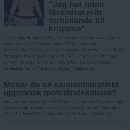
”Jag har totalt
förändrat mitt
förhållande till
kroppen”
I vårt samhälle syns tjocka personer mest i media när det vankas
viktnedgång eller larmrapporter. Fördomarna och
föreställningarna kring den tjocka kroppen är många. Det vill den
kroppspositiva rörelsen ändra på. Efter ett gäng år och många
tongivande röster märks små men tydliga framsteg.
Jessica
Johansson
har träffat
Karin ”Kajjan” Andersson
.
Menar du en existentialistiskt
upprorisk motståndskabaré?
Det uopnaaelige maal for Kritiken er ikke at have Ret, at blive læst,
at skrive godt. Konsten er: ikke at blive misforstaaet.
(Henningsen
1927, 31)
Veronika Gustafson
har varit på motståndskabaret.