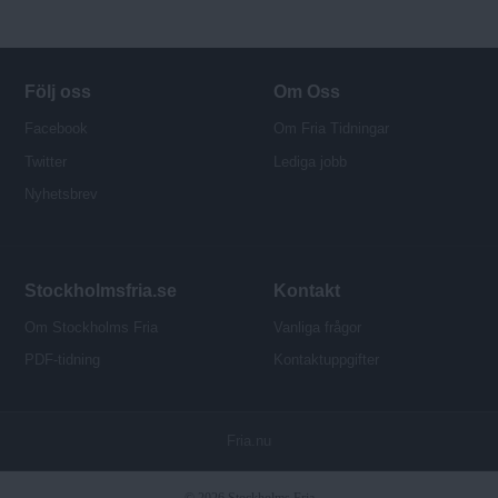
Följ oss
Om Oss
Facebook
Om Fria Tidningar
Twitter
Lediga jobb
Nyhetsbrev
Stockholmsfria.se
Kontakt
Om Stockholms Fria
Vanliga frågor
PDF-tidning
Kontaktuppgifter
P
Fria.nu
u
b