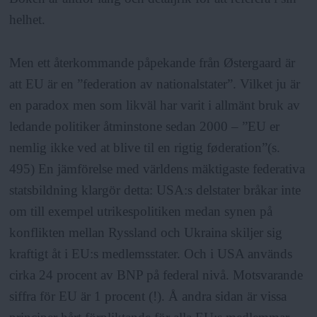
helhet.
Men ett återkommande påpekande från Østergaard är
att EU är en ”federation av nationalstater”. Vilket ju är
en paradox men som likväl har varit i allmänt bruk av
ledande politiker åtminstone sedan 2000 – ”EU er
nemlig ikke ved at blive til en rigtig føderation”(s.
495) En jämförelse med världens mäktigaste federativa
statsbildning klargör detta: USA:s delstater bråkar inte
om till exempel utrikespolitiken medan synen på
konflikten mellan Ryssland och Ukraina skiljer sig
kraftigt åt i EU:s medlemsstater. Och i USA används
cirka 24 procent av BNP på federal nivå. Motsvarande
siffra för EU är 1 procent (!). Å andra sidan är vissa