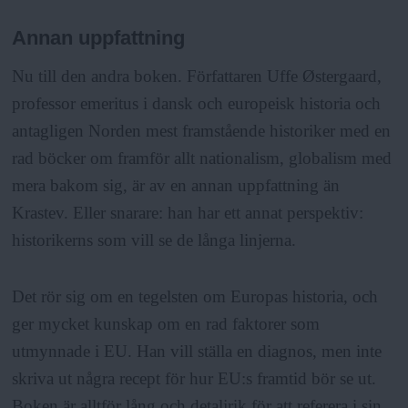
Annan uppfattning
Nu till den andra boken. Författaren Uffe Østergaard,
professor emeritus i dansk och europeisk historia och
antagligen Norden mest framstående historiker med en
rad böcker om framför allt nationalism, globalism med
mera bakom sig, är av en annan uppfattning än
Krastev. Eller snarare: han har ett annat perspektiv:
historikerns som vill se de långa linjerna.
Det rör sig om en tegelsten om Europas historia, och
ger mycket kunskap om en rad faktorer som
utmynnade i EU. Han vill ställa en diagnos, men inte
skriva ut några recept för hur EU:s framtid bör se ut.
Boken är alltför lång och detaljrik för att referera i sin