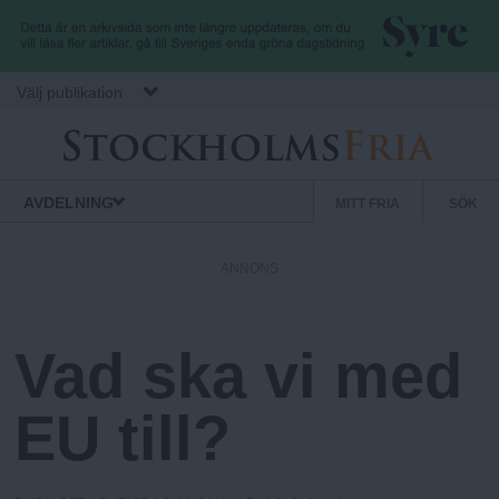
Hoppa till huvudinnehåll
Välj publikation
S
S
Normbrytande
AVDELNING
MITT FRIA
SÖK
nyheter
e
t
k
ANNONS
u
o
n
d
Vad ska vi med
c
ä
r
EU till?
k
m
e