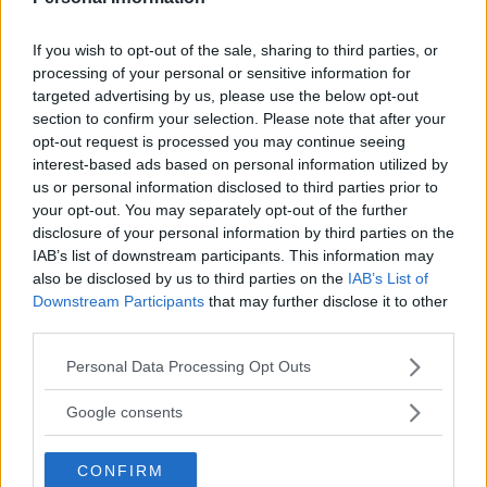
förra vi ser, men den senare blev synlig för inte så
If you wish to opt-out of the sale, sharing to third parties, or
länge sedan när Grekland blev framför allt Tysklands
processing of your personal or sensitive information for
fiende.
targeted advertising by us, please use the below opt-out
section to confirm your selection. Please note that after your
opt-out request is processed you may continue seeing
interest-based ads based on personal information utilized by
Oviss framtid
us or personal information disclosed to third parties prior to
your opt-out. You may separately opt-out of the further
I öst, i de gamla kommunistländerna, har det hänt en
disclosure of your personal information by third parties on the
hel del. Efter murens fall sågs Bryssel som en garant
IAB’s list of downstream participants. This information may
also be disclosed by us to third parties on the
IAB’s List of
mot korruption och maktmissbruk medan ”Bryssel” i
Downstream Participants
that may further disclose it to other
dag står för framför allt Tysklands och Frankrikes
third parties.
Läs Frias efterträdare!
påbud om en jämnare fördelning av de immigranter
Please note that this website/app uses one or more Google
Personal Data Processing Opt Outs
som trots allt tar sig in i EU. Vi kan nog tala om en
Syre
är Sveriges enda gröna dagstidning som
services and may gather and store information including but
finns både digitalt och i tryck.
not limited to your visit or usage behaviour. You may click to
”nationalisering” i motsats till federalisering. Och
Google consents
grant or deny consent to Google and its third-party tags to
nationaliseringen har klara etniska inslag, kanske mest
use your data for below specified purposes in below Google
CONFIRM
synliga i Polen. Och det som förenar
consent section.