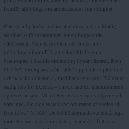
principer hårt förpliktande för alla EU:s medlemmar,
framför allt i fråga om arbetskraftens fria rörlighet.
Østergaard påpekar vidare att en inre nationalstatlig
stabilitet är förutsättningen för en fungerande
välfärdsstat. Men ett problem här är den inre
migrationen inom EU: att välutbildade unga
östeuropéer i ökande omfattning flyttar västerut, även
till USA. Østergaard målar alltså upp en komplex bild
och hans konklusion är, med hans egna ord: ”Så det er
stadig håb for EUropa – i hvert fald for institutionerne
og deres ansatte. Men det er usikkert om vælgerne vil
vare med. Og aldeles usikkert om resten af verden vil
lytte til os.” (s. 538) De två böckerna driver alltså inga
motsatta teser utan kompletterar varandra. Det som