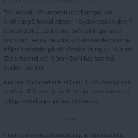
h
n
PUBLICERAD:
TISDAG 22 JANUARI 2019, 14:19
y
”Ett ödesår för unionen och Europa” var
o
rubriken på huvudledaren i Sydsvenskan den 7
januari 2019. De interna påfrestningarna är
l
stora och en av de allra största medlemmarna
håller frenetiskt på att försöka ta sig ur. Hur ser
m
EU:s framtid ut? Göran Dahl har läst två
böcker om EU.
s
Tycka vad man vill om EU och Sverige som
KULTUR
F
medlem i EU, men att medlemskapet inneburit en rad
viktiga förändringar går inte att förneka:
r
i
ANNONS
• en i vissa avseenden minskning av den nationella