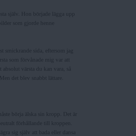
 testa själv. Hon började lägga upp
 bilder som gjorde henne
st smickrande sida, eftersom jag
örsta som förvånade mig var att
et absolut värsta du kan vara, så
 Men det blev snabbt lättare.
ste börja älska sin kropp. Det är
eutralt förhållande till kroppen.
gra sig själv att bada eller dansa