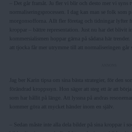
– Det går framåt. Ju fler vi blir och desto mer vi syns t
normaliseringsprocessen. I dag kan man se folk som p
morgonsofforna. Allt fler företag och tidningar lyfter fr
kroppar – bättre representation. Just nu har det blivit 
kommersialismen hoppar gärna på sådana här trender. M
att tjocka får mer utrymme till att normaliseringen går
ANNONS
Jag ber Karin tipsa om sina bästa strategier, för den s
förändrad kroppssyn. Hon säger att steg ett är att börj
som har hållit på länge. Att lyssna på andras resonema
kommer göra att mycket händer inom en själv.
– Sedan måste inte alla dela bilder på sina kroppar i soc