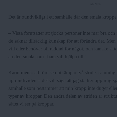
ANNONS
Det är oundvikligt i ett samhälle där den smala kroppe
– Vissa förutsätter att tjocka personer inte mår bra och 
de saknar tillräcklig kunskap för att förändra det. Me
vill eller behöver bli räddad för något, och kanske sit
än den smala som ”bara vill hjälpa till”.
Karin menar att rörelsen utkämpar två strider samtidig
upp individen – det vill säga att jag stärker upp mig sjä
samhälle som bestämmer att min kropp inte duger elle
typer av kroppar. Den andra delen av striden är struktu
sättet vi ser på kroppar.