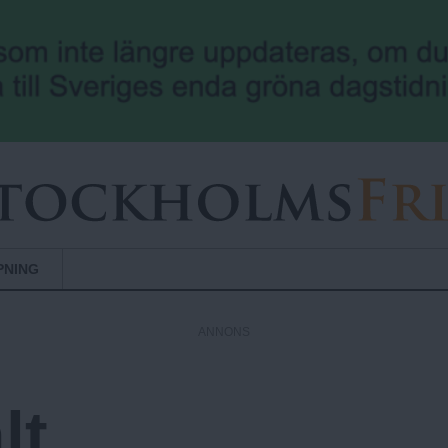
Hoppa till huvudinnehåll
PNING
ANNONS
lt