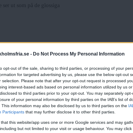
te ser ut som på de glossiga
upp bilderna i sociala medier
holmsfria.se -
Do Not Process My Personal Information
 fem bilder på dina magbristningar
iga. Ögat, hjärnan och hjärtat har
to opt-out of the sale, sharing to third parties, or processing of your per
nde till kroppen under de här åren.
formation for targeted advertising by us, please use the below opt-out s
r selection. Please note that after your opt-out request is processed y
sig för det man är rädd för tills
eing interest-based ads based on personal information utilized by us or
disclosed to third parties prior to your opt-out. You may separately opt-
losure of your personal information by third parties on the IAB’s list of
. This information may also be disclosed by us to third parties on the
IA
 kommentarsfälten på stora konton
Participants
that may further disclose it to other third parties.
stort fettförakt. Vissa påstår till
 that this website/app uses one or more Google services and may gath
as, bidrar till att sprida
including but not limited to your visit or usage behaviour. You may click 