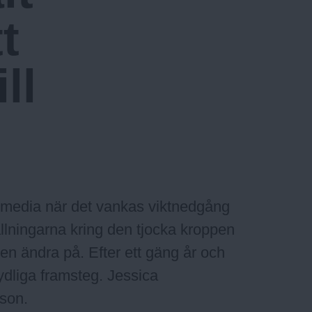
t
ll
i media när det vankas viktnedgång
llningarna kring den tjocka kroppen
sen ändra på. Efter ett gäng år och
dliga framsteg. Jessica
sson.