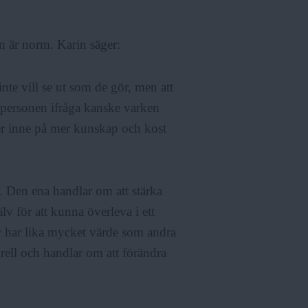
n är norm. Karin säger:
inte vill se ut som de gör, men att
n personen ifråga kanske varken
ter inne på mer kunskap och kost
t. Den ena handlar om att stärka
lv för att kunna överleva i ett
r har lika mycket värde som andra
rell och handlar om att förändra