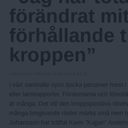
c
förändrat mit
k
förhållande ti
h
kroppen”
o
PUBLICERAD:
FREDAG 10 MAJ 2019, 16:32
l
I vårt samhälle syns tjocka personer mest 
eller larmrapporter. Fördomarna och förestä
m
är många. Det vill den kroppspositiva rörel
många tongivande röster märks små men ty
s
Johansson har träffat Karin ”Kajjan” Ander