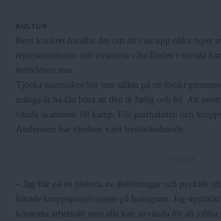
F
KULTUR
Rent konkret handlar det om att visa upp olika typer a
r
representationen och nyansera våra flöden i sociala k
individens resa.
Tjocka människor bär inte sällan på ett förakt gentemot
i
många år ha fått höra att den är farlig och fel. Att neutra
vända skammen till kamp. För journalisten och kropps
a
Andersson har rörelsen varit livsförändrande.
ANNONS
– Jag bär på en historia av ätstörningar och psykisk ohä
hittade kroppspositivismen på Instagram. Jag upptäckte 
konkreta arbetssätt som alla kan använda för att jobba 