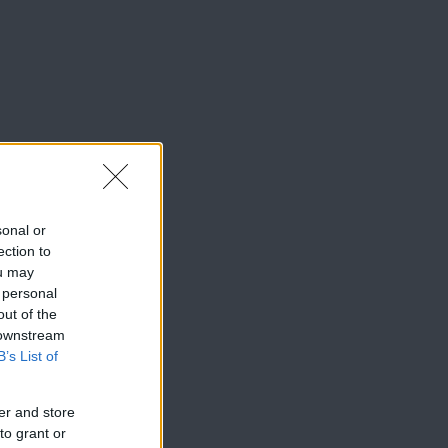
sonal or
ection to
ou may
 personal
out of the
 downstream
B’s List of
er and store
to grant or