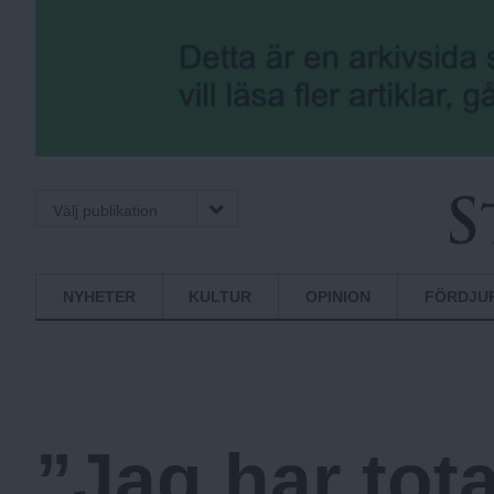
Välj publikation
S
Normbrytande
NYHETER
KULTUR
OPINION
FÖRDJU
nyheter
t
o
”Jag har tota