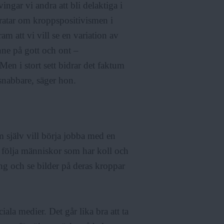
vingar vi andra att bli delaktiga i
ratar om kroppspositivismen i
am att vi vill se en variation av
inne på gott och ont –
en i stort sett bidrar det faktum
 snabbare, säger hon.
om själv vill börja jobba med en
a följa människor som har koll och
ng och se bilder på deras kroppar
iala medier. Det går lika bra att ta