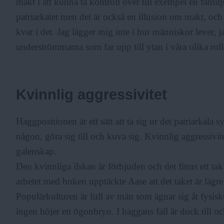
makt i att kunna ta kontroll över till exempel en familjs
patriarkatet men det är också en illusion om makt, och
kvar i det. Jag lägger mig inte i hur människor lever, j
underströmmarna som far upp till ytan i våra olika roll
Kvinnlig aggressivitet
Haggpositionen är ett sätt att ta sig ur det patriarkala 
någon, göra sig till och kuva sig. Kvinnlig aggressivit
galenskap.
Den kvinnliga ilskan är förbjuden och det finns ett tak
arbetet med boken upptäckte Aase att det taket är lägre 
Populärkulturen är full av män som ägnar sig åt fysis
ingen höjer ett ögonbryn. I haggans fall är dock till o