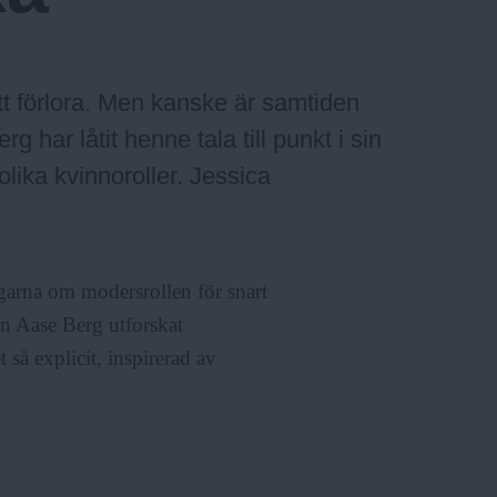
att förlora. Men kanske är samtiden
g har låtit henne tala till punkt i sin
lika kvinnoroller. Jessica
rna om modersrollen för snart
ern Aase Berg utforskat
så explicit, inspirerad av