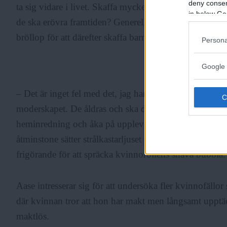
deny consent
ta sig vidare i livet. Skaffa mycket pengar eller snyg
in below Go
de ska erövra framtiden? Generellt handlar det om att sk
bröllop för att därefter skaffa barn, säger Aase.
Persona
Google 
ANNONS
– Det är inget fel med det, jag har själv barn, men mån
moderskapet. De åldras och ska då vara helt avsexuali
heminredning och åka på upplevelseresor i bästa fall.
åtminstone sätter strålkastarljuset på ofriheten och he
frigörande för att spräcka kvinnorollens snäva bubbla.
Aase intresserar sig för att undersöka fler kvinnofällor
där kvinnan tror att hon har makt men långsamt upptäck
maktlös.