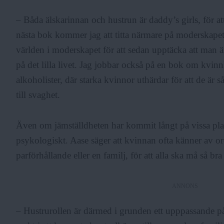
– Båda älskarinnan och hustrun är daddy’s girls, för at
nästa bok kommer jag att titta närmare på moderskapet
världen i moderskapet för att sedan upptäcka att man 
på det lilla livet. Jag jobbar också på en bok om kvi
alkoholister, där starka kvinnor uthärdar för att de är s
till svaghet.
Även om jämställdheten har kommit långt på vissa pla
psykologiskt. Aase säger att kvinnan ofta känner av or
parförhållande eller en familj, för att alla ska må så br
ANNONS
– Hustrurollen är därmed i grunden ett upppassande på