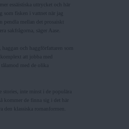
mer essäistiska uttrycket och här
g som fisken i vattnet när jag
an pendla mellan det prosaiskt
era sakfrågorna, säger Aase.
, haggan och haggförfattaren som
li komplext att jobba med
en tålamod med de olika
stories, inte minst i de populära
 så kommer de finna sig i det här
rera den klassiska romanformen.