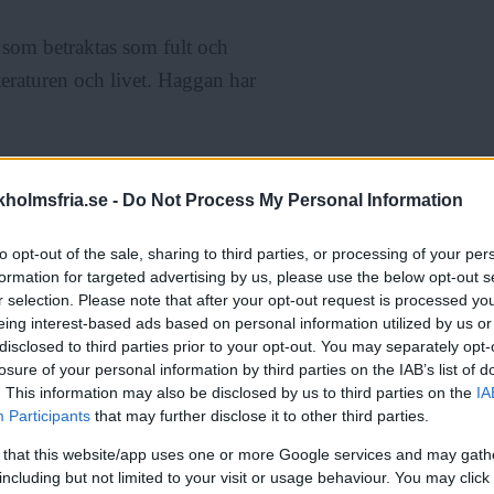
t som betraktas som fult och
tteraturen och livet. Haggan har
nte riktigt är accepterade. Jag är
holmsfria.se -
Do Not Process My Personal Information
 här boken, snarare vill jag vidga
 Jag vill få dem att känna att de
to opt-out of the sale, sharing to third parties, or processing of your per
formation for targeted advertising by us, please use the below opt-out s
r selection. Please note that after your opt-out request is processed y
eing interest-based ads based on personal information utilized by us or
disclosed to third parties prior to your opt-out. You may separately opt-
losure of your personal information by third parties on the IAB’s list of
. This information may also be disclosed by us to third parties on the
IA
Participants
that may further disclose it to other third parties.
ed utrymmet för vad de tillåts
 that this website/app uses one or more Google services and may gath
a erövra världen på olika sätt och
including but not limited to your visit or usage behaviour. You may click 