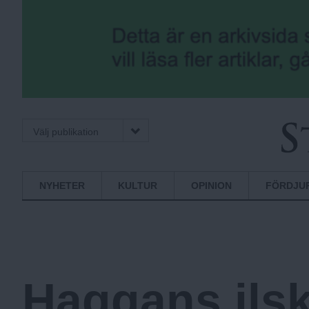
Välj publikation
S
Normbrytande
NYHETER
KULTUR
OPINION
FÖRDJU
nyheter
t
o
Haggans ils