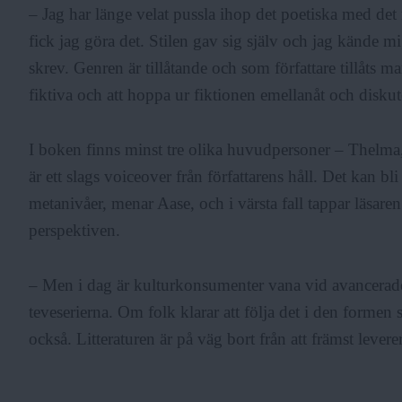
– Jag har länge velat pussla ihop det poetiska med det 
F
fick jag göra det. Stilen gav sig själv och jag kände mi
skrev. Genren är tillåtande och som författare tillåts m
fiktiva och att hoppa ur fiktionen emellanåt och diskut
r
I boken finns minst tre olika huvudpersoner – Thelma
i
är ett slags voiceover från författarens håll. Det kan b
metanivåer, menar Aase, och i värsta fall tappar läsar
a
perspektiven.
– Men i dag är kulturkonsumenter vana vid avancerade 
teveserierna. Om folk klarar att följa det i den formen
också. Litteraturen är på väg bort från att främst leve