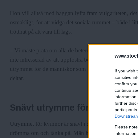
Hon vill alltså med haggan lyfta fram vulgariteten, de
osmakligt, för att vidga det sociala rummet – både i li
tröttnat på att vara till lags.
– Vi måste prata om alla de beteenden och känslor som i
www.stock
inte intresserad av att uppfostra borgarbrackor med den
utrymmet för de människor som betraktas som onormala.
If you wish 
sensitive in
deltar.
confirm you
continue se
information 
further disc
Snävt utrymme för drömmar
participants
Downstream 
Utrymmet för kvinnor är snävt i samhället – till och m
Please note
drömma om och tänka på. Män har friheten i att försök
information 