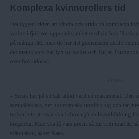
Komplexa kvinnorollers tid
Det ligger i tiden att vända och vrida på komplexa kv
väckte i fjol stor uppmärksamhet med sin bok Nuckan.
på många sätt, men de har det gemensamt att de befin
det metoo som har lyft på locket och fått en frustratio
över boksidorna.
ANNONS
– Smak har på ett sätt alltid varit ett maktmedel. Den s
samhällsklass, vet hur man ska uppföra sig och tar int
tycker inte att man ska behöva gå en livsutbildning för
borgerlig. Man ska få vara precis så ful som man är, s
människor, säger Aase.