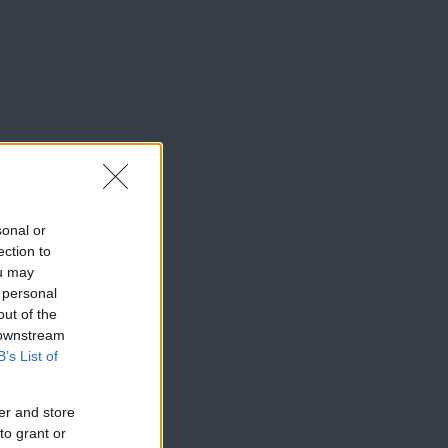
sonal or
ection to
ou may
 personal
out of the
 downstream
B’s List of
er and store
to grant or