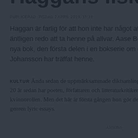
c
PUBLICERAD:
TISDAG 2 APRIL 2019, 15:16
k
Haggan är farlig för att hon inte har något 
äntligen redo att ta henne på allvar. Aase Ber
h
nya bok, den första delen i en bokserie om o
Johansson har träffat henne.
o
Ända sedan de uppmärksammade diktsamlinga
KULTUR
l
20 år sedan har poeten, författaren och litteraturkritik
kvinnorollen. Men det här är första gången hon gör det 
m
genren lyric essays.
ANNONS
s