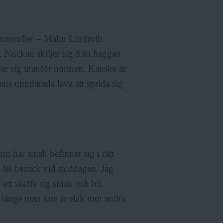
innoroller – Malin Lindroth
 Nuckan skiljer sig från haggan
ner sig utanför normen. Kanske är
nens uppdämda lava att sprida sig
om har smak befinner sig i rätt
e fel bestick vid middagen. Jag
 att skaffa sig smak och bli
å länge man inte är elak mot andra