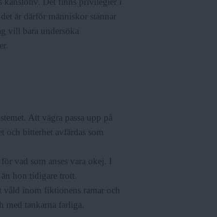
 känsloliv. Det finns privilegier i
 det är därför människor stannar
ag vill bara undersöka
er.
systemet. Att vägra passa upp på
et och bitterhet avfärdas som
 för vad som anses vara okej. I
än hon tidigare trott.
kt våld inom fiktionens ramar och
ch med tankarna farliga.