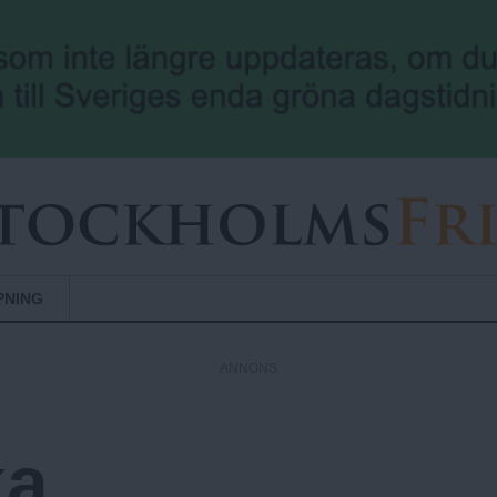
Hoppa till huvudinnehåll
PNING
ANNONS
ka