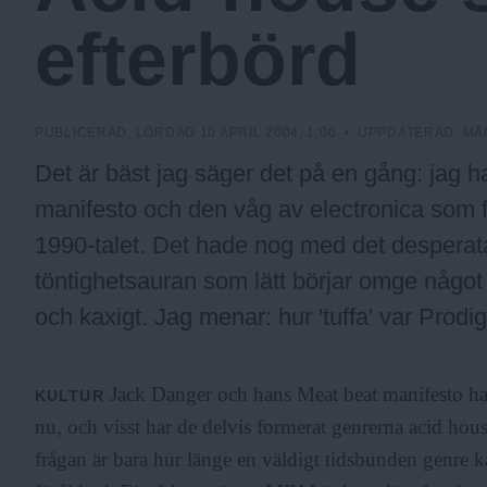
c
efterbörd
k
PUBLICERAD:
LÖRDAG 10 APRIL 2004, 1:00
• UPPDATERAD:
MÅ
h
Det är bäst jag säger det på en gång: jag ha
manifesto och den våg av electronica som 
o
1990-talet. Det hade nog med det desperata
töntighetsauran som lätt börjar omge något
l
och kaxigt. Jag menar: hur 'tuffa' var Prodi
m
Jack Danger och hans Meat beat manifesto har 
KULTUR
nu, och visst har de delvis formerat genrerna acid hou
s
frågan är bara hur länge en väldigt tidsbunden genre k