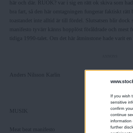
här och där. RUOK? var i sig en rätt ok skiva som h
bra fart, så den här omtagningen fungerar faktiskt rätt
toastandet inte alltid är till fördel. Slutsatsen blir do
manifesto tyvärr känns hopplöst föråldrade och mest fu
tidiga 1990-talet. Om det här åtminstone hade varit en
ANNONS
Anders Nilsson Karlin
www.stock
ANNONS
If you wish 
sensitive in
confirm you
MUSIK
continue se
information 
further disc
Meat beat manifesto