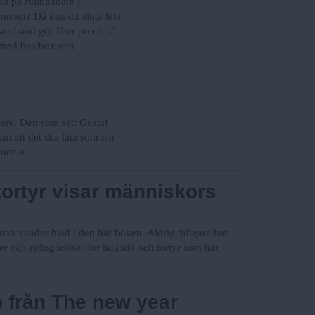
ad på rullbandare i
honom? Då kan du sluta leta
ansband gör låter precis så
 med beatbox och
 nere. Den som sett Gustaf
n att det ska låta som när
 menar.
ortyr visar människors
an vänder blad i den här boken. Aldrig tidigare har
er och redogörelser för lidande och tortyr som här,
p från The new year