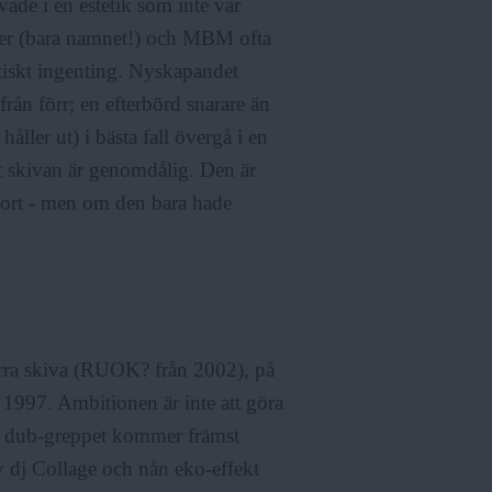
ade i en estetik som inte var
nger (bara namnet!) och MBM ofta
ktiskt ingenting. Nyskapandet
rån förr; en efterbörd snarare än
ller ut) i bästa fall övergå i en
t skivan är genomdålig. Den är
jort - men om den bara hade
örra skiva (RUOK? från 2002), på
1997. Ambitionen är inte att göra
och dub-greppet kommer främst
 dj Collage och nån eko-effekt