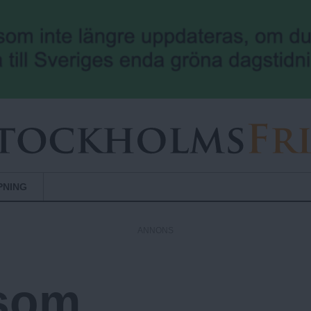
Hoppa till huvudinnehåll
PNING
ANNONS
 som