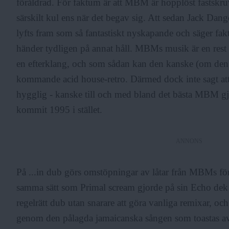
föråldrad. För faktum är att MBM är hopplöst fastskruv
särskilt kul ens när det begav sig. Att sedan Jack Da
F
lyfts fram som så fantastiskt nyskapande och säger fa
händer tydligen på annat håll. MBMs musik är en rest f
r
en efterklang, och som sådan kan den kanske (om den hå
kommande acid house-retro. Därmed dock inte sagt at
i
hygglig - kanske till och med bland det bästa MBM g
kommit 1995 i stället.
a
ANNONS
På ...in dub görs omstöpningar av låtar från MBMs f
samma sätt som Primal scream gjorde på sin Echo dek 
regelrätt dub utan snarare att göra vanliga remixar, 
genom den pålagda jamaicanska sången som toastas av