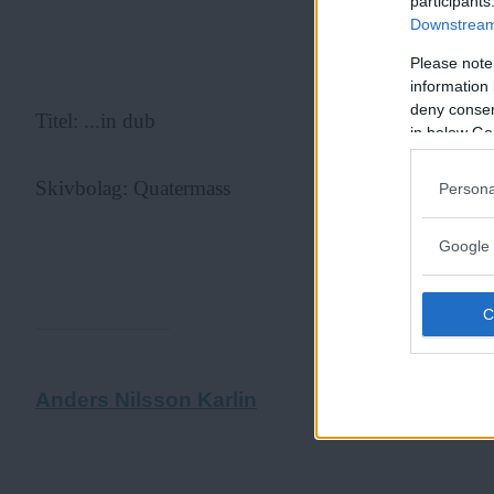
participants
Downstream 
ANNONS
Please note
information 
deny consent
Titel: ...in dub
in below Go
Skivbolag: Quatermass
Persona
Google 
ANNONS
Anders Nilsson Karlin