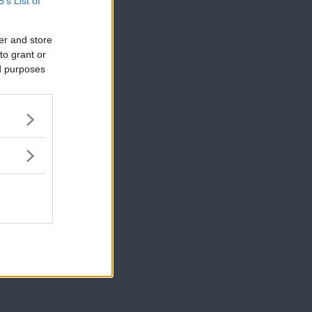
B’s List of
er and store
to grant or
ed purposes