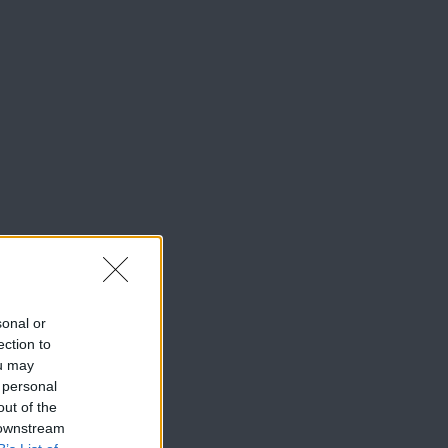
sonal or
ection to
ou may
 personal
out of the
 downstream