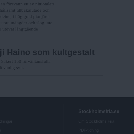
 försvann ett av nittiotalets
hållsamt tillbakalutade och
eine, i hög grad pionjärer
stora mängder och slog inte
ar utövat långtgående
ji Haino som kultgestalt
r. Säkert 150 förväntansfulla
lt vanlig syn.
Stockholmsfria.se
dningar
Om Stockholms Fria
b
PDF-tidning