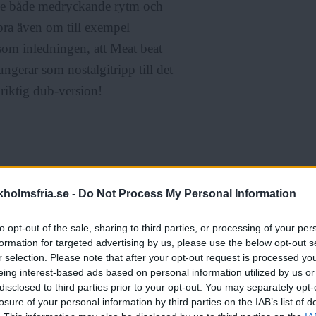
ade både medryckande rytm och
 bra även om till exempel
ck som inledningen, att Meat beat
ngerar som nostalgitripp till det
 riktig dub-version!
holmsfria.se -
Do Not Process My Personal Information
to opt-out of the sale, sharing to third parties, or processing of your per
formation for targeted advertising by us, please use the below opt-out s
r selection. Please note that after your opt-out request is processed y
eing interest-based ads based on personal information utilized by us or
disclosed to third parties prior to your opt-out. You may separately opt-
losure of your personal information by third parties on the IAB’s list of