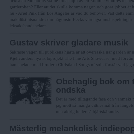
också att Mutations skulle följas upp av en Midnite vultures inspel
garderoben? Eller att det skulle komma någon och göra jobbet åt 
nu - Ariel Pink från Los Angeles är vad du behöver. Vad detta enm
makalöst hisnande som någonsin Becks vardagsrumsinspelningar
leksaksbandspelare.
Gustav skriver gladare musik
Säkraste vägen till publikens hjärta är att överraska när garden är
Kjellvanders nya soloprojekt The Fine Arts Showcase, med förvänta
han spelade med brodern Christian i Songs of soil, förstår vad jag
Obehaglig bok om t
ondska
Det är med tilltagande fasa och vanmakt m
jag mött så många vittnesmål från fängels
och aldrig heller så hjärtskärande.
Mästerlig melankolisk indiepo