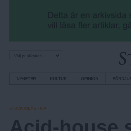
Välj publikation
S
Normbrytande
NYHETER
KULTUR
OPINION
FÖRDJU
nyheter
t
STOCKHOLMS FRIA
o
Acid-house