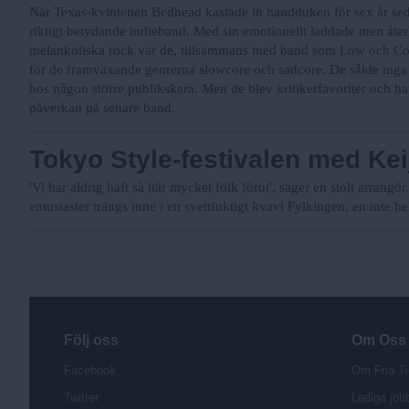
När Texas-kvintetten Bedhead kastade in handduken för sex år sedan
riktigt betydande indieband. Med sin emotionellt laddade men åter
melankoliska rock var de, tillsammans med band som Low och Cod
för de framväxande genrerna slowcore och sadcore. De sålde inga 
hos någon större publikskara. Men de blev kritikerfavoriter och h
påverkan på senare band.
Tokyo Style-festivalen med Kei
'Vi har aldrig haft så här mycket folk förut', säger en stolt arrangö
entusiaster trängs inne i ett svettfuktigt kvavt Fylkingen, en inte he
Följ oss
Om Oss
Facebook
Om Fria Ti
Twitter
Lediga job