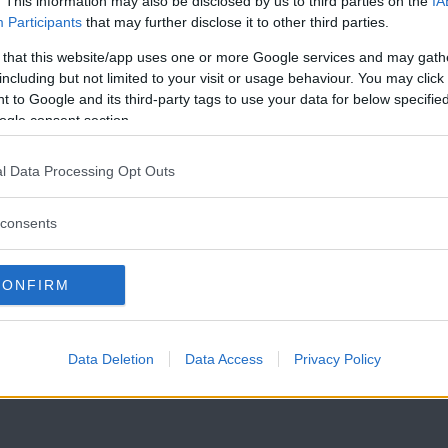
. This information may also be disclosed by us to third parties on the
IA
Participants
that may further disclose it to other third parties.
 that this website/app uses one or more Google services and may gath
including but not limited to your visit or usage behaviour. You may click 
 to Google and its third-party tags to use your data for below specifi
ogle consent section.
Läs Frias efterträdare!
l Data Processing Opt Outs
Syre
är Sveriges enda gröna dagstidning som
finns både digitalt och i tryck.
consents
CONFIRM
Data Deletion
Data Access
Privacy Policy