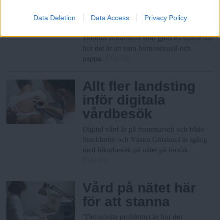
som möjligt”
"Det är lättare i dag men fortfarande
Data Deletion
Data Access
Privacy Policy
svårt." Fria samtalar med forskaren
Thomas Johansson som gjort en studie om
hur det är att vara homosexuell och
Fria.Nu
pappa.
Allt fler landsting
inför digitala
vårdbesök
Digital vård är på frammarsch och både
Stockholm och Västra Götaland är igång
med läkarbesök på nätet på försök.
Fria.Nu
Vård på nätet här
för att stanna
­"Det största problemet är hur det