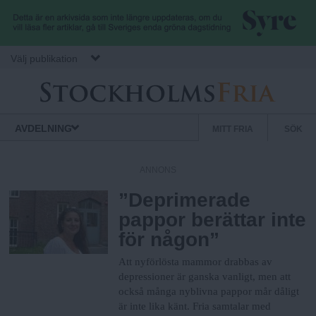
Hoppa till huvudinnehåll
Välj publikation
S
S
Normbrytande
AVDELNING
MITT FRIA
SÖK
nyheter
e
t
k
ANNONS
u
”Deprimerade
o
n
pappor berättar inte
d
för någon”
c
ä
r
Att nyförlösta mammor drabbas av
k
m
depressioner är ganska vanligt, men att
också många nyblivna pappor mår dåligt
e
är inte lika känt. Fria samtalar med