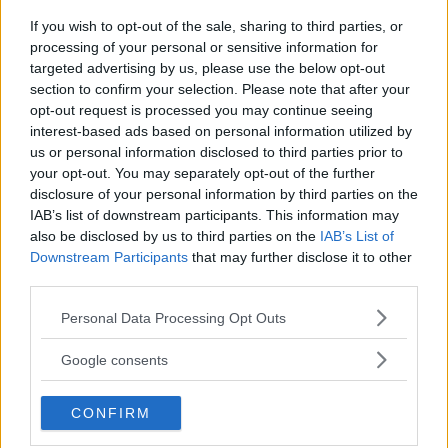
stabil är frågorna många. Fria samtalar
If you wish to opt-out of the sale, sharing to third parties, or
med statsvetaren Henrik Ekengren
processing of your personal or sensitive information for
Oscarsson, ledare för det svenska
targeted advertising by us, please use the below opt-out
valforskningsprogrammet, om ökad
section to confirm your selection. Please note that after your
väljarrörlighet och det ökande politiska
opt-out request is processed you may continue seeing
Fria.Nu
intresset.
interest-based ads based on personal information utilized by
us or personal information disclosed to third parties prior to
”Finansmarknaden
your opt-out. You may separately opt-out of the further
måste ta större
disclosure of your personal information by third parties on the
IAB’s list of downstream participants. This information may
ansvar”
also be disclosed by us to third parties on the
IAB’s List of
En ny forskargrupp ska hjälpa till att göra
Downstream Participants
that may further disclose it to other
finansmarknaden mer etisk, och ta ett
third parties.
Läs Frias efterträdare!
större ansvar för såväl samhälle som miljö
Please note that this website/app uses one or more Google
Personal Data Processing Opt Outs
mot bakgrund av det senaste decenniets
Syre
är Sveriges enda gröna dagstidning som
services and may gather and store information including but
Fria.Nu
finanskris och klimathot.
finns både digitalt och i tryck.
not limited to your visit or usage behaviour. You may click to
Google consents
grant or deny consent to Google and its third-party tags to
”För 20 år sedan
use your data for below specified purposes in below Google
CONFIRM
sågs det knappt
consent section.