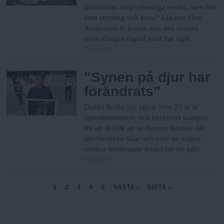
finansieras med offentliga medel, men helt
utan styrning och krav." Läkaren Ove
Andersson är kritisk mot den snabba
utvecklingen digital vård har tagit.
Fria.Nu
”Synen på djur har
förändrats”
Daniel Rolke har ägnat över 25 år åt
djurrättsrörelsen, och beskriver kampen
för att få folk att se djurens lidande när
djurförsöken ökar och över en miljon
minkar fortfarande dödas för sin päls.
Fria.Nu
S
1
2
3
4
5
NÄSTA ›
SISTA »
i
d