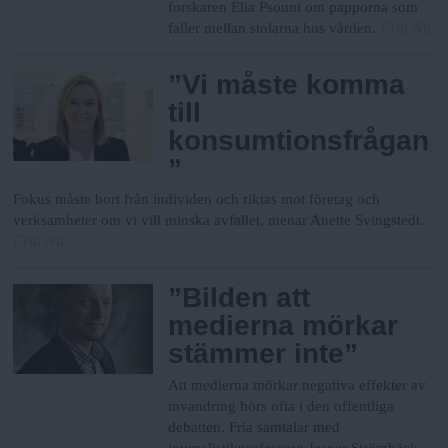
h
n
forskaren Elia Psouni om papporna som
Fria.Nu
y
faller mellan stolarna hos vården.
o
”Vi måste komma
till
l
konsumtionsfrågan
”
m
Fokus måste bort från individen och riktas mot företag och
verksamheter om vi vill minska avfallet, menar Anette Svingstedt.
s
Fria.Nu
F
”Bilden att
medierna mörkar
r
stämmer inte”
Att medierna mörkar negativa effekter av
i
invandring hörs ofta i den offentliga
debatten. Fria samtalar med
journalistikprofessorn Jesper Strömbäck