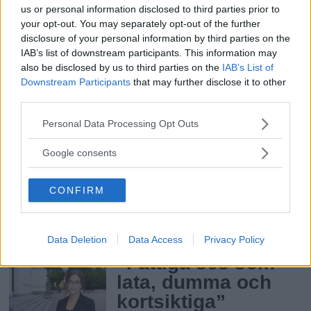
us or personal information disclosed to third parties prior to
Att medierna mörkar negativa effekter av
your opt-out. You may separately opt-out of the further
invandring hörs ofta i den offentliga
disclosure of your personal information by third parties on the
debatten. Fria samtalar med
IAB’s list of downstream participants. This information may
journalistikprofessorn Jesper Strömbäck
also be disclosed by us to third parties on the
IAB’s List of
som har undersökt saken och i en ny
Downstream Participants
that may further disclose it to other
rapport kommit fram till att så inte är
third parties.
Fria.Nu
fallet.
Please note that this website/app uses one or more Google
Personal Data Processing Opt Outs
Ta tillbaka allt. Gatorna,
services and may gather and store information including but
not limited to your visit or usage behaviour. You may click to
Google consents
torgen, arbetsplatserna.
grant or deny consent to Google and its third-party tags to
use your data for below specified purposes in below Google
CONFIRM
consent section.
Inledare
:
Rojin Pertow
Fria Tidningen
Data Deletion
Data Access
Privacy Policy
”Fattiga ses som
lata, dumma och
kortsiktiga”