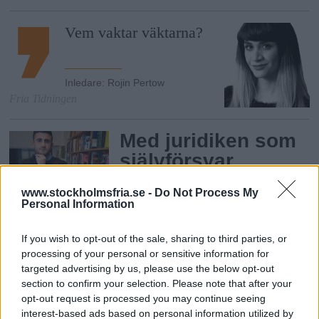
Vem vaktar väktarna?
Inledare
:
Rojin Pertow
Fria Tidningen
Med juridiken som
självförsvar
Fria möter Rami al-Khamisi, Husbybo,
www.stockholmsfria.se -
Do Not Process My
medgrundare till rättviserörelsen
Personal Information
Megafonen och i dag juridikstuderande.
Fria.Nu
If you wish to opt-out of the sale, sharing to third parties, or
processing of your personal or sensitive information for
”Bilden att
targeted advertising by us, please use the below opt-out
medierna mörkar
section to confirm your selection. Please note that after your
opt-out request is processed you may continue seeing
stämmer inte”
interest-based ads based on personal information utilized by