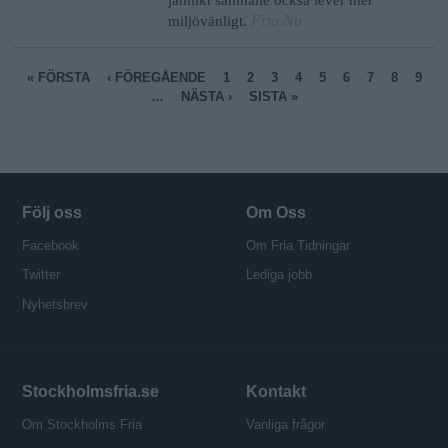
jämlikt samhälle också lever mer
Fria.Nu
miljövänligt.
S
« FÖRSTA
‹ FÖREGÅENDE
1
2
3
4
5
6
7
8
9
…
NÄSTA ›
SISTA »
i
d
o
r
Följ oss
Om Oss
Facebook
Om Fria Tidningar
Twitter
Lediga jobb
Nyhetsbrev
Stockholmsfria.se
Kontakt
Om Stockholms Fria
Vanliga frågor