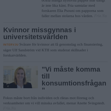
n
också många nyblivna pappor mår dåligt
är inte lika känt. Fria samtalar med
y
forskaren Elia Psouni om papporna som
Fria.Nu
faller mellan stolarna hos vården.
Kvinnor missgynnas i
universitetsvärlden
Svårare för kvinnor att få genomslag och finansiering,
INTERVJU
säger Ulf Sandström vid KTH som studerat skillnader i
forskarvärlden.
”Vi måste komma
till
konsumtionsfrågan
”
Fokus måste bort från individen och riktas mot företag och
verksamheter om vi vill minska avfallet, menar Anette Svingstedt.
Fria.Nu