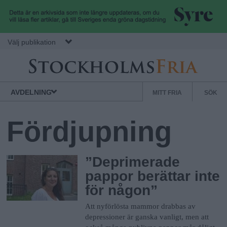
Hoppa till huvudinnehåll
Välj publikation
S
Stockholms
Normbrytande
AVDELNING
MITT FRIA
SÖK
Fria
nyheter
e
k
Fördjupning
u
n
d
”Deprimerade
ä
pappor berättar inte
r
för någon”
m
Att nyförlösta mammor drabbas av
e
depressioner är ganska vanligt, men att