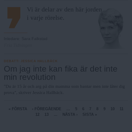
Vi är delar av den här jorden,
i varje rörelse.
Inledare
:
Sara Falkstad
Fria Tidningen
DEBATT
:
JESSICA HALLBÄCK
Om jag inte kan fika är det inte
min revolution
"Du är 15 år och arg på din mamma som bantar men inte låter dig
prova", skriver Jessica Hallbäck.
S
« FÖRSTA
‹ FÖREGÅENDE
…
5
6
7
8
9
10
11
12
13
…
NÄSTA ›
SISTA »
i
d