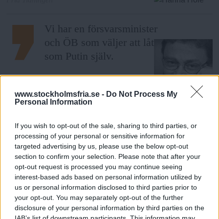
Vi har en försvarsminister
och ÖB som väljer att låta
som Putin själv.
Inledare
:
Birger Schlaug
www.stockholmsfria.se -
Do Not Process My
Fria Tidningen
Personal Information
If you wish to opt-out of the sale, sharing to third parties, or
DEBATT
:
PER BJÖRKLUND
processing of your personal or sensitive information for
Förtäta villastaden!
targeted advertising by us, please use the below opt-out
Bygg flerbostadshus mellan villatomterna,
section to confirm your selection. Please note that after your
skriver Per Björklund.
opt-out request is processed you may continue seeing
interest-based ads based on personal information utilized by
us or personal information disclosed to third parties prior to
your opt-out. You may separately opt-out of the further
Plötsligt diskuterar vi faktiskt
disclosure of your personal information by third parties on the
invandring som ett problem.
IAB’s list of downstream participants. This information may