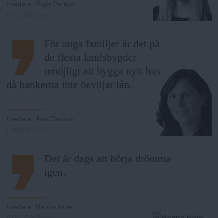
n
Inledare
:
Rojin Pertow
y
Fria Tidningen
För unga familjer är det på
de flesta landsbygder
omöjligt att bygga nytt hus
då bankerna inte beviljar lån.
Inledare
:
Åse Classon
Landets Fria
Det är dags att börja drömma
igen.
Inledare
:
Hanna Höie
Fria Tidningen