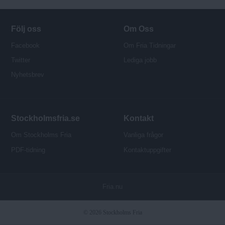
o
r
Följ oss
Om Oss
Facebook
Om Fria Tidningar
Twitter
Lediga jobb
Nyhetsbrev
Stockholmsfria.se
Kontakt
Om Stockholms Fria
Vanliga frågor
PDF-tidning
Kontaktuppgifter
P
Fria.nu
u
b
© 2026 Stockholms Fria
l