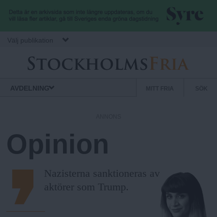
Hoppa till huvudinnehåll
Välj publikation
S
Stockholms
Normbrytande
AVDELNING
MITT FRIA
SÖK
Fria
nyheter
e
k
ANNONS
u
Opinion
n
d
ä
Nazisterna sanktioneras av
r
aktörer som Trump.
m
e