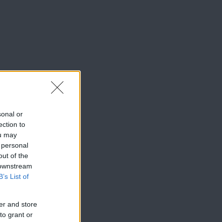
sonal or
ection to
ou may
 personal
out of the
 downstream
B’s List of
er and store
to grant or