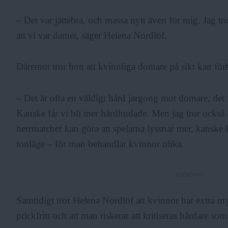
– Det var jättebra, och massa nytt även för mig. Jag tror
att vi var damer, säger Helena Nordlöf.
Däremot tror hon att kvinnliga domare på sikt kan för
– Det är ofta en väldigt hård jargong mot domare, de
Kanske får vi bli mer hårdhudade. Men jag tror också
herrmatcher kan göra att spelarna lyssnar mer, kanske ka
tonläge – för man behandlar kvinnor olika.
ANNONS
Samtidigt tror Helena Nordlöf att kvinnor har extra my
prickfritt och att man riskerar att kritiseras hårdare s