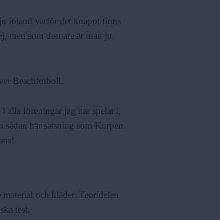
 ju ibland varför det knappt finns
ej, men som domare är man ju
över Beachfotboll.
I alla föreningar jag har spelat i,
En sådan här satsning som Korpen
ans!
e material och kläder. Teoridelen
ka test.