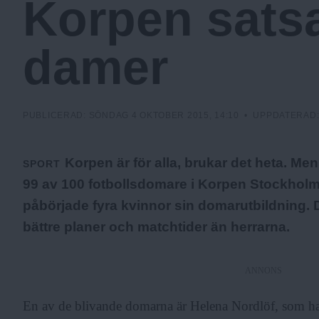
Korpen sats
c
damer
k
h
PUBLICERAD:
SÖNDAG 4 OKTOBER 2015, 14:10
• UPPDATERAD
o
Korpen är för alla, brukar det heta. M
SPORT
99 av 100 fotbollsdomare i Korpen Stockhol
l
påbörjade fyra kvinnor sin domarutbildning
bättre planer och matchtider än herrarna.
m
ANNONS
s
En av de blivande domarna är Helena Nordlöf, som har 