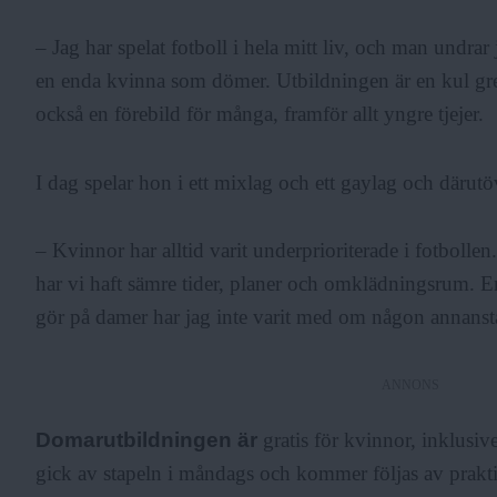
F
– Jag har spelat fotboll i hela mitt liv, och man undrar
en enda kvinna som dömer. Utbildningen är en kul gr
också en förebild för många, framför allt yngre tjejer.
r
I dag spelar hon i ett mixlag och ett gaylag och därut
i
– Kvinnor har alltid varit underprioriterade i fotbollen. 
a
har vi haft sämre tider, planer och omklädningsrum. 
gör på damer har jag inte varit med om någon annanst
ANNONS
Domarutbildningen är
gratis för kvinnor, inklusiv
gick av stapeln i måndags och kommer följas av praktis