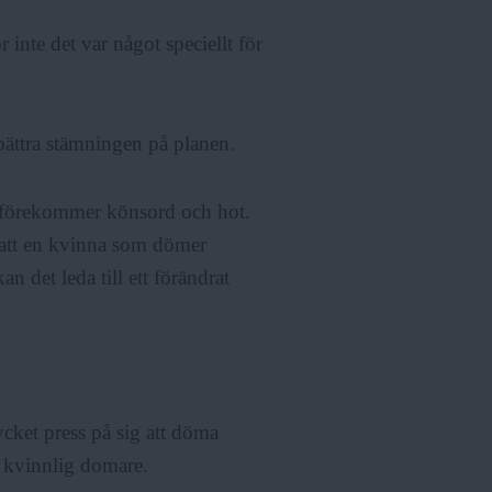
 inte det var något speciellt för
bättra stämningen på planen.
t förekommer könsord och hot.
 att en kvinna som dömer
n det leda till ett förändrat
cket press på sig att döma
om kvinnlig domare.