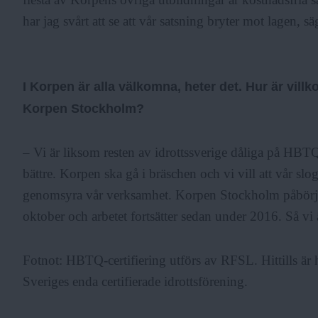
har jag svårt att se att vår satsning bryter mot lagen, s
I Korpen är alla välkomna, heter det. Hur är vil
Korpen Stockholm?
– Vi är liksom resten av idrottssverige dåliga på HBTQ
bättre. Korpen ska gå i bräschen och vi vill att vår sl
genomsyra vår verksamhet. Korpen Stockholm påbörja
oktober och arbetet fortsätter sedan under 2016. Så vi 
Fotnot: HBTQ-certifiering utförs av RFSL. Hittills ä
Sveriges enda certifierade idrottsförening.