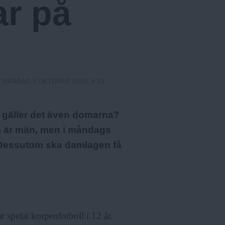
ar på
:
MÅNDAG 5 OKTOBER 2015, 9:10
en gäller det även domarna?
m är män, men i måndags
. Dessutom ska damlagen få
spelat korpenfotboll i 12 år.