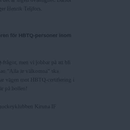
äger Henrik Teljfors.
lkoren för HBTQ-personer inom
-frågor, men vi jobbar på att bli
ogan ”Alla är välkomna” ska
r vägen mot HBTQ-certifiering i
är på bollen!
r hockeyklubben Kiruna IF