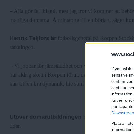
– Alla gör fel ibland, men jag tror vi kommer att behöva
manliga domarna. Åtminstone till en början, säger hon
Henrik Teljfors är
fotbollsgeneral på Korpen Stockh
satsningen.
www.stock
– Vi jobbar för jämställdhet och vill skapa kvinnliga fö
If you wish 
har aldrig skett i Korpen förut, det ska bli spännande att
sensitive in
confirm you
kan bli en bra dynamik, lite som när en kvinnlig chef 
continue se
information 
further disc
ANNONS
participants
Downstream 
Utöver domarutbildningen
för kvinnor görs en st
Please note
tider.
information 