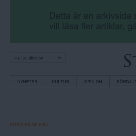
Välj publikation
S
Normbrytande
NYHETER
KULTUR
OPINION
FÖRDJU
nyheter
t
o
STOCKHOLMS FRIA