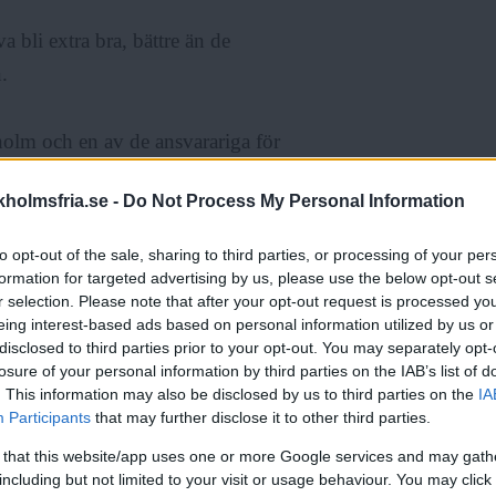
 bli extra bra, bättre än de
.
olm och en av de ansvarariga för
holmsfria.se -
Do Not Process My Personal Information
rebilder. Att tjejer dömer herrlag
to opt-out of the sale, sharing to third parties, or processing of your per
 se hur det faller ut. Jag tror det
formation for targeted advertising by us, please use the below opt-out s
r selection. Please note that after your opt-out request is processed y
styr över män.
eing interest-based ads based on personal information utilized by us or
disclosed to third parties prior to your opt-out. You may separately opt-
losure of your personal information by third parties on the IAB’s list of
. This information may also be disclosed by us to third parties on the
IA
Participants
that may further disclose it to other third parties.
or omprioritering av planer och
 that this website/app uses one or more Google services and may gath
including but not limited to your visit or usage behaviour. You may click 