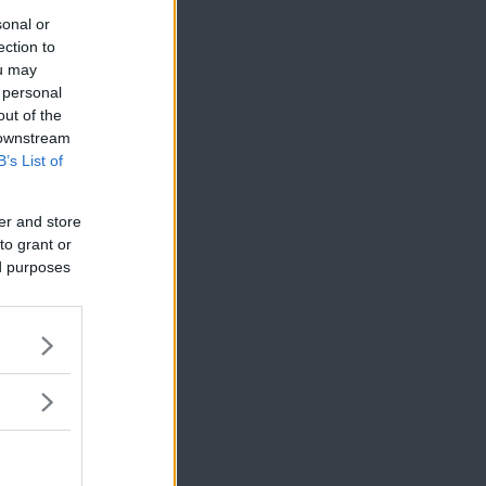
sonal or
ection to
ou may
 personal
out of the
 downstream
B’s List of
er and store
to grant or
ed purposes