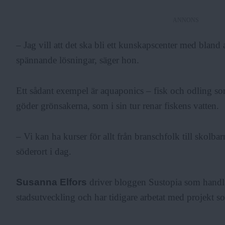
F
ANNONS
– Jag vill att det ska bli ett kunskapscenter med bland 
r
spännande lösningar, säger hon.
i
Ett sådant exempel är aquaponics – fisk och odling som
göder grönsakerna, som i sin tur renar fiskens vatten.
a
– Vi kan ha kurser för allt från branschfolk till skolbar
söderort i dag.
Susanna Elfors
driver bloggen Sustopia som handl
stadsutveckling och har tidigare arbetat med projekt 