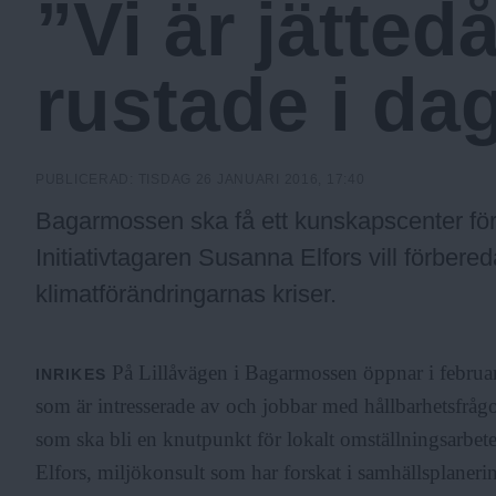
”Vi är jättedå
c
rustade i da
k
h
PUBLICERAD:
TISDAG 26 JANUARI 2016, 17:40
Bagarmossen ska få ett kunskapscenter för 
o
Initiativtagaren Susanna Elfors vill förbere
klimatförändringarnas kriser.
l
På Lillåvägen i Bagarmossen öppnar i februari
INRIKES
m
som är intresserade av och jobbar med hållbarhetsfrågo
som ska bli en knutpunkt för lokalt omställningsarbet
s
Elfors, miljökonsult som har forskat i samhällsplaner