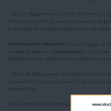
ANNONS
– Jag bor i Bagarmossen och tyckte att det vore kul at
resilience centre finns ju, men de fokuserar mer på glo
är ett projekt för att skapa ett lokalt nätverk och stärka
Resiliens eller robusthet
syftar på förmågan att ha
exempel effekterna av klimatförändringen. Lokalt kan
fastighetsförvaltare, arkitekter och byggherrar kan göra
– Vi tror att allting kommer att fortsätta rulla på som 
el-reserver. Om oljan tar slut är det viktigt att ha bra
Susanna Elfors.
Lokala energisystem, till exempel solceller, har bra re
www.stock