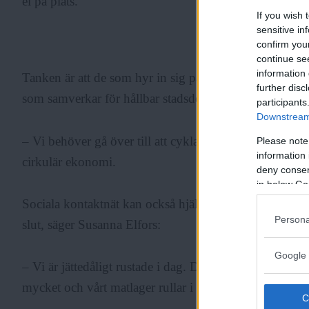
el på plats.
If you wish 
sensitive in
confirm you
ANNONS
continue se
information 
Tanken är att de som hyr in sig på i kontorshotellet ko
further disc
som samverkar för hållbar stadsdelsutveckling.
participants
Downstream 
– Vi behöver gå över till att cykla mer och låna varand
Please note
information 
cirkulär ekonomi.
deny consent
in below Go
Sociala kontaktnät kan också hjälpa oss att hantera en s
Persona
slut, säger Susanna Elfors:
Google 
– Vi är jättedåligt rustade i dag. Det finns ingen matre
mycket och vårt matlager rullar i princip i lastbilar på 