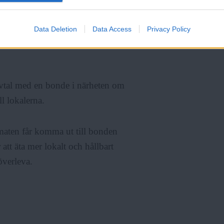
Data Deletion
Data Access
Privacy Policy
l exempel odla upp stadens stora
 avtal med en bonde i närheten om
l lokalerna.
maten får komma ut till bonden
 att äta mer lokalt och hållbart
 överleva.