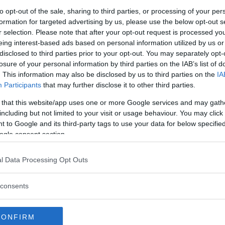
to opt-out of the sale, sharing to third parties, or processing of your per
formation for targeted advertising by us, please use the below opt-out s
r selection. Please note that after your opt-out request is processed y
eing interest-based ads based on personal information utilized by us or
disclosed to third parties prior to your opt-out. You may separately opt-
mmer att ingå i ett kontaktnätverk
losure of your personal information by third parties on the IAB’s list of
. This information may also be disclosed by us to third parties on the
IA
Participants
that may further disclose it to other third parties.
ras bilar, som är stort inom
 that this website/app uses one or more Google services and may gath
including but not limited to your visit or usage behaviour. You may click 
 to Google and its third-party tags to use your data for below specifi
ogle consent section.
ocial kris när naturresurserna tar
Läs Frias efterträdare!
l Data Processing Opt Outs
Syre
är Sveriges enda gröna dagstidning som
finns både digitalt och i tryck.
consents
serv i Sverige, vi importerar
vägarna.
CONFIRM