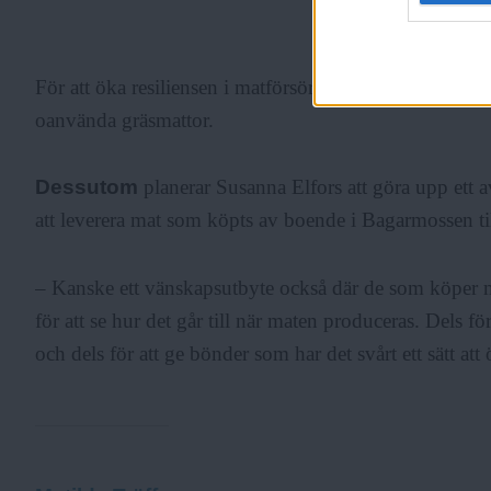
ANNONS
För att öka resiliensen i matförsörjningen kan man til
oanvända gräsmattor.
Dessutom
planerar Susanna Elfors att göra upp ett
att leverera mat som köpts av boende i Bagarmossen til
– Kanske ett vänskapsutbyte också där de som köper 
för att se hur det går till när maten produceras. Dels för
och dels för att ge bönder som har det svårt ett sätt att