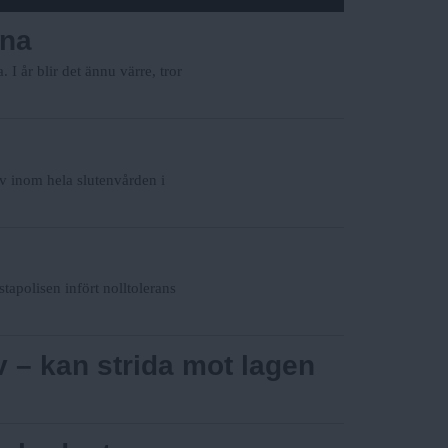
rna
I år blir det ännu värre, tror
v inom hela slutenvården i
tapolisen infört nolltolerans
v – kan strida mot lagen