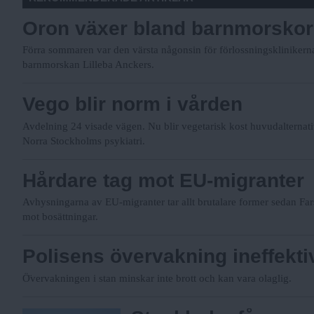
Oron växer bland barnmorsko
Förra sommaren var den värsta någonsin för förlossningsklinikerna. 
barnmorskan Lilleba Anckers.
Vego blir norm i vården
Avdelning 24 visade vägen. Nu blir vegetarisk kost huvudalternati
Norra Stockholms psykiatri.
Hårdare tag mot EU-migranter
Avhysningarna av EU-migranter tar allt brutalare former sedan Fars
mot bosättningar.
Polisens övervakning ineffekti
Ö̈vervakningen i stan minskar inte brott och kan vara olaglig.