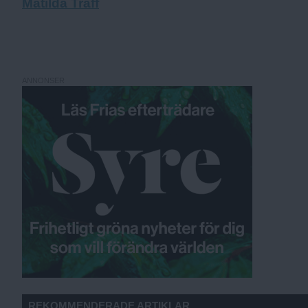
Matilda Träff
ANNONSER
REKOMMENDERADE ARTIKLAR