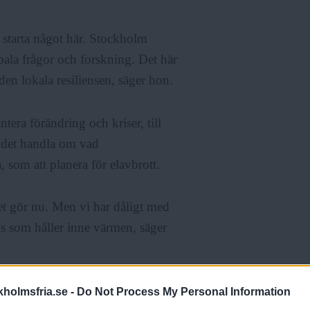
t starta något här. Stockholm
bala frågor och forskning. Det här
 den lokala resiliensen, säger hon.
ntera förändring och kriser, till
 det handla om vad
, som att planera för elavbrott.
det gör nu. Men vi har dåligt med
 hus som håller inne värmen, säger
siliens eftersom de kan producera
holmsfria.se -
Do Not Process My Personal Information