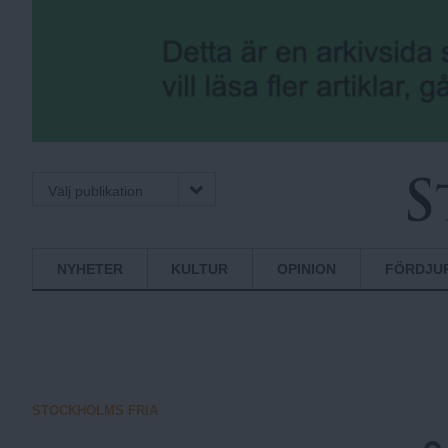
Välj publikation
S
Normbrytande
NYHETER
KULTUR
OPINION
FÖRDJU
nyheter
t
o
STOCKHOLMS FRIA