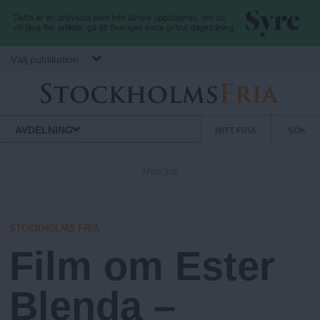
Hoppa till huvudinnehåll
Välj publikation
S
S
Normbrytande
AVDELNING
MITT FRIA
SÖK
nyheter
e
t
k
ANNONS
u
o
n
d
STOCKHOLMS FRIA
c
ä
Film om Ester
r
k
m
Blenda –
e