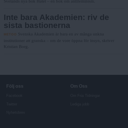
Svelands nya bok Hatet – en bok om antifeminism.
Inte bara Akademien: riv de
sista bastionerna
Svenska Akademien är bara en av många unkna
METOO
institutioner att granska – om de vore öppna för insyn, skriver
Kristian Borg.
Följ oss
Om Oss
Facebook
Om Fria Tidningar
Twitter
Lediga jobb
Nyhetsbrev