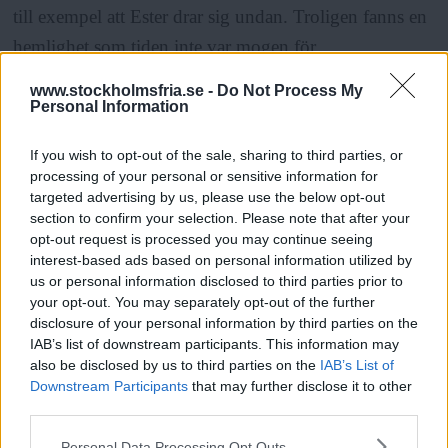
till exempel att Ester drar sig undan. Troligen fanns en
hemlighet som tiden inte var mogen för.
www.stockholmsfria.se -
Do Not Process My
– Jag är övertygad om att hon var homosexuell, eller
Personal Information
bisexuell, säger Anna Hylander. Hon måste ha känt ett
If you wish to opt-out of the sale, sharing to third parties, or
utanförskap i att inte kunna leva ut sin identitet, att den
processing of your personal or sensitive information for
var olaglig, ja sjukdomsklassad. Jag vet inte hur öppen
targeted advertising by us, please use the below opt-out
section to confirm your selection. Please note that after your
hon var med det, ens för sig själv. Men det finns där.
opt-out request is processed you may continue seeing
Det vill jag berätta om, att kvinnor i alla tider har
interest-based ads based on personal information utilized by
us or personal information disclosed to third parties prior to
praktiserat olika yrken och sexualiteter.
your opt-out. You may separately opt-out of the further
disclosure of your personal information by third parties on the
IAB’s list of downstream participants. This information may
ANNONS
also be disclosed by us to third parties on the
IAB’s List of
Downstream Participants
that may further disclose it to other
I sin samtid
var Ester Blenda Nordström mycket
third parties.
Läs Frias efterträdare!
omskriven, men historiens pendel svänger. Vad som
Please note that this website/app uses one or more Google
Personal Data Processing Opt Outs