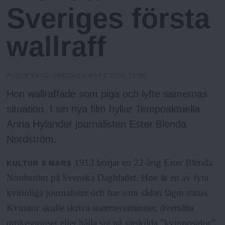
h
n
Sveriges första
y
o
wallraff
l
PUBLICERAD:
FREDAG 4 MARS 2016, 10:00
m
Hon wallraffade som piga och lyfte samernas
situation. I sin nya film hyllar Tempoaktuella
s
Anna Hylander journalisten Ester Blenda
Nordström.
F
1913 börjar en 22-årig Ester Blenda
KULTUR
8 MARS
r
Nordström på Svenska Dagbladet. Hon är en av fyra
kvinnliga journalister och har som sådan lägre status.
i
Kvinnor skulle skriva teaterrecensioner, översätta
utrikesnotiser eller hålla sig på särskilda ”kvinnosidor”.