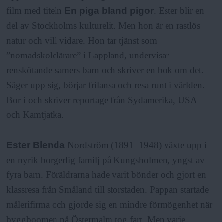
film med titeln
En piga bland pigor
. Ester blir en
del av Stockholms kulturelit. Men hon är en rastlös
natur och vill vidare. Hon tar tjänst som
”nomadskolelärare” i Lappland, undervisar
renskötande samers barn och skriver en bok om det.
Säger upp sig, börjar frilansa och resa runt i världen.
Bor i och skriver reportage från Sydamerika, USA –
och Kamtjatka.
Ester Blenda
Nordström (1891–1948) växte upp i
en nyrik borgerlig familj på Kungsholmen, yngst av
fyra barn. Föräldrarna hade varit bönder och gjort en
klassresa från Småland till storstaden. Pappan startade
målerifirma och gjorde sig en mindre förmögenhet när
byggboomen på Östermalm tog fart. Men varje