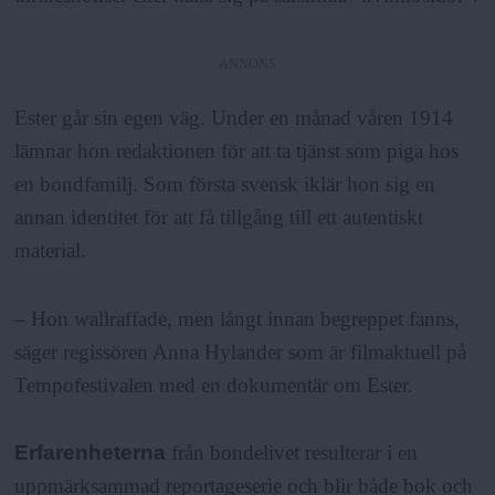
a
ANNONS
Ester går sin egen väg. Under en månad våren 1914
lämnar hon redaktionen för att ta tjänst som piga hos
en bondfamilj. Som första svensk iklär hon sig en
annan identitet för att få tillgång till ett autentiskt
material.
– Hon wallraffade, men långt innan begreppet fanns,
säger regissören Anna Hylander som är filmaktuell på
Tempofestivalen med en dokumentär om Ester.
Erfarenheterna
från bondelivet resulterar i en
uppmärksammad reportageserie och blir både bok och