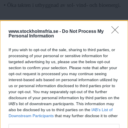
• Öka takten i utbyggnad av sol- vind- och bioenergi.
• Förbjud fossilbränsleförsäljning efter 2030.
www.stockholmsfria.se -
Do Not Process My
Personal Information
ANNONS
If you wish to opt-out of the sale, sharing to third parties, or
• Avbryt bygge och planering av alla nya motorvägar.
processing of your personal or sensitive information for
targeted advertising by us, please use the below opt-out
section to confirm your selection. Please note that after your
• Sätt högre energikrav på alla nybyggen och bygg
opt-out request is processed you may continue seeing
mer trähus.
interest-based ads based on personal information utilized by
us or personal information disclosed to third parties prior to
your opt-out. You may separately opt-out of the further
• Påverka och minska flygresorna.
disclosure of your personal information by third parties on the
IAB’s list of downstream participants. This information may
also be disclosed by us to third parties on the
IAB’s List of
• Engagera medborgarna i arbetet med resurseffektiva
Downstream Participants
that may further disclose it to other
third parties.
Läs Frias efterträdare!
kretslopp.