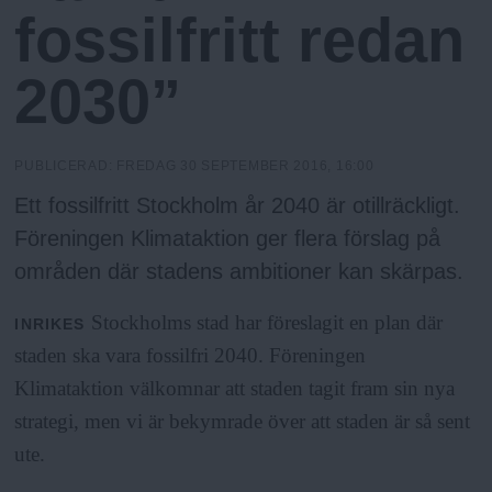
h
n
fossilfritt redan
y
o
2030”
l
PUBLICERAD:
FREDAG 30 SEPTEMBER 2016, 16:00
m
Ett fossilfritt Stockholm år 2040 är otillräckligt.
Föreningen Klimataktion ger flera förslag på
s
områden där stadens ambitioner kan skärpas.
F
Stockholms stad har föreslagit en plan där
INRIKES
staden ska vara fossilfri 2040. Föreningen
r
Klimataktion välkomnar att staden tagit fram sin nya
strategi, men vi är bekymrade över att staden är så sent
i
ute.