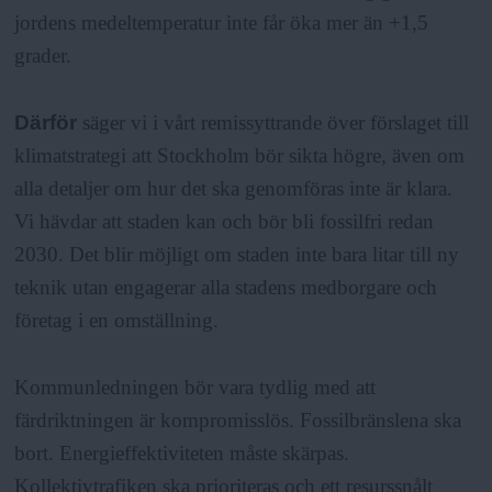
jordens medeltemperatur inte får öka mer än +1,5
grader.
Därför
säger vi i vårt remissyttrande över förslaget till
klimatstrategi att Stockholm bör sikta högre, även om
alla detaljer om hur det ska genomföras inte är klara.
Vi hävdar att staden kan och bör bli fossilfri redan
2030. Det blir möjligt om staden inte bara litar till ny
teknik utan engagerar alla stadens medborgare och
företag i en omställning.
Kommunledningen bör vara tydlig med att
färdriktningen är kompromisslös. Fossilbränslena ska
bort. Energieffektiviteten måste skärpas.
Kollektivtrafiken ska prioriteras och ett resurssnålt