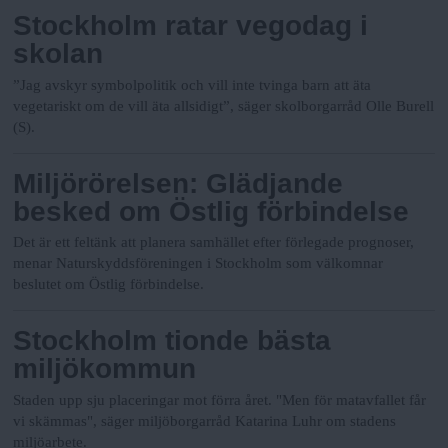
Stockholm ratar vegodag i
skolan
”Jag avskyr symbolpolitik och vill inte tvinga barn att äta
vegetariskt om de vill äta allsidigt”, säger skolborgarråd Olle Burell
(S).
Miljörörelsen: Glädjande
besked om Östlig förbindelse
Det är ett feltänk att planera samhället efter förlegade prognoser,
menar Naturskyddsföreningen i Stockholm som välkomnar
beslutet om Östlig förbindelse.
Stockholm tionde bästa
miljökommun
Staden upp sju placeringar mot förra året. "Men för matavfallet får
vi skämmas", säger miljöborgarråd Katarina Luhr om stadens
miljöarbete.