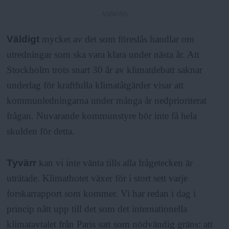
a
ANNONS
Väldigt
mycket av det som föreslås handlar om
utredningar som ska vara klara under nästa år. Att
Stockholm trots snart 30 år av klimatdebatt saknar
underlag för kraftfulla klimatåtgärder visar att
kommunledningarna under många år nedprioriterat
frågan. Nuvarande kommunstyre bör inte få hela
skulden för detta.
Tyvärr
kan vi inte vänta tills alla frågetecken är
uträtade. Klimathotet växer för i stort sett varje
forskarrapport som kommer. Vi har redan i dag i
princip nått upp till det som det internationella
klimatavtalet från Paris satt som nödvändig gräns: att