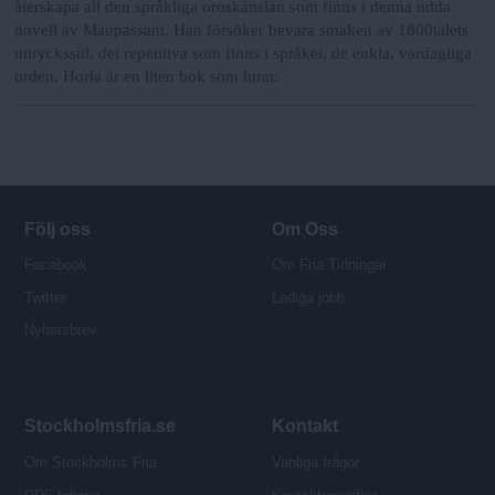
återskapa all den språkliga oroskänslan som finns i denna udda
novell av Maupassant. Han försöker bevara smaken av 1800talets
uttrycksstil, det repetitiva som finns i språket, de enkla, vardagliga
orden. Horla är en liten bok som lurar.
Följ oss
Om Oss
Facebook
Om Fria Tidningar
Twitter
Lediga jobb
Nyhetsbrev
Stockholmsfria.se
Kontakt
Om Stockholms Fria
Vanliga frågor