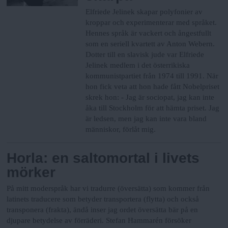
Elfriede Jelinek skapar polyfonier av
kroppar och experimenterar med språket.
Hennes språk är vackert och ångestfullt
som en seriell kvartett av Anton Webern.
Dotter till en slavisk jude var Elfriede
Jelinek medlem i det österrikiska
kommunistpartiet från 1974 till 1991.
När
hon fick veta att hon hade fått Nobelpriset
skrek hon:
- Jag är sociopat, jag kan inte
åka till Stockholm för att hämta priset. Jag
är ledsen, men jag kan inte vara bland
människor, förlåt mig.
Horla: en saltomortal i livets
mörker
På mitt moderspråk har vi tradurre (översätta) som kommer från
latinets traducere som betyder transportera (flytta) och också
transponera (frakta), ändå inser jag ordet översätta bär på en
djupare betydelse av förräderi. Stefan Hammarén försöker