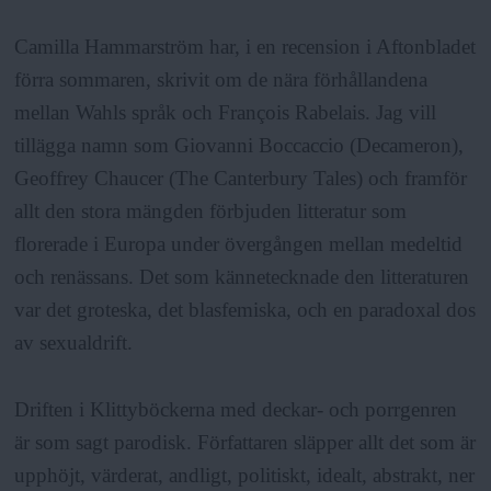
Camilla Hammarström har, i en recension i Aftonbladet
förra sommaren, skrivit om de nära förhållandena
mellan Wahls språk och François Rabelais. Jag vill
tillägga namn som Giovanni Boccaccio (Decameron),
Geoffrey Chaucer (The Canterbury Tales) och framför
allt den stora mängden förbjuden litteratur som
florerade i Europa under övergången mellan medeltid
och renässans. Det som kännetecknade den litteraturen
var det groteska, det blasfemiska, och en paradoxal dos
av sexualdrift.
Driften i Klittyböckerna med deckar- och porrgenren
är som sagt parodisk. Författaren släpper allt det som är
upphöjt, värderat, andligt, politiskt, idealt, abstrakt, ner