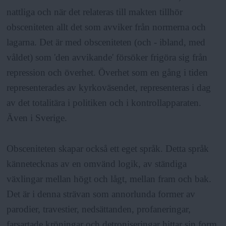
nattliga och när det relateras till makten tillhör
obsceniteten allt det som avviker från normerna och
lagarna. Det är med obsceniteten (och - ibland, med
våldet) som 'den avvikande' försöker frigöra sig från
repression och överhet. Överhet som en gång i tiden
representerades av kyrkoväsendet, representeras i dag
av det totalitära i politiken och i kontrollapparaten.
Även i Sverige.
Obsceniteten skapar också ett eget språk. Detta språk
kännetecknas av en omvänd logik, av ständiga
växlingar mellan högt och lågt, mellan fram och bak.
Det är i denna strävan som annorlunda former av
parodier, travestier, nedsättanden, profaneringar,
farsartade kröningar och detroniseringar hittar sin form