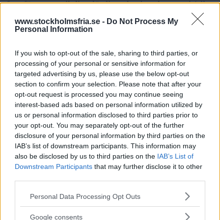
framför en oavsiktlig plötslig nakenhet skrattar vi (eller
blir tagna av rädsla) framför Wahls obscena språk och
www.stockholmsfria.se -
Do Not Process My
Personal Information
bildspråk.
If you wish to opt-out of the sale, sharing to third parties, or
Vi har säkert rätt att känna förtvivlan och obehag inför
processing of your personal or sensitive information for
targeted advertising by us, please use the below opt-out
vissa scener som författaren, utan nåd, loskar framför
section to confirm your selection. Please note that after your
oss. Vi förstår inte riktigt var gränsen mellan fiction
opt-out request is processed you may continue seeing
interest-based ads based on personal information utilized by
och allvar ligger. Men den sexuella driften överger alla
us or personal information disclosed to third parties prior to
normer.
your opt-out. You may separately opt-out of the further
disclosure of your personal information by third parties on the
IAB’s list of downstream participants. This information may
ANNONS
also be disclosed by us to third parties on the
IAB’s List of
Downstream Participants
that may further disclose it to other
Klitty är smutsen, sekretet, mardrömmen.
third parties.
Läs Frias efterträdare!
Please note that this website/app uses one or more Google
Personal Data Processing Opt Outs
Syre
är Sveriges enda gröna dagstidning som
services and may gather and store information including but
Driften tillfredsställs i Den vidrige bara på ytan. Driften
finns både digitalt och i tryck.
not limited to your visit or usage behaviour. You may click to
Google consents