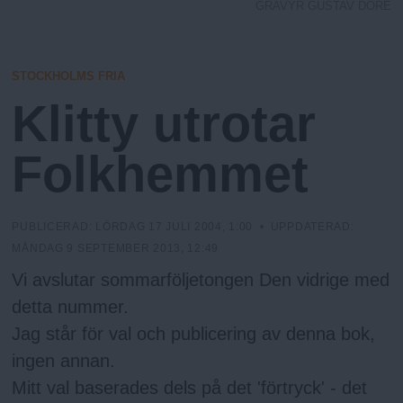
h
n
GRAVYR GUSTAV DORÉ
y
o
STOCKHOLMS FRIA
l
Klitty utrotar
m
Folkhemmet
s
PUBLICERAD:
LÖRDAG 17 JULI 2004, 1:00
• UPPDATERAD:
F
MÅNDAG 9 SEPTEMBER 2013, 12:49
Vi avslutar sommarföljetongen Den vidrige med
r
detta nummer.
Jag står för val och publicering av denna bok,
i
ingen annan.
Mitt val baserades dels på det 'förtryck' - det