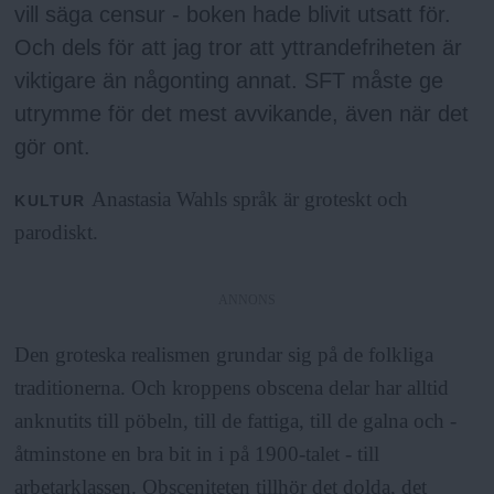
a
vill säga censur - boken hade blivit utsatt för.
Och dels för att jag tror att yttrandefriheten är
viktigare än någonting annat. SFT måste ge
utrymme för det mest avvikande, även när det
gör ont.
Anastasia Wahls språk är groteskt och
KULTUR
parodiskt.
ANNONS
Den groteska realismen grundar sig på de folkliga
traditionerna. Och kroppens obscena delar har alltid
anknutits till pöbeln, till de fattiga, till de galna och -
åtminstone en bra bit in i på 1900-talet - till
arbetarklassen. Obsceniteten tillhör det dolda, det