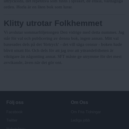
uttrycksstil, det repetitiva som finns i språket, de enkla, vardagliga
orden. Horla är en liten bok som lurar.
Klitty utrotar Folkhemmet
Vi avslutar sommarföljetongen Den vidrige med detta nummer.
Jag
står för val och publicering av denna bok, ingen annan.
Mitt val
baserades dels på det 'förtryck' - det vill säga censur - boken hade
blivit utsatt för. Och dels för att jag tror att yttrandefriheten är
viktigare än någonting annat. SFT måste ge utrymme för det mest
avvikande, även när det gör ont.
Följ oss
Om Oss
Facebook
Om Fria Tidningar
Twitter
Lediga jobb
Nyhetsbrev