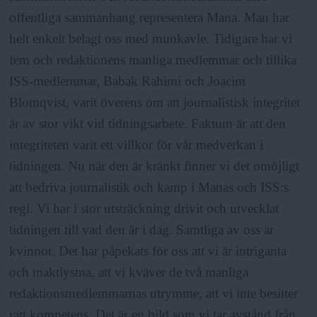
offentliga sammanhang representera Mana. Man har
helt enkelt belagt oss med munkavle. Tidigare har vi
fem och redaktionens manliga medlemmar och tillika
ISS-medlemmar, Babak Rahimi och Joacim
Blomqvist, varit överens om att journalistisk integritet
är av stor vikt vid tidningsarbete. Faktum är att den
integriteten varit ett villkor för vår medverkan i
tidningen. Nu när den är kränkt finner vi det omöjligt
att bedriva journalistik och kamp i Manas och ISS:s
regi. Vi har i stor utsträckning drivit och utvecklat
tidningen till vad den är i dag. Samtliga av oss är
kvinnor. Det har påpekats för oss att vi är intriganta
och maktlystna, att vi kväver de två manliga
redaktionsmedlemmarnas utrymme, att vi inte besitter
rätt kompetens. Det är en bild som vi tar avstånd från,