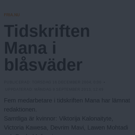
h
n
y
FRIA.NU
o
Tidskriften
l
Mana i
m
blåsväder
s
PUBLICERAD:
TORSDAG 16 DECEMBER 2004, 0:00
•
F
UPPDATERAD:
MÅNDAG 9 SEPTEMBER 2013, 12:49
Fem medarbetare i tidskriften Mana har lämnat
r
redaktionen.
i
Samtliga är kvinnor: Viktorija Kalonaityte,
Victoria Kawesa, Devrim Mavi, Lawen Mohtadi