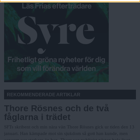
REKOMMENDERADE ARTIKLAR
Thore Rösnes och de två
fåglarna i trädet
SFTs skribent och min nära vän Thore Rösnes gick ur tiden den 13
januari.
Han kämpade mot sin sjukdom så gott han kunde, men
cancern var starkare än han. Thore var publicist nästan hela livet.