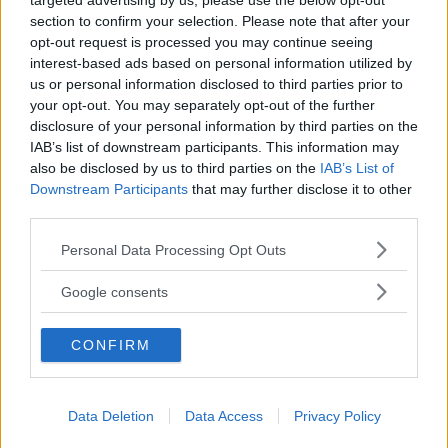
tidskriften. Sanningen är långt ifrån dessa anklagelser.
targeted advertising by us, please use the below opt-out
section to confirm your selection. Please note that after your
Det som har framställts som politisk styrning var inget
opt-out request is processed you may continue seeing
annat än ett ägardirektiv som skulle definiera
interest-based ads based on personal information utilized by
us or personal information disclosed to third parties prior to
redaktionens ansvar, mandat och befogenheter, allt i
your opt-out. You may separately opt-out of the further
linje med vad Svenska Journalistförbundet, SJF,
disclosure of your personal information by third parties on the
IAB’s list of downstream participants. This information may
rekommenderar för organisationstidskrifter, för att
also be disclosed by us to third parties on the
IAB’s List of
garantera den journalistiska integriteten."
Downstream Participants
that may further disclose it to other
third parties.
Läs Frias efterträdare!
Please note that this website/app uses one or more Google
Personal Data Processing Opt Outs
Syre
är Sveriges enda gröna dagstidning som
services and may gather and store information including but
finns både digitalt och i tryck.
not limited to your visit or usage behaviour. You may click to
Google consents
grant or deny consent to Google and its third-party tags to
Guido Zeccola
use your data for below specified purposes in below Google
CONFIRM
consent section.
Data Deletion
Data Access
Privacy Policy
ANNONSER