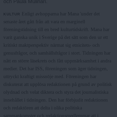
a
och Paula Mulinari.
Enligt avhopparna har Mana 'under det
KULTUR
senaste året gått från att vara en marginell
föreningstidning till en bred kulturtidskrift. Mana har
varit ganska unik i Sverige på det sätt som den ur ett
kritiskt maktperspektiv närmat sig etnicitets- och
genusfrågor, och samhällsfrågor i stort. Tidningen har
nått en större läsekrets och fått uppmärksamhet i andra
medier. Det har ISS, föreningen som äger tidningen,
uttryckt kraftigt missnöje med. Föreningen har
diskuterat att upplösa redaktionen på grund av politisk
olydnad och velat diktera och styra det journalistiska
innehållet i tidningen. Den har förbjudit redaktionen
och redaktören att delta i olika politiska
sammankomster och redaktionsmedlemmar att i