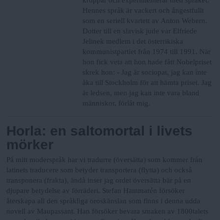
Hennes språk är vackert och ångestfullt
som en seriell kvartett av Anton Webern.
Dotter till en slavisk jude var Elfriede
Jelinek medlem i det österrikiska
kommunistpartiet från 1974 till 1991.
När
hon fick veta att hon hade fått Nobelpriset
skrek hon:
- Jag är sociopat, jag kan inte
åka till Stockholm för att hämta priset. Jag
är ledsen, men jag kan inte vara bland
människor, förlåt mig.
Horla: en saltomortal i livets
mörker
På mitt moderspråk har vi tradurre (översätta) som kommer från
latinets traducere som betyder transportera (flytta) och också
transponera (frakta), ändå inser jag ordet översätta bär på en
djupare betydelse av förräderi. Stefan Hammarén försöker
återskapa all den språkliga oroskänslan som finns i denna udda
novell av Maupassant. Han försöker bevara smaken av 1800talets