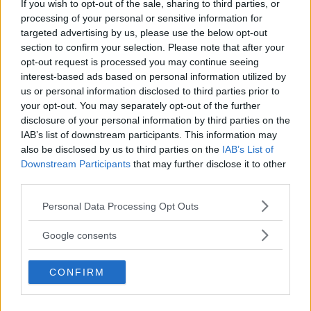
If you wish to opt-out of the sale, sharing to third parties, or
processing of your personal or sensitive information for
ANNONS
targeted advertising by us, please use the below opt-out
section to confirm your selection. Please note that after your
opt-out request is processed you may continue seeing
Om du jämför med när ni startade, vad har Alternativ
interest-based ads based on personal information utilized by
stad för betydelse i dag?
us or personal information disclosed to third parties prior to
your opt-out. You may separately opt-out of the further
disclosure of your personal information by third parties on the
– Bara det att folk började kämpa för sin närmiljö
IAB’s list of downstream participants. This information may
upplevdes som så nytt att det var en enorm
also be disclosed by us to third parties on the
IAB’s List of
Downstream Participants
that may further disclose it to other
uppmärksamhet i medierna. Det är inte samma sak i
third parties.
Läs Frias efterträdare!
dag. I och med Alternativ stad och byalagsrörelsen så
Please note that this website/app uses one or more Google
Personal Data Processing Opt Outs
blev det naturligt för folk att lägga sig i och inte bara
Syre
är Sveriges enda gröna dagstidning som
services and may gather and store information including but
finns både digitalt och i tryck.
lämna de frågorna till politiker och näringsliv. Vi har
not limited to your visit or usage behaviour. You may click to
Google consents
grant or deny consent to Google and its third-party tags to
levt vidare i den andan och det kommer in nya
use your data for below specified purposes in below Google
CONFIRM
generationer hela tiden. Själv har jag varit med alla 40
consent section.
år, med några pauser, jag har fem barn, men jag tycker