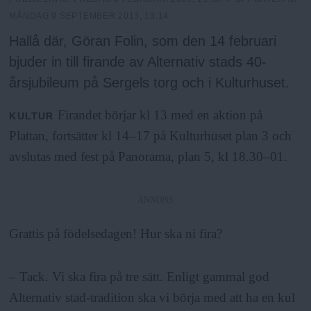
h
n
MÅNDAG 9 SEPTEMBER 2013, 13:14
y
o
Hallå där, Göran Folin, som den 14 februari
bjuder in till firande av Alternativ stads 40-
l
årsjubileum på Sergels torg och i Kulturhuset.
Firandet börjar kl 13 med en aktion på
m
KULTUR
Plattan, fortsätter kl 14–17 på Kulturhuset plan 3 och
s
avslutas med fest på Panorama, plan 5, kl 18.30–01.
F
ANNONS
r
Grattis på födelsedagen! Hur ska ni fira?
i
– Tack. Vi ska fira på tre sätt. Enligt gammal god
Alternativ stad-tradition ska vi börja med att ha en kul