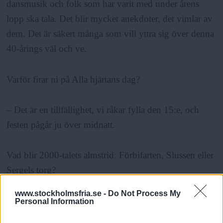
dansmusik och folk som har varit med under årens
lopp ska tala. Det blir mycket anekdoter, det vimlar av
dem. Det är säkert många som vill yttra sig över denna
40-årings väl och ve.
Varför firar ni på Alla hjärtans dag?
– Det är en tillfällighet, vi råkar fylla den 15:e, och
festen pågår ju över midnatt.
Vad blir 2000-talets almstrid: Förbifarten, Slussen eller
Sergels torg?
– Det är ju tre av de frågor som är aktuella, sedan har
www.stockholmsfria.se -
Do Not Process My
vi nya Årstafältet och Norra station, där kommer det
Personal Information
säkert också att bränna till.