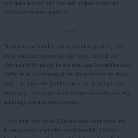
a
och hans anhang från icke helt okända tv-succén
Antikrundan
som utställare.
ANNONS
Drömrummet
handlar om samlandets passion, och
ovan nämnda experter har fått varsitt rum till sitt
förfogande för att där inreda med sina favoritklenoder.
Syftet är att uppmuntra till en större respekt för ärvda
ting – att värna det gamla snarare än att slänga och
köpa nytt – för att på så vis bevara vårt kultur-arv och
samtidigt värna jordens resurser.
I rum efter rum får de 13 antikvitets- experterna fritt
blomma ut på respektive specialområde. Här kan