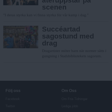
återuppstår på
scenen
"I deras styrka kan vi finna styrka för vår kamp i dag."
Succéartad
sagostund med
drag
Dragartister möter barn när normer sätts i
gungning i Stadsbibliotekets sagorum.
Följ oss
Om Oss
Facebook
Om Fria Tidningar
Twitter
Lediga jobb