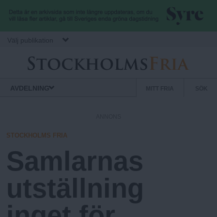
Hoppa till huvudinnehåll
Välj publikation
S
S
Normbrytande
AVDELNING
MITT FRIA
SÖK
nyheter
e
t
k
ANNONS
u
o
n
STOCKHOLMS FRIA
d
Samlarnas
c
ä
r
utställning
k
m
e
inget för