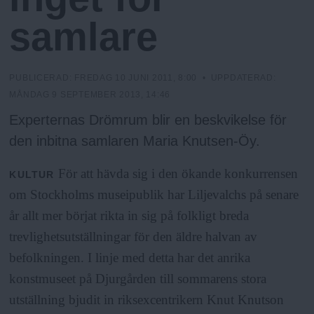
h
n
y
samlare
o
l
PUBLICERAD:
FREDAG 10 JUNI 2011, 8:00
• UPPDATERAD:
MÅNDAG 9 SEPTEMBER 2013, 14:46
m
Experternas Drömrum blir en beskvikelse för
den inbitna samlaren Maria Knutsen-Öy.
s
För att hävda sig i den ökande konkurrensen
KULTUR
om Stockholms museipublik har Liljevalchs på senare
F
år allt mer börjat rikta in sig på folkligt breda
r
trevlighetsutställningar för den äldre halvan av
befolkningen. I linje med detta har det anrika
i
konstmuseet på Djurgården till sommarens stora
utställning bjudit in riksexcentrikern Knut Knutson