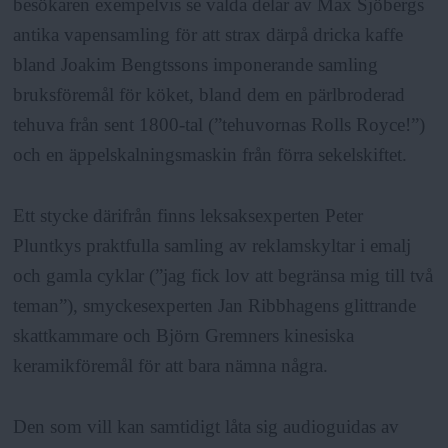
besökaren exempelvis se valda delar av Max Sjöbergs
antika vapensamling för att strax därpå dricka kaffe
bland Joakim Bengtssons imponerande samling
bruksföremål för köket, bland dem en pärlbroderad
tehuva från sent 1800-tal (”tehuvornas Rolls Royce!”)
och en äppelskalningsmaskin från förra sekelskiftet.
Ett stycke därifrån finns leksaksexperten Peter
Pluntkys praktfulla samling av reklamskyltar i emalj
och gamla cyklar (”jag fick lov att begränsa mig till två
teman”), smyckesexperten Jan Ribbhagens glittrande
skattkammare och Björn Gremners kinesiska
keramikföremål för att bara nämna några.
Den som vill kan samtidigt låta sig audioguidas av