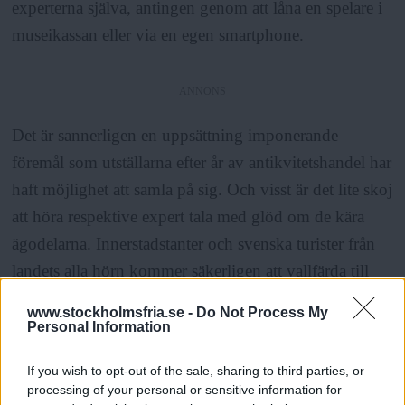
experterna själva, antingen genom att låna en spelare i
museikassan eller via en egen smartphone.
ANNONS
Det är sannerligen en uppsättning imponerande
föremål som utställarna efter år av antikvitetshandel har
haft möjlighet att samla på sig. Och visst är det lite skoj
att höra respektive expert tala med glöd om de kära
ägodelarna. Innerstadstanter och svenska turister från
landets alla hörn kommer säkerligen att vallfärda till
museet i sommar, om inte annat så för att kanske få se
www.stockholmsfria.se -
Do Not Process My
en av tv-kändisarna i verkliga livet. Förhoppningsvis
Personal Information
kan detta rädda ett antal värdefulla tilng från att hamna
If you wish to opt-out of the sale, sharing to third parties, or
på soptippen, för att istället börja användas eller säljas
processing of your personal or sensitive information for