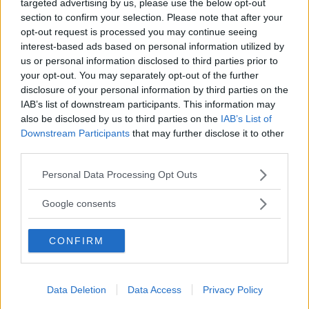
till mer kärleksfulla hem.
targeted advertising by us, please use the below opt-out
section to confirm your selection. Please note that after your
opt-out request is processed you may continue seeing
För en inbiten samlare med antikvitetspassion som
interest-based ads based on personal information utilized by
us or personal information disclosed to third parties prior to
undertecknad med allt ifrån 30-talsklänningar och
your opt-out. You may separately opt-out of the further
fågelbroscher till porslinslampor och kristallglas i
disclosure of your personal information by third parties on the
IAB’s list of downstream participants. This information may
gömmorna blir Drömrummet dock en besvikelse.
also be disclosed by us to third parties on the
IAB’s List of
Förvisso är det fantastiskt att se Antikrundeexperternas
Downstream Participants
that may further disclose it to other
fynd och erövringar, men när en stor del av tjusningen
third parties.
Läs Frias efterträdare!
går ut på den egna fyndjakten blir det frustrerande att
Please note that this website/app uses one or more Google
Personal Data Processing Opt Outs
Syre
är Sveriges enda gröna dagstidning som
services and may gather and store information including but
se allt presenterat på museum. Poängen går liksom
finns både digitalt och i tryck.
not limited to your visit or usage behaviour. You may click to
Google consents
förlorad, som för ett sötsuget barn att besöka en
grant or deny consent to Google and its third-party tags to
godisaffär utan att få smaka eller ens lukta på
use your data for below specified purposes in below Google
CONFIRM
consent section.
godsakerna.
Data Deletion
Data Access
Privacy Policy
Samtidigt tycker jag att återanvändningsaspekten och