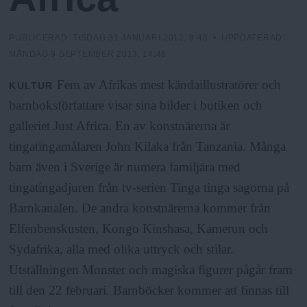
h
n
y
o
PUBLICERAD:
TISDAG 31 JANUARI 2012, 9:48
• UPPDATERAD:
MÅNDAG 9 SEPTEMBER 2013, 14:46
l
Fem av Afrikas mest kändaillustratörer och
KULTUR
barnboksförfattare visar sina bilder i butiken och
m
galleriet Just Africa. En av konstnärerna är
tingatingamålaren John Kilaka från Tanzania. Många
s
barn även i Sverige är numera familjära med
tingatingadjuren från tv-serien Tinga tinga sagorna på
F
Barnkanalen. De andra konstnärerna kommer från
Elfenbenskusten, Kongo Kinshasa, Kamerun och
r
Sydafrika, alla med olika uttryck och stilar.
i
Utställningen Monster och magiska figurer pågår fram
till den 22 februari. Barnböcker kommer att finnas till