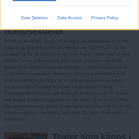
en intervju.
Data Deletion
Data Access
Privacy Policy
Samtidsroman om unga
homosexuella
Johannes Sandreyo har skrivit en stark ungdomsroman med hbt-
tema. Ung, bög och jävligt kär handlar om Filip, 16 år, som har
bestämt sig för att stå upp för sig själv. Boken inleds med att han
berättar för sin pappa att han gillar killar, en nyhet som får ett
långtifrån positivt mottagande. Filip går i en värstingklass på ett
gymnasium i Aspudden. Benny, en excentrisk teaterlärare med
stort rättvisepatos, har tagit sig an klassen som nu repar på en
musikal. Filip är hemligt förälskad i Aspuddens värsting,
fotbollsspelaren Emilio, som lever i en kriminell värld av inbrott
och droger. Emilio tvingas inse att han håller på att bli kär i Filip,
men kämpar emot på grund av sina egna fördomar och för att inte
förlora respekten som tuffing, men mot alla odds växer deras
förälskelse.
Teater som känns i