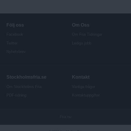
Följ oss
Om Oss
Facebook
Om Fria Tidningar
Twitter
Lediga jobb
Nyhetsbrev
Stockholmsfria.se
Kontakt
Om Stockholms Fria
Vanliga frågor
PDF-tidning
Kontaktuppgifter
P
Fria.nu
u
b