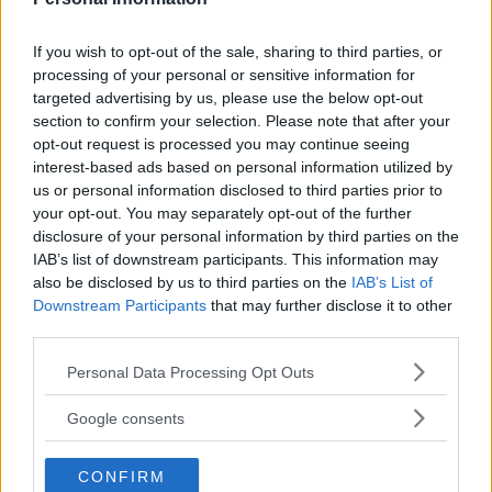
If you wish to opt-out of the sale, sharing to third parties, or
processing of your personal or sensitive information for
targeted advertising by us, please use the below opt-out
section to confirm your selection. Please note that after your
opt-out request is processed you may continue seeing
interest-based ads based on personal information utilized by
us or personal information disclosed to third parties prior to
your opt-out. You may separately opt-out of the further
disclosure of your personal information by third parties on the
IAB’s list of downstream participants. This information may
also be disclosed by us to third parties on the
IAB’s List of
Downstream Participants
that may further disclose it to other
REKOMMENDERADE ARTIKLAR
third parties.
Läs Frias efterträdare!
Please note that this website/app uses one or more Google
”Vi finns där, stolta och
Personal Data Processing Opt Outs
Syre
är Sveriges enda gröna dagstidning som
services and may gather and store information including but
okrossbara tillsammans”
finns både digitalt och i tryck.
not limited to your visit or usage behaviour. You may click to
Google consents
grant or deny consent to Google and its third-party tags to
Johannes Sandreyo har nyligen gett ut boken Ung, bög och jävligt
use your data for below specified purposes in below Google
kär. Boken utspelar sig i Stockholm och handlar om att komma ut
CONFIRM
consent section.
som homosexull i tonåren. Stockholms fria har träffat Johannes för