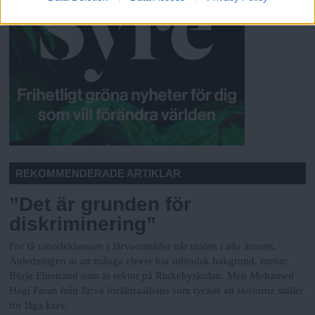
REKOMMENDERADE ARTIKLAR
”Det är grunden för
diskriminering”
För få niondeklassare i Järvaområdet når målen i alla ämnen.
Anledningen är att många elever har utländsk bakgrund, menar
Börje Ehrstrand som är rektor på Rinkebyskolan. Men Mohamed
Hagi Farah från Järva föräldraallians som tycker att skolorna ställer
för låga krav.