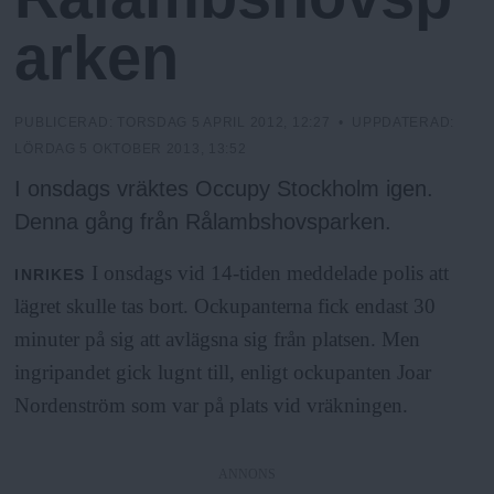
h
n
y
arken
o
l
PUBLICERAD:
TORSDAG 5 APRIL 2012, 12:27
• UPPDATERAD:
LÖRDAG 5 OKTOBER 2013, 13:52
m
I onsdags vräktes Occupy Stockholm igen.
Denna gång från Rålambshovsparken.
s
I onsdags vid 14-tiden meddelade polis att
INRIKES
lägret skulle tas bort. Ockupanterna fick endast 30
F
minuter på sig att avlägsna sig från platsen. Men
r
ingripandet gick lugnt till, enligt ockupanten Joar
Nordenström som var på plats vid vräkningen.
i
ANNONS