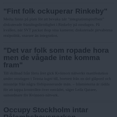
"Fint folk ockuperar Rinkeby"
Media fanns på plats för att bevaka när ”integrationsproffsen”
diskuterade främlingsfientlighet i Rinkeby på onsdagen. På
kvällen, när SVT packat ihop sina kameror, diskuterade järvaborna
realpolitik, snarare än integration.
"Det var folk som ropade hora
men de vågade inte komma
fram"
Till skillnad från förra året gick Kvinnors nätverks manifestation
under onsdagen i Tensta lugnt till, bortsett från en del glåpord och
missnöje från några förbipasserande män.
– Islamisterna är rädda
för att tappa kontrollen över området, säger Leila Qaraee,
samordnare för Kvinnors nätverk.
Occupy Stockholm intar