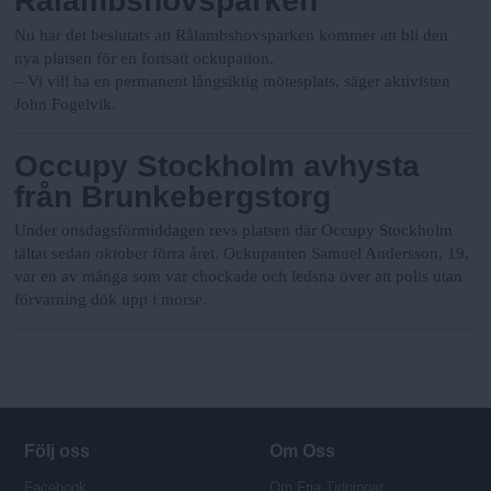
Rålambshovsparken
Nu har det beslutats att Rålambshovsparken kommer att bli den
nya platsen för en fortsatt ockupation.
– Vi vill ha en permanent långsiktig mötesplats, säger aktivisten
John Fogelvik.
Occupy Stockholm avhysta
från Brunkebergstorg
Under onsdagsförmiddagen revs platsen där Occupy Stockholm
tältat sedan oktober förra året. Ockupanten Samuel Andersson, 19,
var en av många som var chockade och ledsna över att polis utan
förvarning dök upp i morse.
Följ oss
Om Oss
Facebook
Om Fria Tidningar