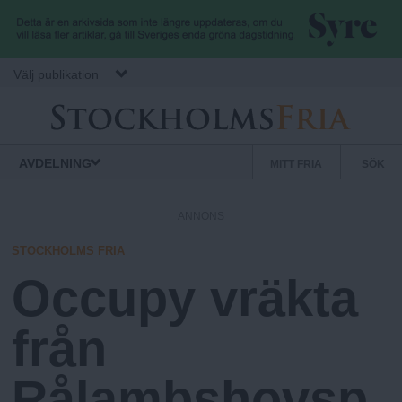
Hoppa till huvudinnehåll
Välj publikation
S
S
Normbrytande
AVDELNING
MITT FRIA
SÖK
nyheter
e
t
k
ANNONS
u
o
n
STOCKHOLMS FRIA
d
Occupy vräkta
c
ä
r
från
k
m
e
Rålambshovsp