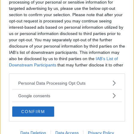
diskutera mer om det kväll. Platsen för fortsatt
processing of your personal or sensitive information for
targeted advertising by us, please use the below opt-out
ockupation är hemlig än så länge, säger Joar
section to confirm your selection. Please note that after your
Nordenström.
opt-out request is processed you may continue seeing
interest-based ads based on personal information utilized by
us or personal information disclosed to third parties prior to
ANNONS
your opt-out. You may separately opt-out of the further
disclosure of your personal information by third parties on the
IAB’s list of downstream participants. This information may
also be disclosed by us to third parties on the
IAB’s List of
Downstream Participants
that may further disclose it to other
third parties.
Läs Frias efterträdare!
Sabina Arvidsson
Please note that this website/app uses one or more Google
Personal Data Processing Opt Outs
Syre
är Sveriges enda gröna dagstidning som
services and may gather and store information including but
finns både digitalt och i tryck.
not limited to your visit or usage behaviour. You may click to
Google consents
grant or deny consent to Google and its third-party tags to
use your data for below specified purposes in below Google
ANNONSER
CONFIRM
consent section.
Data Deletion
Data Access
Privacy Policy