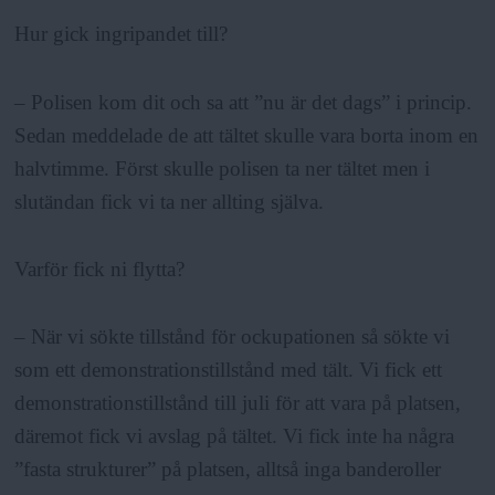
a
Hur gick ingripandet till?
– Polisen kom dit och sa att ”nu är det dags” i princip.
Sedan meddelade de att tältet skulle vara borta inom en
halvtimme. Först skulle polisen ta ner tältet men i
slutändan fick vi ta ner allting själva.
Varför fick ni flytta?
– När vi sökte tillstånd för ockupationen så sökte vi
som ett demonstrationstillstånd med tält. Vi fick ett
demonstrationstillstånd till juli för att vara på platsen,
däremot fick vi avslag på tältet. Vi fick inte ha några
”fasta strukturer” på platsen, alltså inga banderoller