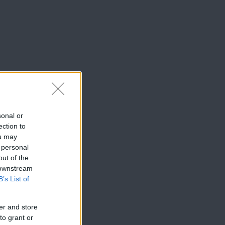
sonal or
ection to
ou may
 personal
out of the
 downstream
B’s List of
er and store
to grant or