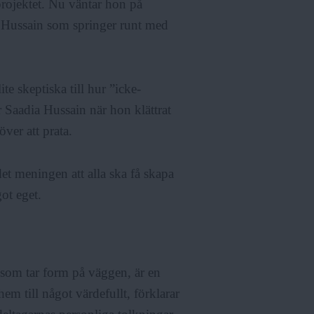
rojektet. Nu väntar hon på
a Hussain som springer runt med
lite skeptiska till hur ”icke-
 Saadia Hussain när hon klättrat
ver att prata.
et meningen att alla ska få skapa
got eget.
 som tar form på väggen, är en
m till något värdefullt, förklarar