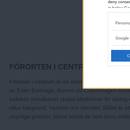
deny consent
in below Go
ANNONS
Persona
Google 
Fakta:
FÖRORTEN I CENTRUM
Förorten i centrum är en ideell organisation som
av Ester Barinaga, docent vid Copenhagen busi
kollektiv muralkonst skapa plattformer för dia
olika bakgrund, hemvist och identitet. Målet är 
osynliga gränser, bland annat de som finns mel