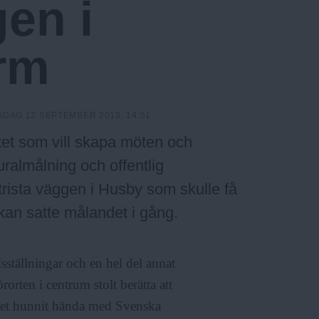
en i
rm
DAG 12 SEPTEMBER 2013, 14:51
tet som vill skapa möten och
ralmålning och offentlig
rista väggen i Husby som skulle få
kan satte målandet i gång.
ställningar och en hel del annat
rten i centrum stolt berätta att
cket hunnit hända med Svenska