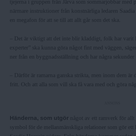
tjejerna i gruppen från Järva som sommarjobbar med p
närmare instruktioner från konstnärliga ledaren Saadi
en megafon för att se till att allt går som det ska.
– Det är viktigt att det inte blir kladdigt, folk har varit 
experter” ska kunna göra något fint med väggen, säger
ner från en byggnadsställning och har några sekunder ö
– Därför är ramarna ganska strikta, men inom dem är d
fritt. Och att alla som vill ska få vara med och göra nå
ANNONS
Händerna, som utgör
något av ett ramverk för allt
symbol för de mellanmänskliga relationer som gör ett he