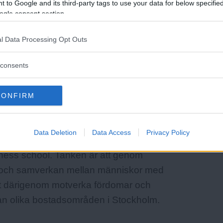
 to Google and its third-party tags to use your data for below specifi
ogle consent section.
Läs Frias efterträdare!
l Data Processing Opt Outs
Syre
är Sveriges enda gröna dagstidning som
finns både digitalt och i tryck.
consents
CONFIRM
Data Deletion
Data Access
Privacy Policy
 grundades i Stockholm 2010 på initiativ
ness school. Tanken är att genom
log och samverkan mellan människor med
att därigenom motverka fördomar och
lan olika bostadsområden i Stockholm.