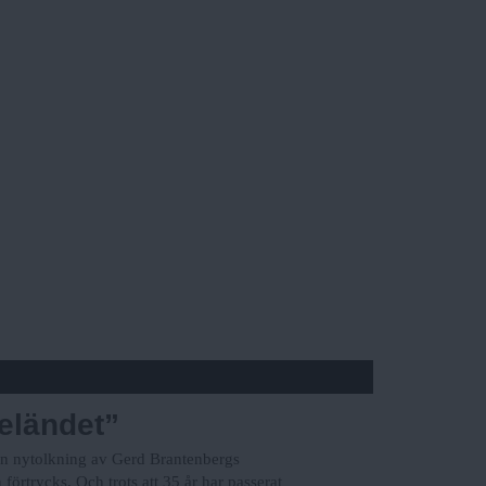
 eländet”
 en nytolkning av Gerd Brantenbergs
örtrycks. Och trots att 35 år har passerat