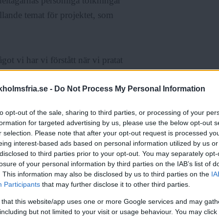
ltagarnas personliga tolkningar
ållande temat för projektet, som
got vi har vi förstått när vi pratat
t eller ”konstig konst”, då tycker
nan hon skyndar vidare till nästa
holmsfria.se -
Do Not Process My Personal Information
to opt-out of the sale, sharing to third parties, or processing of your per
formation for targeted advertising by us, please use the below opt-out s
arandra och måla i etapper, allt
r selection. Please note that after your opt-out request is processed y
eing interest-based ads based on personal information utilized by us or
s delta. Till det kommer de
disclosed to third parties prior to your opt-out. You may separately opt-
 det ska beräknas målningen stå
losure of your personal information by third parties on the IAB’s list of
. This information may also be disclosed by us to third parties on the
IA
Participants
that may further disclose it to other third parties.
 that this website/app uses one or more Google services and may gath
including but not limited to your visit or usage behaviour. You may click 