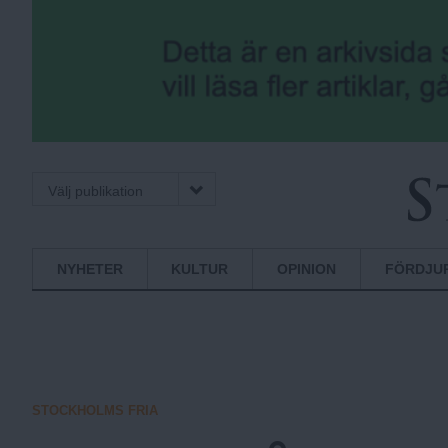
Välj publikation
S
Normbrytande
NYHETER
KULTUR
OPINION
FÖRDJU
nyheter
t
o
STOCKHOLMS FRIA