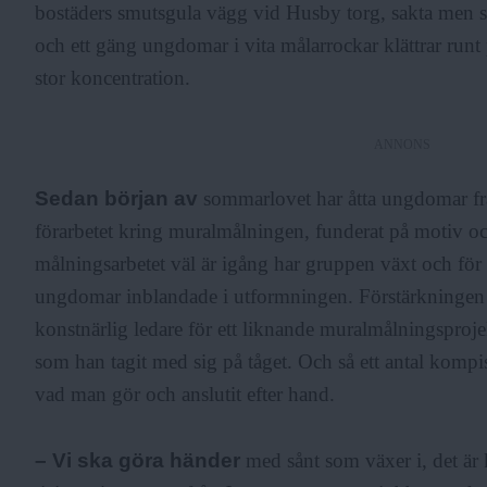
bostäders smutsgula vägg vid Husby torg, sakta men 
F
och ett gäng ungdomar i vita målarrockar klättrar run
stor koncentration.
r
ANNONS
i
Sedan början av
sommarlovet har åtta ungdomar fr
förarbetet kring muralmålningen, funderat på motiv och
målningsarbetet väl är igång har gruppen växt och för
a
ungdomar inblandade i utformningen. Förstärkninge
konstnärlig ledare för ett liknande muralmålningspro
som han tagit med sig på tåget. Och så ett antal kompis
vad man gör och anslutit efter hand.
– Vi ska göra händer
med sånt som växer i, det är k