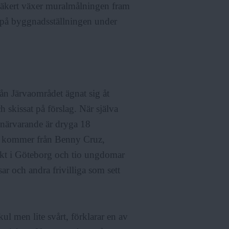
säkert växer muralmålningen fram
t på byggnadsställningen under
ån Järvaområdet ägnat sig åt
 skissat på förslag. När själva
 närvarande är dryga 18
n kommer från Benny Cruz,
jekt i Göteborg och tio ungdomar
ar och andra frivilliga som sett
ul men lite svårt, förklarar en av