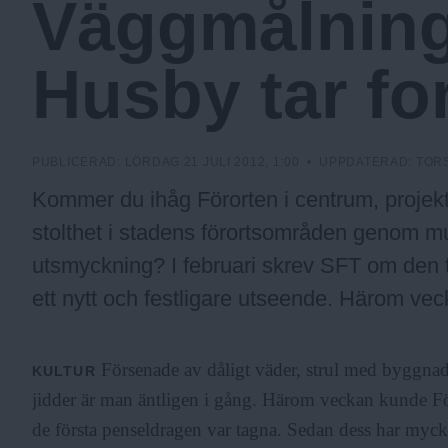
Väggmålning
c
Husby tar fo
k
h
PUBLICERAD:
LÖRDAG 21 JULI 2012, 1:00
• UPPDATERAD:
TORS
Kommer du ihåg Förorten i centrum, projek
o
stolthet i stadens förortsområden genom mu
utsmyckning? I februari skrev SFT om den t
l
ett nytt och festligare utseende. Härom vec
m
Försenade av dåligt väder, strul med byggnads
KULTUR
jidder är man äntligen i gång. Härom veckan kunde Föro
s
de första penseldragen var tagna. Sedan dess har my