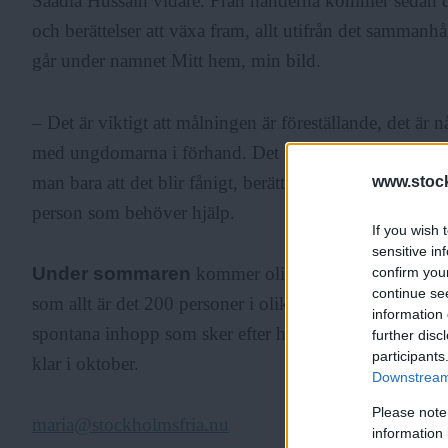
Saadia Hussain vidare. Från händerna kommer sedan de
och berättelser att växa fram, allt utifrån det sammanh
går under namnet Mitt hem, min bild.
– Det är viktigt att målningen är föreställande, det är nå
med ungdomarna i förhand. Det får inte bli för flummig
man bara att det blir fånigt, berättar Saadia Hussain in
www.stock
person som behöver hjälp.
If you wish 
sensitive in
Under sommaren
kommer olika grupper att avlösa v
confirm you
continue se
som allt är det 200 personer i olika åldrar som planera
information 
spontana inhopp som sker efter hand. Om allt går som
further disc
participants
klar i oktober.
Downstream 
Please note
maria@stockholmsfria.nu
information 