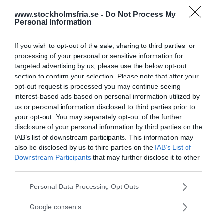
a
www.stockholmsfria.se -
Do Not Process My
Konstrevolt mot
Personal Information
samhällsfrånvänd
modernism
If you wish to opt-out of the sale, sharing to third parties, or
processing of your personal or sensitive information for
På 1960-talet kom konsten att
RECENSION
targeted advertising by us, please use the below opt-out
förändras radikalt genom att bli mer
section to confirm your selection. Please note that after your
politisk och ta större plats i samhället. Om
opt-out request is processed you may continue seeing
detta omvälvande skifte handlar
interest-based ads based on personal information utilized by
Kulturhuset Stadsteaterns utställning
us or personal information disclosed to third parties prior to
Revolternas decennium.
your opt-out. You may separately opt-out of the further
disclosure of your personal information by third parties on the
IAB’s list of downstream participants. This information may
Konstkoloss som inte träffar i
also be disclosed by us to third parties on the
IAB’s List of
magtrakten
Downstream Participants
that may further disclose it to other
third parties.
Läs Frias efterträdare!
Trots ett stort antal verk av över 150 konstnärer
RECENSION
imponerar inte Liljevalchs Vårsalong på SFT:s konstskribent Niels
Please note that this website/app uses one or more Google
Personal Data Processing Opt Outs
Syre
är Sveriges enda gröna dagstidning som
Hebert.
services and may gather and store information including but
finns både digitalt och i tryck.
not limited to your visit or usage behaviour. You may click to
Google consents
grant or deny consent to Google and its third-party tags to