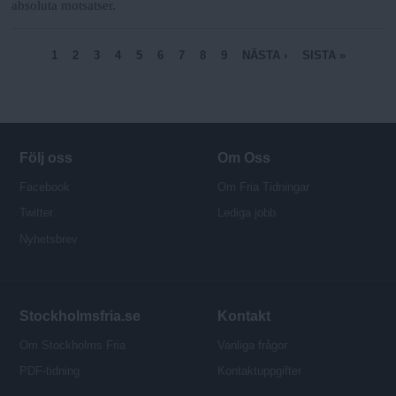
absoluta motsatser.
S
1
2
3
4
5
6
7
8
9
NÄSTA ›
SISTA »
i
d
o
r
Följ oss
Om Oss
Facebook
Om Fria Tidningar
Twitter
Lediga jobb
Nyhetsbrev
Stockholmsfria.se
Kontakt
Om Stockholms Fria
Vanliga frågor
PDF-tidning
Kontaktuppgifter