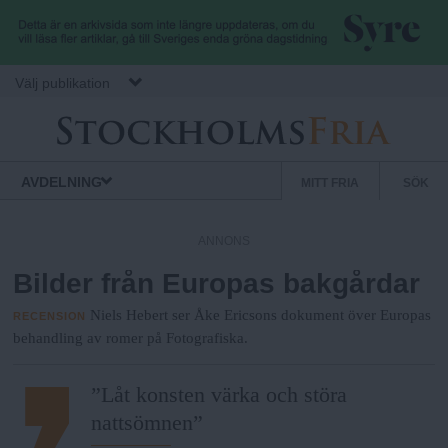
Hoppa till huvudinnehåll
Välj publikation
S
S
Normbrytande
AVDELNING
MITT FRIA
SÖK
nyheter
e
t
k
ANNONS
u
Bilder från Europas bakgårdar
o
n
d
Niels Hebert ser Åke Ericsons dokument över Europas
RECENSION
c
ä
behandling av romer på Fotografiska.
r
k
”Låt konsten värka och störa
m
nattsömnen”
e