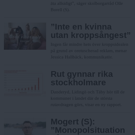
n
äta allsidigt”, säger skolborgarråd Olle
y
Burell (S).
”Inte en kvinna
utan kroppsångest”
Ingen får mindre hets över kroppsidealen
på grund av oretuscherad reklam, menar
Jessica Hallbäck, kommunikatör.
Rut gynnar rika
stockholmare
Danderyd, Lidingö och Täby hör till de
kommuner i landet där de största
rutavdragen görs, visar en ny rapport.
Mogert (S):
”Monopolsituation