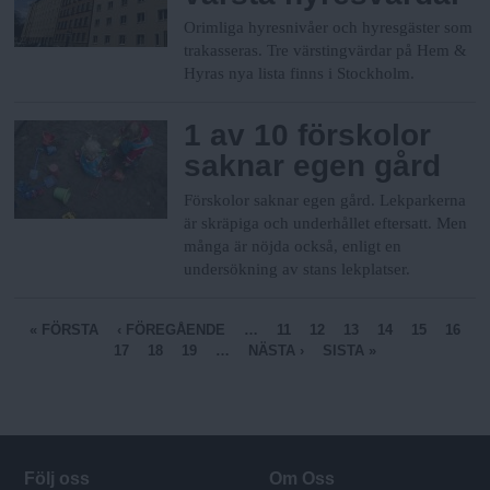
Orimliga hyresnivåer och hyresgäster som
trakasseras. Tre värstingvärdar på Hem &
Hyras nya lista finns i Stockholm.
1 av 10 förskolor
saknar egen gård
Förskolor saknar egen gård. Lekparkerna
är skräpiga och underhållet eftersatt. Men
många är nöjda också, enligt en
undersökning av stans lekplatser.
S
« FÖRSTA
‹ FÖREGÅENDE
…
11
12
13
14
15
16
17
18
19
…
NÄSTA ›
SISTA »
i
d
o
r
Följ oss
Om Oss