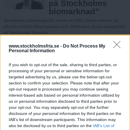
på Stockholms
biomarknad”
Stockholms kulturborgarråd menar att AMC-affären riskerar att
påverka svensk filmproduktion och distribution liksom mångfalden
på Stockholms biografer.
www.stockholmsfria.se -
Do Not Process My
Stockholmare
Personal Information
minns Förintelsen
If you wish to opt-out of the sale, sharing to third parties, or
Förintelsens offer uppmärksammas på
processing of your personal or sensitive information for
Raoul Wallenbergs torg på fredag. Två
targeted advertising by us, please use the below opt-out
överlevande från Auschwitz talar.
section to confirm your selection. Please note that after your
opt-out request is processed you may continue seeing
Fogelström hedras med
interest-based ads based on personal information utilized by
jubileumsår
us or personal information disclosed to third parties prior to
your opt-out. You may separately opt-out of the further
Författare, Stockholmsskildrare, fredsaktivist och stadsbevarare.
disclosure of your personal information by third parties on the
Hela året blir det aktiviteter knutna till Per Anders Fogelström.
IAB’s list of downstream participants. This information may
also be disclosed by us to third parties on the
IAB’s List of