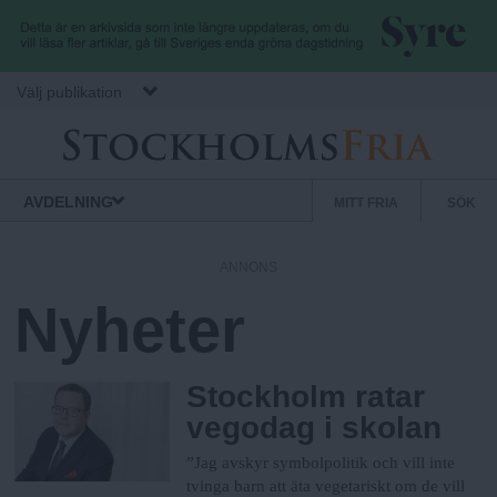
Hoppa till huvudinnehåll
Välj publikation
S
Stockholms
Normbrytande
AVDELNING
MITT FRIA
SÖK
Fria
nyheter
e
k
ANNONS
u
Nyheter
n
d
ä
Stockholm ratar
r
vegodag i skolan
m
”Jag avskyr symbolpolitik och vill inte
e
tvinga barn att äta vegetariskt om de vill