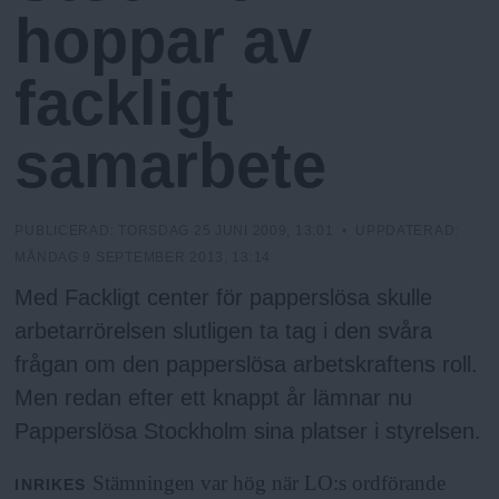
h
n
hoppar av
y
o
fackligt
l
samarbete
m
PUBLICERAD:
TORSDAG 25 JUNI 2009, 13:01
• UPPDATERAD:
s
MÅNDAG 9 SEPTEMBER 2013, 13:14
Med Fackligt center för papperslösa skulle
F
arbetarrörelsen slutligen ta tag i den svåra
frågan om den papperslösa arbetskraftens roll.
r
Men redan efter ett knappt år lämnar nu
Papperslösa Stockholm sina platser i styrelsen.
i
Stämningen var hög när LO:s ordförande
INRIKES