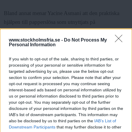
Bland annat menar Yacine Asmani att den praktiska
hjälpen till papperslösa som utnyttjats på
arbetsmarknaden brister, samt att de pengar som
fackförbunden satsat inte kommer papperslösa till del.
www.stockholmsfria.se -
Do Not Process My
Personal Information
ANNONS
If you wish to opt-out of the sale, sharing to third parties, or
processing of your personal or sensitive information for
targeted advertising by us, please use the below opt-out
Sten-Erik Johansson från Fastighetsanställdas förbund,
section to confirm your selection. Please note that after your
ordförande för centret, beklagar avhoppen men har
opt-out request is processed you may continue seeing
ingen förståelse för kritiken. Han menar att
interest-based ads based on personal information utilized by
us or personal information disclosed to third parties prior to
verksamheten fortfarande är nystartad och att alla
your opt-out. You may separately opt-out of the further
inblandade gjort sitt bästa för att driva arbetet framåt.
disclosure of your personal information by third parties on the
IAB’s list of downstream participants. This information may
also be disclosed by us to third parties on the
IAB’s List of
– Det fackliga centret blir kvar oavsett om de
Downstream Participants
that may further disclose it to other