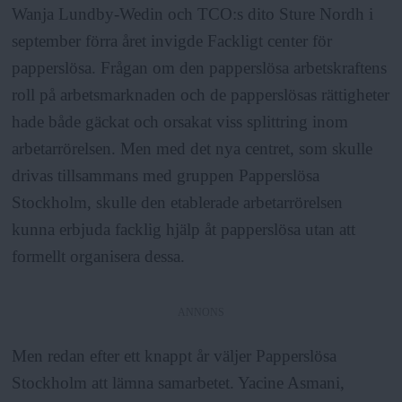
a
Wanja Lundby-Wedin och TCO:s dito Sture Nordh i
september förra året invigde Fackligt center för
papperslösa. Frågan om den papperslösa arbetskraftens
roll på arbetsmarknaden och de papperslösas rättigheter
hade både gäckat och orsakat viss splittring inom
arbetarrörelsen. Men med det nya centret, som skulle
drivas tillsammans med gruppen Papperslösa
Stockholm, skulle den etablerade arbetarrörelsen
kunna erbjuda facklig hjälp åt papperslösa utan att
formellt organisera dessa.
ANNONS
Men redan efter ett knappt år väljer Papperslösa
Stockholm att lämna samarbetet. Yacine Asmani,