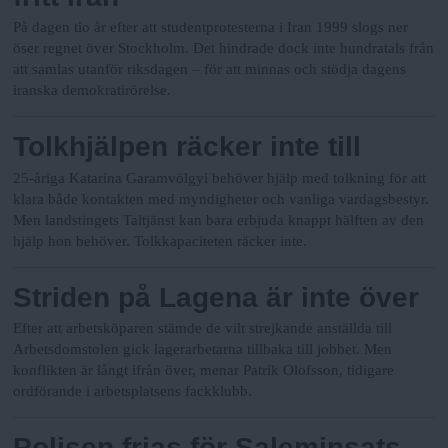
På dagen tio år efter att studentprotesterna i Iran 1999 slogs ner
öser regnet över Stockholm. Det hindrade dock inte hundratals från
att samlas utanför riksdagen – för att minnas och stödja dagens
iranska demokratirörelse.
Tolkhjälpen räcker inte till
25-åriga Katarina Garamvölgyi behöver hjälp med tolkning för att
klara både kontakten med myndigheter och vanliga vardagsbestyr.
Men landstingets Taltjänst kan bara erbjuda knappt hälften av den
hjälp hon behöver. Tolkkapaciteten räcker inte.
Striden på Lagena är inte över
Efter att arbetsköparen stämde de vilt strejkande anställda till
Arbetsdomstolen gick lagerarbetarna tillbaka till jobbet. Men
konflikten är långt ifrån över, menar Patrik Olofsson, tidigare
ordförande i arbetsplatsens fackklubb.
Polisen frias för Saleminsats