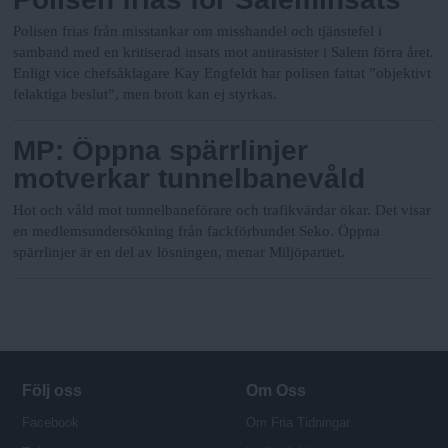
Polisen frias från misstankar om misshandel och tjänstefel i
samband med en kritiserad insats mot antirasister i Salem förra året.
Enligt vice chefsåklagare Kay Engfeldt har polisen fattat ”objektivt
felaktiga beslut”, men brott kan ej styrkas.
MP: Öppna spärrlinjer
motverkar tunnelbanevåld
Hot och våld mot tunnelbaneförare och trafikvärdar ökar. Det visar
en medlemsundersökning från fackförbundet Seko. Öppna
spärrlinjer är en del av lösningen, menar Miljöpartiet.
Följ oss
Om Oss
Facebook
Om Fria Tidningar