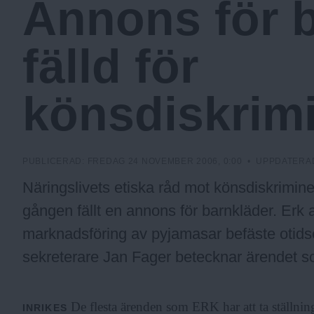
Annons för 
c
fälld för
k
könsdiskrim
h
o
PUBLICERAD:
FREDAG 24 NOVEMBER 2006, 0:00
• UPPDATERA
Näringslivets etiska råd mot könsdiskrimine
l
gången fällt en annons för barnkläder. Erk a
marknadsföring av pyjamasar befäste otidse
m
sekreterare Jan Fager betecknar ärendet som
s
De flesta ärenden som ERK har att ta ställning
INRIKES