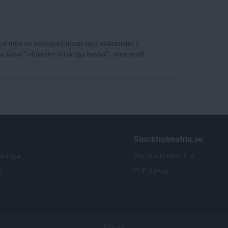
d med en kritiserad insats mot antirasister i
 fattat ”objektivt felaktiga beslut”, men brott
Stockholmsfria.se
dningar
Om Stockholms Fria
b
PDF-tidning
Fria.nu