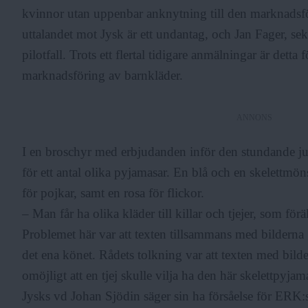
kvinnor utan uppenbar anknytning till den marknadsfö
F
uttalandet mot Jysk är ett undantag, och Jan Fager, sek
pilotfall. Trots ett flertal tidigare anmälningar är detta 
r
marknadsföring av barnkläder.
i
ANNONS
I en broschyr med erbjudanden inför den stundande ju
a
för ett antal olika pyjamasar. En blå och en skelettmön
för pojkar, samt en rosa för flickor.
– Man får ha olika kläder till killar och tjejer, som för
Problemet här var att texten tillsammans med bilderna g
det ena könet. Rådets tolkning var att texten med bilde
omöjligt att en tjej skulle vilja ha den här skelettpyja
Jysks vd Johan Sjödin säger sin ha försåelse för ERK:s