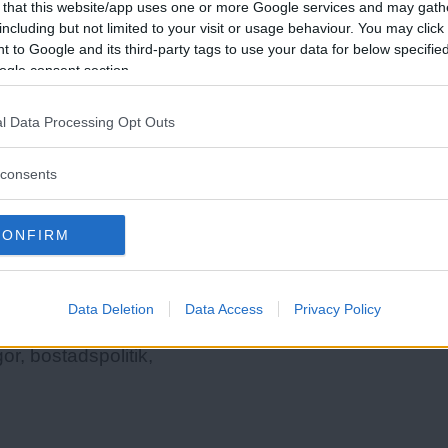
 that this website/app uses one or more Google services and may gath
. Killarna har å sin sida mycket
including but not limited to your visit or usage behaviour. You may click 
.
 to Google and its third-party tags to use your data for below specifi
ogle consent section.
ingen juridisk instans. Men Jan
Läs Frias efterträdare!
 att metoden att hänga ut företagen
l Data Processing Opt Outs
Syre
är Sveriges enda gröna dagstidning som
de företag vi fäller. Väldigt
finns både digitalt och i tryck.
consents
t bli anmälda för sådant här.
CONFIRM
Data Deletion
Data Access
Privacy Policy
or, bostadspolitik,