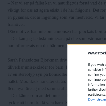
– När vi ser på fallet kan vi naturligtvis förstå vad de s
viktigt för oss att agera etiskt i de här frågorna. Det r
en pyjamas, det är ingenting som var medvetet. Vi får 
framöver.
Däremot vet han inte om annonsen har plockats bort ur
– Det kan jag faktiskt inte svara på eftersom vår mark
har informerats om det här men jag vet inte om de har h
www.stock
Sarah Pehrsdotter Björkman driver sedan ett år tillba
If you wish 
tillverkar unisexkläder för barn. Hon beskriver de sto
sensitive in
av en stereotyp syn på könsroller och barnkläder. Samti
confirm you
continue se
hållet. Moonkids har efter ett års verksamhet ett tjugotal
information 
flera nya företag med samma affärsidé har sett dagens l
further disc
participants
– Det känns som att det finns ett behov. Många är jävl
Downstream 
tycker att barn ska få vara barn. Särskilt när det gäller