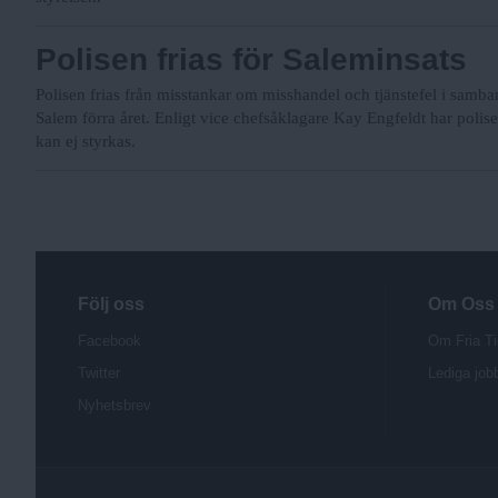
Polisen frias för Saleminsats
Polisen frias från misstankar om misshandel och tjänstefel i samban
Salem förra året. Enligt vice chefsåklagare Kay Engfeldt har polisen
kan ej styrkas.
Följ oss
Om Oss
Facebook
Om Fria Ti
Twitter
Lediga job
Nyhetsbrev
P