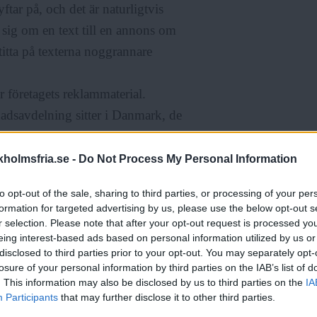
yftar på, och det är naturligtvis
ör sig om en text till en annons om
titta på texterna noggrannare
 företagets reklammaterial.
nadsavdelning sitter i Danmark, de
unnit titta på det.
holmsfria.se -
Do Not Process My Personal Information
ka förtaget Moonkids, som
to opt-out of the sale, sharing to third parties, or processing of your per
ra klädkedjornas utbud som präglat
formation for targeted advertising by us, please use the below opt-out s
digt finns det en rörelse åt andra
r selection. Please note that after your opt-out request is processed y
eing interest-based ads based on personal information utilized by us or
 återförsäljare i fyra länder, och
disclosed to third parties prior to your opt-out. You may separately opt-
jus den senaste tiden.
losure of your personal information by third parties on the IAB’s list of
. This information may also be disclosed by us to third parties on the
IA
igt trötta på uppdelningen och
Participants
that may further disclose it to other third parties.
 tjejer. Där handlar kläderna mer