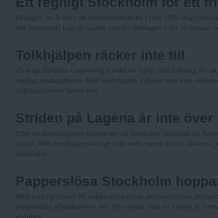
Ett regnigt Stockholm för ett fri
På dagen tio år efter att studentprotesterna i Iran 1999 slogs ner 
inte hundratals från att samlas utanför riksdagen – för att minnas 
Tolkhjälpen räcker inte till
25-åriga Katarina Garamvölgyi behöver hjälp med tolkning för at
vanliga vardagsbestyr. Men landstingets Taltjänst kan bara erbjud
Tolkkapaciteten räcker inte.
Striden på Lagena är inte över
Efter att arbetsköparen stämde de vilt strejkande anställda till Arbe
jobbet. Men konflikten är långt ifrån över, menar Patrik Olofsson, 
fackklubb.
Papperslösa Stockholm hoppar
Med Fackligt center för papperslösa skulle arbetarrörelsen slutlige
papperslösa arbetskraftens roll. Men redan efter ett knappt år läm
styrelsen.