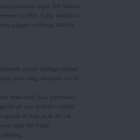
rda produkten ingår. Det fällande
reterare på ERK, kallar ärendet ett
första gången ett företag fälls för
lhandeln gjorde företaget reklam
strad, som enligt reklamen var till
älder måste man få ha preferenser.
jorde att man definitivt uteslöt
n gjorde att man sa att det var
masen, säger Jan Fager.
 fällning.