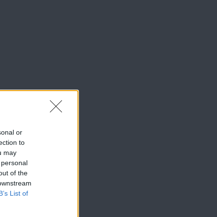
sonal or
ection to
ou may
 personal
out of the
 downstream
B’s List of