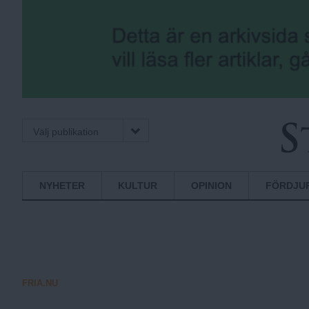
Välj publikation
S
Normbrytande
NYHETER
KULTUR
OPINION
FÖRDJU
nyheter
t
o
FRIA.NU