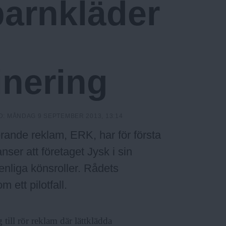
barnkläder
inering
D:
MÅNDAG 9 SEPTEMBER 2013, 13:14
rande reklam, ERK, har för första
nser att företaget Jysk i sin
nliga könsroller. Rådets
 ett pilotfall.
 till rör reklam där lättklädda