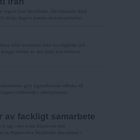
tt Iran
öser regnet över Stockholm. Det hindrade dock
och stödja dagens iranska demokratirörelse.
t klara både kontakten med myndigheter och
a knappt hälften av den hjälp hon behöver.
tsdomstolen gick lagerarbetarna tillbaka till
tidigare ordförande i arbetsplatsens
 av fackligt samarbete
n ta tag i den svåra frågan om den
nar nu Papperslösa Stockholm sina platser i