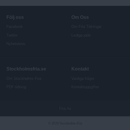
Följ oss
Om Oss
Facebook
Om Fria Tidningar
Twitter
Lediga jobb
Nyhetsbrev
Stockholmsfria.se
Kontakt
Om Stockholms Fria
Vanliga frågor
PDF-tidning
Kontaktuppgifter
P
Fria.nu
u
b
© 2026 Stockholms Fria
l