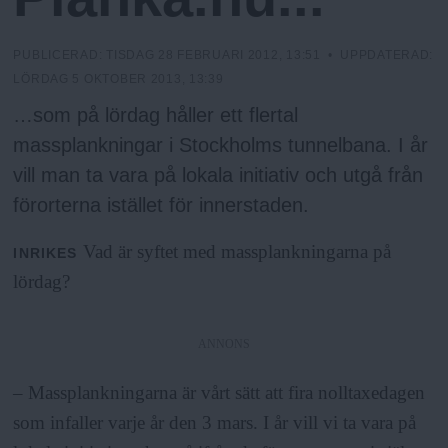
h
n
y
o
PUBLICERAD:
TISDAG 28 FEBRUARI 2012, 13:51
• UPPDATERAD:
LÖRDAG 5 OKTOBER 2013, 13:39
l
…som på lördag håller ett flertal
massplankningar i Stockholms tunnelbana. I år
m
vill man ta vara på lokala initiativ och utgå från
förorterna istället för innerstaden.
s
Vad är syftet med massplankningarna på
INRIKES
F
lördag?
r
ANNONS
i
– Massplankningarna är vårt sätt att fira nolltaxedagen
som infaller varje år den 3 mars. I år vill vi ta vara på