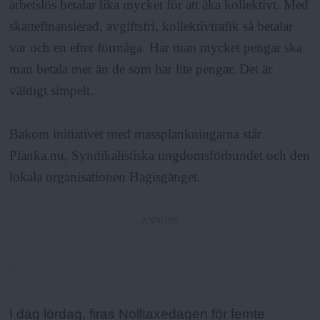
arbetslös betalar lika mycket för att åka kollektivt. Med
skattefinansierad, avgiftsfri, kollektivtrafik så betalar
var och en efter förmåga. Har man mycket pengar ska
man betala mer än de som har lite pengar. Det är
väldigt simpelt.
Bakom initiativet med massplankningarna står
Planka.nu, Syndikalistiska ungdomsförbundet och den
lokala organisationen Hagisgänget.
ANNONS
Fakta:
I dag lördag, firas Nolltaxedagen för femte