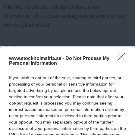
Planka.nu stöder helhjärtat duvornas
intersektionella organisering mot speciesismen
och avgiftstrycket.”
Tallin
www.stockholmsfria.se -
Do Not Process My
”Mellan den 19:e och 25:e mars så är det
Personal Information
folkomröstning om huruvida Tallinn ska införa
If you wish to opt-out of the sale, sharing to third parties, or
avgiftsfri kollektivtrafik eller ej. Borgmästare
processing of your personal or sensitive information for
Edgar Savisaar menar att införandet av avgiftsfri
targeted advertising by us, please use the below opt-out
kollektivtrafik skulle slå tre flugor i en smäll. För
section to confirm your selection. Please note that after your
opt-out request is processed you may continue seeing
det första skulle bilismen minska, för det andra
interest-based ads based on personal information utilized by
ökar det chansen till rörlighet för familjer med
us or personal information disclosed to third parties prior to
your opt-out. You may separately opt-out of the further
ekonomiska svårigheter och för det tredje är
disclosure of your personal information by third parties on the
avgiftsfri kollektivtrafik en miljömässigt hållbar
IAB’s list of downstream participants. This information may