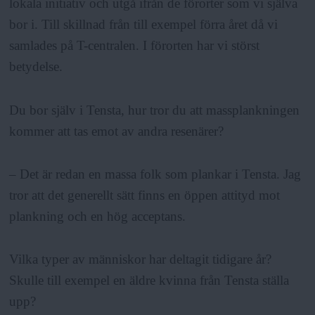
a
lokala initiativ och utgå ifrån de förorter som vi själva
bor i. Till skillnad från till exempel förra året då vi
samlades på T-centralen. I förorten har vi störst
betydelse.
Du bor själv i Tensta, hur tror du att massplankningen
kommer att tas emot av andra resenärer?
– Det är redan en massa folk som plankar i Tensta. Jag
tror att det generellt sätt finns en öppen attityd mot
plankning och en hög acceptans.
Vilka typer av människor har deltagit tidigare år?
Skulle till exempel en äldre kvinna från Tensta ställa
upp?