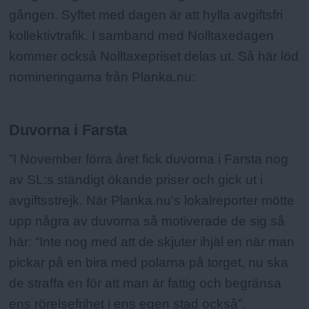
gången. Syftet med dagen är att hylla avgiftsfri
kollektivtrafik. I samband med Nolltaxedagen
kommer också Nolltaxepriset delas ut. Så här löd
nomineringarna från Planka.nu:
Duvorna i Farsta
”I November förra året fick duvorna i Farsta nog
av SL:s ständigt ökande priser och gick ut i
avgiftsstrejk. När Planka.nu's lokalreporter mötte
upp några av duvorna så motiverade de sig så
här: “Inte nog med att de skjuter ihjäl en när man
pickar på en bira med polarna på torget, nu ska
de straffa en för att man är fattig och begränsa
ens rörelsefrihet i ens egen stad också”.