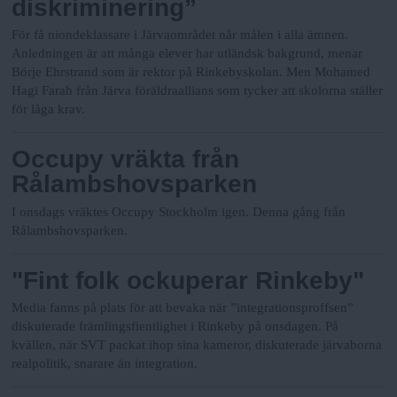
diskriminering”
För få niondeklassare i Järvaområdet når målen i alla ämnen.
Anledningen är att många elever har utländsk bakgrund, menar
Börje Ehrstrand som är rektor på Rinkebyskolan. Men Mohamed
Hagi Farah från Järva föräldraallians som tycker att skolorna ställer
för låga krav.
Occupy vräkta från
Rålambshovsparken
I onsdags vräktes Occupy Stockholm igen. Denna gång från
Rålambshovsparken.
"Fint folk ockuperar Rinkeby"
Media fanns på plats för att bevaka när ”integrationsproffsen”
diskuterade främlingsfientlighet i Rinkeby på onsdagen. På
kvällen, när SVT packat ihop sina kameror, diskuterade järvaborna
realpolitik, snarare än integration.