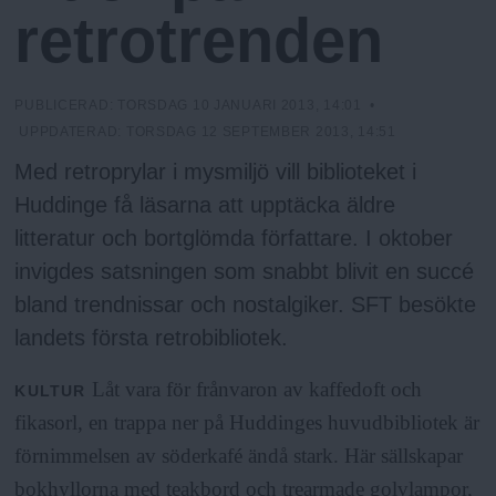
h
n
retrotrenden
y
o
PUBLICERAD:
TORSDAG 10 JANUARI 2013, 14:01
•
l
UPPDATERAD:
TORSDAG 12 SEPTEMBER 2013, 14:51
Med retroprylar i mysmiljö vill biblioteket i
m
Huddinge få läsarna att upptäcka äldre
litteratur och bortglömda författare. I oktober
s
invigdes satsningen som snabbt blivit en succé
bland trendnissar och nostalgiker. SFT besökte
F
landets första retrobibliotek.
r
Låt vara för frånvaron av kaffedoft och
KULTUR
fikasorl, en trappa ner på Huddinges huvudbibliotek är
i
förnimmelsen av söderkafé ändå stark. Här sällskapar
bokhyllorna med teakbord och trearmade golvlampor,