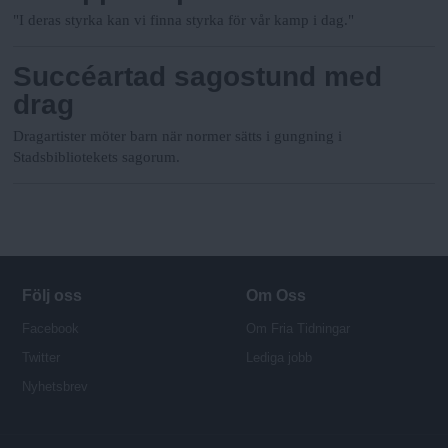
"I deras styrka kan vi finna styrka för vår kamp i dag."
Succéartad sagostund med
drag
Dragartister möter barn när normer sätts i gungning i
Stadsbibliotekets sagorum.
Följ oss
Om Oss
Facebook
Om Fria Tidningar
Twitter
Lediga jobb
Nyhetsbrev