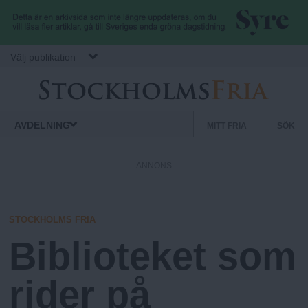
Hoppa till huvudinnehåll
Välj publikation
S
S
Normbrytande
AVDELNING
MITT FRIA
SÖK
nyheter
e
t
k
ANNONS
u
o
n
d
STOCKHOLMS FRIA
c
ä
Biblioteket som
r
k
m
rider på
e