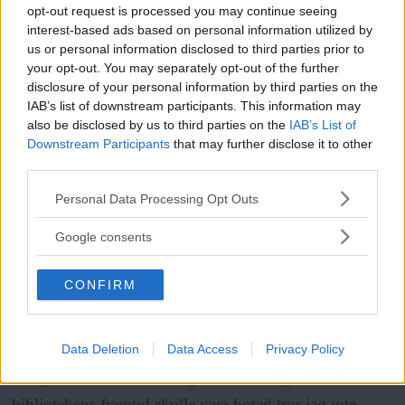
opt-out request is processed you may continue seeing
interest-based ads based on personal information utilized by
– Det ska bli spännande att se om lånestatistiken för
us or personal information disclosed to third parties prior to
your opt-out. You may separately opt-out of the further
hela biblioteket har påverkats, funderar Nina Frid. Det
disclosure of your personal information by third parties on the
är ju mycket möjligt att folk som kommer till
IAB’s list of downstream participants. This information may
Retrobiblioteket för att titta passar på att låna böcker
also be disclosed by us to third parties on the
IAB’s List of
Downstream Participants
that may further disclose it to other
också, även om det inte är från just vår avdelning.
third parties.
Läs Frias efterträdare!
Please note that this website/app uses one or more Google
Personal Data Processing Opt Outs
Syre
är Sveriges enda gröna dagstidning som
ANNONS
services and may gather and store information including but
finns både digitalt och i tryck.
not limited to your visit or usage behaviour. You may click to
Google consents
grant or deny consent to Google and its third-party tags to
use your data for below specified purposes in below Google
CONFIRM
consent section.
Är det viktigt för biblioteken i dag att erbjuda mer
än bara boklån för att locka besökare?
Data Deletion
Data Access
Privacy Policy
– Jag tror att det blir viktigare och viktigare, men att
bibliotekens framtid skulle vara hotad tror jag inte,