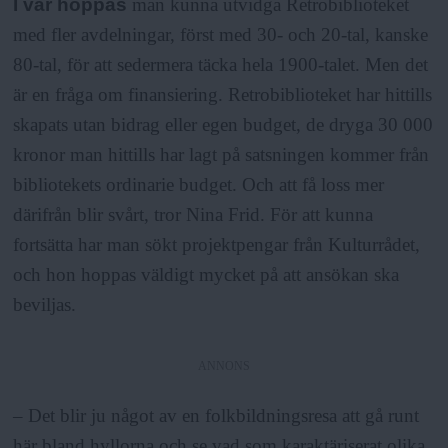
I vår hoppas
man kunna utvidga Retrobiblioteket
med fler avdelningar, först med 30- och 20-tal, kanske
80-tal, för att sedermera täcka hela 1900-talet. Men det
är en fråga om finansiering. Retrobiblioteket har hittills
skapats utan bidrag eller egen budget, de dryga 30 000
kronor man hittills har lagt på satsningen kommer från
bibliotekets ordinarie budget. Och att få loss mer
därifrån blir svårt, tror Nina Frid. För att kunna
fortsätta har man sökt projektpengar från Kulturrådet,
och hon hoppas väldigt mycket på att ansökan ska
beviljas.
ANNONS
– Det blir ju något av en folkbildningsresa att gå runt
här bland hyllorna och se vad som karaktäriserat olika