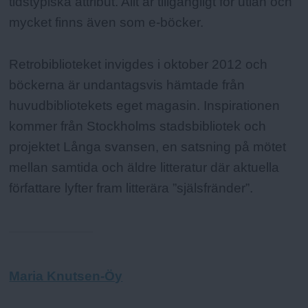
tidstypiska attribut. Allt är tillgängligt för utlån och
mycket finns även som e-böcker.
Retrobiblioteket invigdes i oktober 2012 och
böckerna är undantagsvis hämtade från
huvudbibliotekets eget magasin. Inspirationen
kommer från Stockholms stadsbibliotek och
projektet Långa svansen, en satsning på mötet
mellan samtida och äldre litteratur där aktuella
författare lyfter fram litterära ”själsfränder”.
Maria Knutsen-Öy