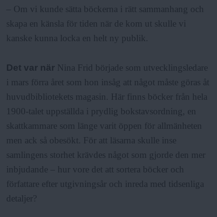
– Om vi kunde sätta böckerna i rätt sammanhang och
skapa en känsla för tiden när de kom ut skulle vi
kanske kunna locka en helt ny publik.
Det var när
Nina Frid började som utvecklingsledare
i mars förra året som hon insåg att något måste göras åt
huvudbibliotekets magasin. Här finns böcker från hela
1900-talet uppställda i prydlig bokstavsordning, en
skattkammare som länge varit öppen för allmänheten
men ack så obesökt. För att läsarna skulle inse
samlingens storhet krävdes något som gjorde den mer
inbjudande – hur vore det att sortera böcker och
författare efter utgivningsår och inreda med tidsenliga
detaljer?