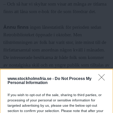
– Och så har vi skyltar som visar att många av titlarna
finns att låna som e-bok för de som föredrar det.
Ännu finns
ingen lånestatistik för perioden sedan
Retrobiblioteket öppnade i oktober. Men
tillströmningen av folk har varit stor, inte minst till de
författarsamtal som anordnas någon kväll i månaden.
De intresserade besökarna är både folk som kommer
av nostalgiska skäl och en yngre publik som tilltalas av
retrokänslan, folk i 20-årsåldern som kanske inte lånar
www.stockholmsfria.se -
Do Not Process My
så mycket utan ”mest kommer hit för att hänga”, enligt
Personal Information
Nina Frid. Och många studenter har lämnat de tysta
läsesalarna till förmån för retroavdelningens mer
If you wish to opt-out of the sale, sharing to third parties, or
processing of your personal or sensitive information for
hemtrevliga miljö där den som är tidigt ute till och
targeted advertising by us, please use the below opt-out
med kan knipa en fåtölj.
section to confirm your selection. Please note that after your