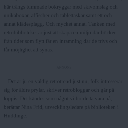
a
här trängs tummade bokryggar med skivomslag och
unikaboxar, affischer och tablettaskar samt ett och
annat klädesplagg. Och mycket annat. Tanken med
retrobiblioteket är just att skapa en miljö där böcker
från tider som flytt får en inramning där de trivs och
får möjlighet att synas.
ANNONS
– Det är ju en väldig retrotrend just nu, folk intresserar
sig för äldre prylar, skriver retrobloggar och går på
loppis. Det kändes som något vi borde ta vara på,
berättar Nina Frid, utvecklingsledare på biblioteken i
Huddinge.