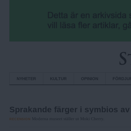
S
Normbrytande
NYHETER
KULTUR
OPINION
FÖRDJU
nyheter
t
Sprakande färger i symbios av 
o
Moderna museet ställer ut Moki Cherry.
RECENSION