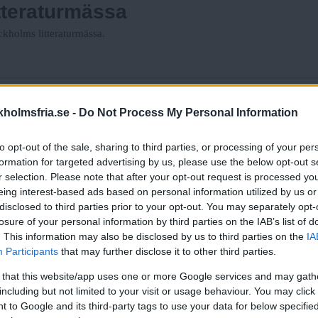
itteraturmässa
ckholms litteraturmässa.
 priser
holmsfria.se -
Do Not Process My Personal Information
to opt-out of the sale, sharing to third parties, or processing of your per
 angelägen miljökritik
formation for targeted advertising by us, please use the below opt-out s
r selection. Please note that after your opt-out request is processed y
llning på Waldemarsudde.
eing interest-based ads based on personal information utilized by us or
disclosed to third parties prior to your opt-out. You may separately opt-
ån hela världen
losure of your personal information by third parties on the IAB’s list of
. This information may also be disclosed by us to third parties on the
IA
Participants
that may further disclose it to other third parties.
 that this website/app uses one or more Google services and may gath
nafärgat skägg
including but not limited to your visit or usage behaviour. You may click 
 to Google and its third-party tags to use your data for below specifi