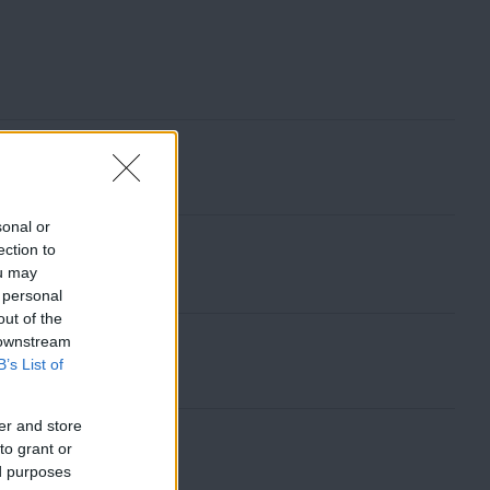
u
r
l
m
ä
e
r
n
y
sonal or
ection to
ou may
 personal
out of the
 downstream
B’s List of
er and store
to grant or
ed purposes