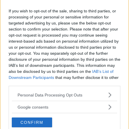
h
n
sammanhållna rebellgrupper mot nordstatarna. En av rebellerna,
y
If you wish to opt-out of the sale, sharing to third parties, or
George Clyde, rider alltid sida vid sida med Holt, en svart man som
o
processing of your personal or sensitive information for
han vuxit upp med. De två blir ideligen ifrågasatta och närapå
targeted advertising by us, please use the below opt-out
skjutna av sina egna, för få av rebellerna kan förstå hur en svart
section to confirm your selection. Please note that after your
man kan slåss för deras sak.
l
opt-out request is processed you may continue seeing
interest-based ads based on personal information utilized by
Blodiga ädelstenar - från Afrika
us or personal information disclosed to third parties prior to
m
till Sverige
your opt-out. You may separately opt-out of the further
disclosure of your personal information by third parties on the
Blood Diamond inleds med att Solomon Vandy (Djimon Hounsou),
s
IAB’s list of downstream participants. This information may
en fattig fiskare, följer sin son till skolan. De två går längs en
also be disclosed by us to third parties on the
IAB’s List of
strand i Sierra Leone i gryningen där båtar glider mjukt genom
Downstream Participants
that may further disclose it to other
F
vattnet. Inga motorer, inget surr av maskiner eller bilar. Solen
third parties.
Läs Frias efterträdare!
glittrar över det mörka havet och Solomon håller armen om sin
sons axlar.
Please note that this website/app uses one or more Google
Personal Data Processing Opt Outs
r
Syre
är Sveriges enda gröna dagstidning som
services and may gather and store information including but
finns både digitalt och i tryck.
not limited to your visit or usage behaviour. You may click to
Google consents
S
« FÖRSTA
‹ FÖREGÅENDE
…
15
16
17
18
19
20
grant or deny consent to Google and its third-party tags to
i
21
22
23
i
use your data for below specified purposes in below Google
CONFIRM
d
consent section.