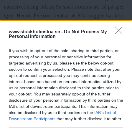
naturlivet kring Råstasjön snart komma att stå på spel
igen. Henrik Persson berättar att Riksbyggen har köpt
mark vid den nordöstra sidan av sjön och planerar att
www.stockholmsfria.se -
Do Not Process My
bygga där.
Personal Information
– Det är grönkilen bort mot Järvaområdet, så det
If you wish to opt-out of the sale, sharing to third parties, or
processing of your personal or sensitive information for
tycker vi inte alls om. Det är den allra mest centrala
targeted advertising by us, please use the below opt-out
delen för ett blivande naturreservat och där det är
section to confirm your selection. Please note that after your
opt-out request is processed you may continue seeing
tjockast med skog. Där intill vill de bygga.
interest-based ads based on personal information utilized by
us or personal information disclosed to third parties prior to
your opt-out. You may separately opt-out of the further
ANNONS
disclosure of your personal information by third parties on the
IAB’s list of downstream participants. This information may
also be disclosed by us to third parties on the
IAB’s List of
Downstream Participants
that may further disclose it to other
Var ska man bygga då, tycker du? Enligt
third parties.
Läs Frias efterträdare!