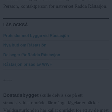
a
Persson, kontaktperson för nätverket Rädda Råstasjön.
LÄS OCKSÅ
Protester mot bygge vid Råstasjön
Nya bud om Råstasjön
Delseger för Rädda Råstasjön
Råstasjön prisad av WWF
Annons
Bostadsbygget
skulle delvis ske på ett
strandskyddat område där många fågelarter häckar.
Världsnaturfonden har kallat området för ett av de mest