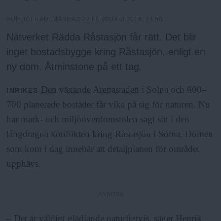
h
n
y
PUBLICERAD:
MÅNDAG 22 FEBRUARI 2016, 14:50
o
Nätverket Rädda Råstasjön får rätt. Det blir
inget bostadsbygge kring Råstasjön, enligt en
l
ny dom. Åtminstone på ett tag.
m
Den växande Arenastaden i Solna och 600–
INRIKES
700 planerade bostäder får vika på sig för naturen. Nu
s
har mark- och miljööverdomstolen sagt sitt i den
långdragna konflikten kring Råstasjön i Solna. Domen
F
som kom i dag innebär att detaljplanen för området
upphävs.
r
i
ANNONS
– Det är väldigt glädjande naturligtvis, säger Henrik