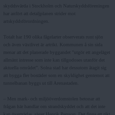
skyddsvärda i Stockholm och Naturskyddsföreningen
har anfört att detaljplanen strider mot
artskyddsförordningen.
Totalt har 190 olika fågelarter observerats runt sjön
och även växtlivet är artrikt. Kommunen å sin sida
menar att det planerade byggandet ”utgör ett angeläget
allmänt intresse som inte kan tillgodoses utanför det
aktuella området”. Solna stad har dessutom åtagit sig
att bygga fler bostäder som en skyldighet gentemot att
tunnelbanan byggs ut till Arenastaden.
– Men mark- och miljööverdomstolen betonar att
frågan här handlar om strandskyddet och att det inte
kan överträdas, säger Henrik Persson. Det finns ett rikt