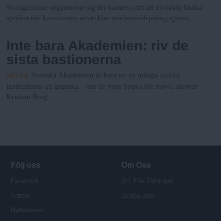
Sverigefinnar organiserar sig för barnens rätt att utveckla finska
språket när kommunen avvecklar modersmålspedagogerna.
Inte bara Akademien: riv de
sista bastionerna
Svenska Akademien är bara en av många unkna
METOO
institutioner att granska – om de vore öppna för insyn, skriver
Kristian Borg.
Följ oss
Om Oss
Facebook
Om Fria Tidningar
Twitter
Lediga jobb
Nyhetsbrev