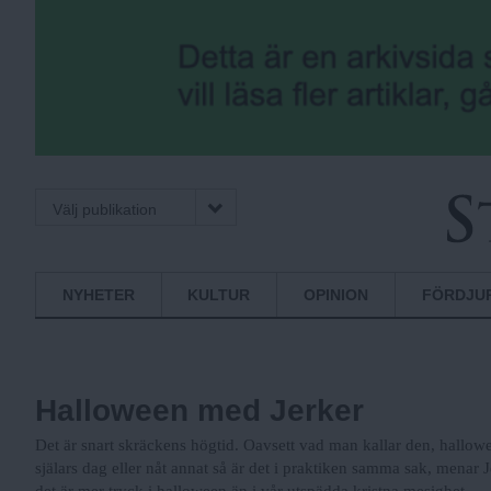
Välj publikation
S
Normbrytande
NYHETER
KULTUR
OPINION
FÖRDJU
nyheter
t
Halloween med Jerker
o
Det är snart skräckens högtid. Oavsett vad man kallar den, hallowe
själars dag eller nåt annat så är det i praktiken samma sak, menar 
det är mer tryck i halloween än i vår utspädda kristna mesighet.