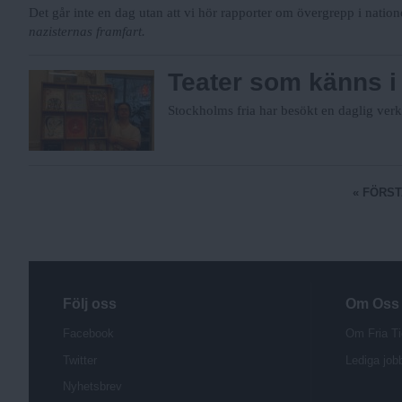
Det går inte en dag utan att vi hör rapporter om övergrepp i natio
nazisternas framfart.
Teater som känns i 
Stockholms fria har besökt en daglig verk
S
« FÖRST
i
d
o
r
Följ oss
Om Oss
Facebook
Om Fria Ti
Twitter
Lediga job
Nyhetsbrev