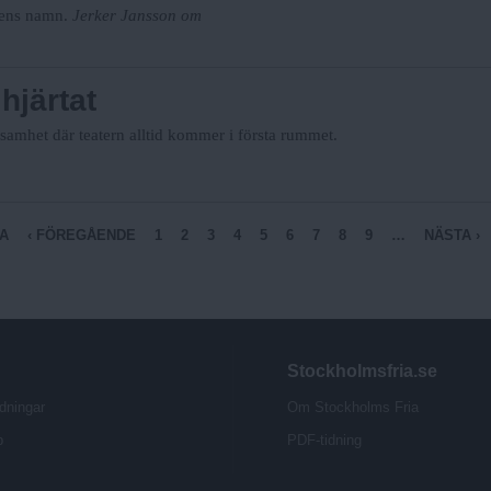
nens namn.
Jerker Jansson om
hjärtat
samhet där teatern alltid kommer i första rummet.
A
‹ FÖREGÅENDE
1
2
3
4
5
6
7
8
9
…
NÄSTA ›
Stockholmsfria.se
dningar
Om Stockholms Fria
b
PDF-tidning