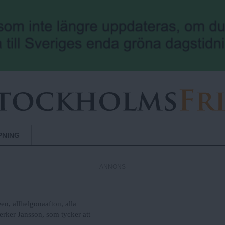
Hoppa till huvudinnehåll
PNING
ANNONS
en, allhelgonaafton, alla
Jerker Jansson, som tycker att