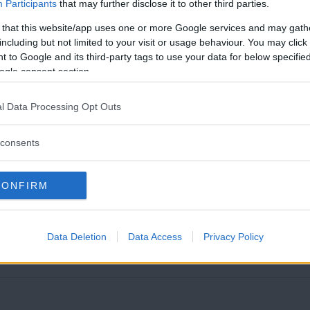
Participants
that may further disclose it to other third parties.
 that this website/app uses one or more Google services and may gath
including but not limited to your visit or usage behaviour. You may click 
n massa människor inte
 to Google and its third-party tags to use your data for below specifi
rtygade om att de har rätt
ogle consent section.
lnad på höger och vänster. Men
Läs Frias efterträdare!
l Data Processing Opt Outs
Syre
är Sveriges enda gröna dagstidning som
finns både digitalt och i tryck.
consents
i, men nog är de för jävligt
CONFIRM
det?
rer både ute i världen och här
Data Deletion
Data Access
Privacy Policy
lutna och oföränderliga.