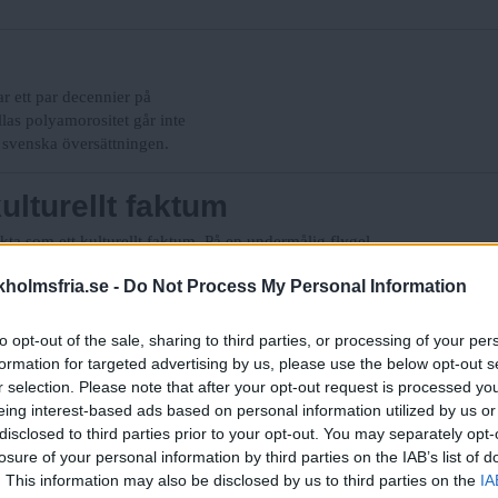
ar ett par decennier på
las polyamorositet går inte
 svenska översättningen.
ulturellt faktum
akta som ett kulturellt faktum. På en undermålig flygel
 folkmusikmelodier och klassisk musik och knådar
holmsfria.se -
Do Not Process My Personal Information
to opt-out of the sale, sharing to third parties, or processing of your per
formation for targeted advertising by us, please use the below opt-out s
n bygger på rasistisk grund är
r selection. Please note that after your opt-out request is processed y
eing interest-based ads based on personal information utilized by us or
disclosed to third parties prior to your opt-out. You may separately opt-
losure of your personal information by third parties on the IAB’s list of
t polisen i skolbänken!
. This information may also be disclosed by us to third parties on the
IA