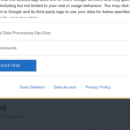
including but not limited to your visit or usage behaviour. You may click 
största giftet”
 to Google and its third-party tags to use your data for below specifi
ogle consent section.
nen av Inte din baby.
Läs Frias efterträdare!
l Data Processing Opt Outs
Syre
är Sveriges enda gröna dagstidning som
ingssägare
finns både digitalt och i tryck.
consents
CONFIRM
hål till den norrländska underjor
er och varelser som kommer upp ur underjorden.
Data Deletion
Data Access
Privacy Policy
ag
ekets sagorum.