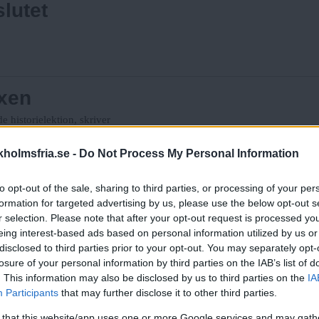
slutet
ixen
 historielektion, skriver
holmsfria.se -
Do Not Process My Personal Information
ga hjältar återuppstår på scenen
to opt-out of the sale, sharing to third parties, or processing of your per
r kamp i dag."
formation for targeted advertising by us, please use the below opt-out s
r selection. Please note that after your opt-out request is processed y
eing interest-based ads based on personal information utilized by us or
disclosed to third parties prior to your opt-out. You may separately opt-
on
losure of your personal information by third parties on the IAB’s list of
. This information may also be disclosed by us to third parties on the
IA
säger Sophie Vuković i sin
Participants
that may further disclose it to other third parties.
 that this website/app uses one or more Google services and may gath