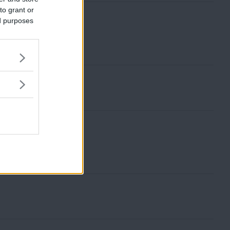
to grant or
ed purposes
den