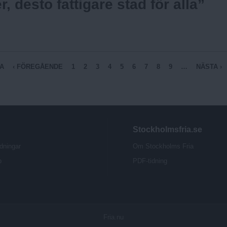
r, desto fattigare stad för alla”
A
‹ FÖREGÅENDE
1
2
3
4
5
6
7
8
9
…
NÄSTA ›
Stockholmsfria.se
dningar
Om Stockholms Fria
b
PDF-tidning
Fria.nu