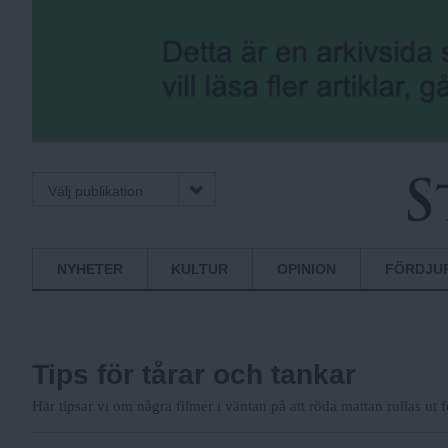
Välj publikation
S
Normbrytande
NYHETER
KULTUR
OPINION
FÖRDJU
nyheter
t
Tips för tårar och tankar
o
Här tipsar vi om några filmer i väntan på att röda mattan rullas ut 