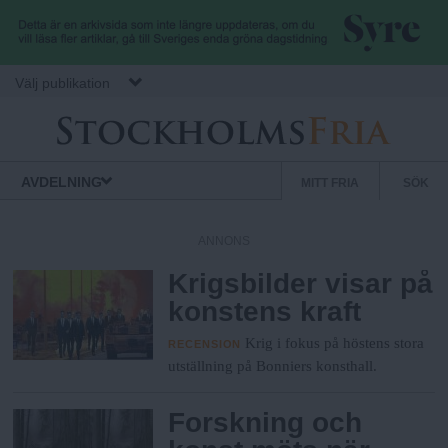
Hoppa till huvudinnehåll
Välj publikation
S
S
Normbrytande
AVDELNING
MITT FRIA
SÖK
nyheter
e
t
k
ANNONS
u
Krigsbilder visar på
o
n
konstens kraft
d
c
ä
Krig i fokus på höstens stora
RECENSION
r
utställning på Bonniers konsthall.
k
m
Forskning och
e