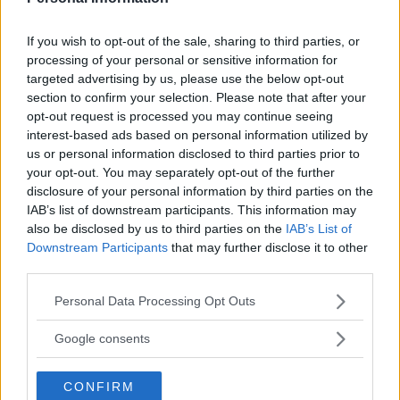
a
kungarike
If you wish to opt-out of the sale, sharing to third parties, or
Den fiktiva nationen Elgaland-Vargaland fyller 25 år.
RECENSION
processing of your personal or sensitive information for
targeted advertising by us, please use the below opt-out
Gruppen i fokus på politisk
section to confirm your selection. Please note that after your
opt-out request is processed you may continue seeing
scenkonstutbildning
interest-based ads based on personal information utilized by
Gruppdynamik, demokratiska processer och solidaritet centralt i
us or personal information disclosed to third parties prior to
ettårig utbildning i politisk scenkonst.
your opt-out. You may separately opt-out of the further
disclosure of your personal information by third parties on the
IAB’s list of downstream participants. This information may
Publiken bjuds in i grottan i
also be disclosed by us to third parties on the
IAB’s List of
sexångande stenåldersepos
Downstream Participants
that may further disclose it to other
third parties.
Läs Frias efterträdare!
SFT pratar sex och kvinnliga hjältar inför premiären av
Grottbjörnens folk på Turteatern.
Please note that this website/app uses one or more Google
Personal Data Processing Opt Outs
Syre
är Sveriges enda gröna dagstidning som
services and may gather and store information including but
finns både digitalt och i tryck.
not limited to your visit or usage behaviour. You may click to
”Fringe är att mixa
Google consents
grant or deny consent to Google and its third-party tags to
och testa nya
use your data for below specified purposes in below Google
CONFIRM
saker”
consent section.