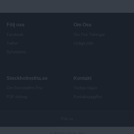
d
o
r
Följ oss
Om Oss
Facebook
Om Fria Tidningar
Twitter
Lediga jobb
Nyhetsbrev
Stockholmsfria.se
Kontakt
Om Stockholms Fria
Vanliga frågor
PDF-tidning
Kontaktuppgifter
P
Fria.nu
u
b
© 2026 Stockholms Fria