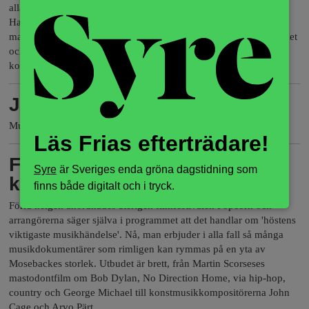
alla törnar? Det känns som att Martin Abrahamsson och Martin
Hanberg gjort till sin livsuppgift att agera antites till den där
mannen, när de som frontfigurer (rätta mig om jag har fel) i Vapnet
och Sibiria ger uttryck för jordnära relationsreflektioner till sin
komprimerat storslagna pop.
Juni Järvi väcker ömhet
Musik
Läs Frias efterträdare!
Från tröttsam MTV-estetik till
Syre
är Sveriges enda gröna dagstidning som
känsliga samtal
finns både digitalt och i tryck.
Förra helgen anordnades återigen filmfestivalen Popcorn och
arrangörerna säger själva i programmet att det handlar om 'höstens
viktigaste musikhändelse'. Nå, man erbjuder i alla fall så många
musikdokumentärer som rimligen kan rymmas på en yta av
Mosebackes storlek. Utbudet är brett, från Martin Scorseses
mastodontfilm om Bob Dylan, No Direction Home, via hip-hop,
country och George Michael till konstmusikkompositörerna John
Cage och Arvo Pärt.