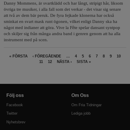
Danny Mommens, är svartklädd och har långt, stripigt hår, liksom
övriga tre musiker, i alla fall som det verkar - det visar sig senare
att två av dem bär peruk. De fyra fejkade klonerna har också
sminkat en svart mask runt ögonen, vilket enligt Danny ska ha
något med indianer att göra. Vive la Fête spelar dansant syntpop
och skiljer sig från många andra band i genren genom att ha alla
instrument med på scen.
S
« FÖRSTA
‹ FÖREGÅENDE
…
4
5
6
7
8
9
10
11
12
NÄSTA ›
SISTA »
i
d
o
r
Följ oss
Om Oss
Facebook
Om Fria Tidningar
Twitter
Lediga jobb
Nyhetsbrev