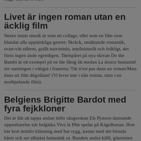
Livet är ingen roman utan en
äcklig film
Stereo totals musik är som ett collage, eller som en film som
blandar alla upptänkliga genrer: Skräck, smäktande romantik,
svart-vitt stilrent, grällt naivistiskt, intellektuellt och folkligt, det
finns ingen ände egentligen. Titelspåret på nya skivan Do the
Bambi är ett exempel på en lite fånig låt medan La douce humanité
ser sanningen i vitögat i fraserna; 'On n'est pas dans un roman/Mais
dans un film dégoûtant' (Vi lever inte i nån roman, utan i en
motbjudande film).
Belgiens Brigitte Bardot med
fyra fejkkloner
Det är lätt att tappa andan inför sångerskan Els Pynoos dansande
uppenbarelse när belgiska Vive la Fête spelar på Kägelbanan. Hon
bär kort ärmlös klänning med bar rygg, kastar med det blonda
håret och ser allmänt fantastisk ut. Bandets andra hälft, gitarristen