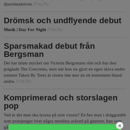
a
Fria.Nu
djurrättsaktivist.
Drömsk och undflyende debut
Fria.Nu
Musik | Day For Night
Sparsmakad debut från
Bergsman
Det har talats mycket om Victoria Bergsmans röst och hur den
präglade The Concretes, men när hon nu gjort en egen skiva under
namnet Taken By Trees är rösten inte mer än ett instrument bland
Fria.Nu
andra.
Komprimerad och storslagen
pop
Vad är det man ska lyssna på som vuxen? En hes man i skäggstubb
som pratsjunger över några menlösa ackord på gitarren, han som
gått länge i livets hårda skola och kan sätta ord på all besvikelse,