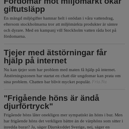
Fördomar mot miljömärkt ökar
h
n
giftutsläpp
y
o
En mängd miljögifter hamnar helt i onödan i våra vattendrag,
eftersom stockholmarna tror att miljömärkta produkter är sämre
och dyrare. Med en kampanj vill Stockholm vatten råda bot på
l
fördomarna.
m
Tjejer med ätstörningar får
hjälp på internet
s
Nu kan tjejer som har problem med maten få hjälp på internet.
Ätstörningszonen har startat en chatt där ungdomar kan prata om
F
Fria.Nu
sina problem. Chatten har blivit mycket populär.
r
"Frigående höns är ändå
djurförtryck"
i
Frigående höns låter onekligen mer sympatiskt än höns i bur. Men
har frigående höns det verkligen bättre än de värphöns som sitter i
inredda burar? Ja, säger Djurskyddet Sverige, nej, säger en